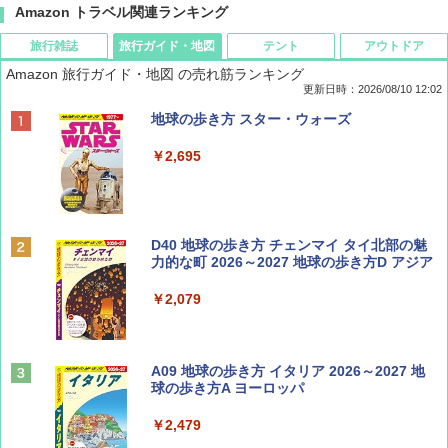
Amazon トラベル関連ランキング
旅行雑誌
旅行ガイド・地図
テント
アウトドア
Amazon 旅行ガイド・地図 の売れ筋ランキング
更新日時：2026/08/10 12:02
BE-PAL(ビ-パル) 2026年 10 月号【特別付録:
地球の歩き方 スター・ウォーズ
ノルディスク 4ホール鋳鉄スキレット】
￥2,695
￥1,540
BE-PAL(ビ-パル) 2026年 9 月号【特別付録:
D40 地球の歩き方 チェンマイ タイ北部の魅
SOTO ミニマル"旅"財布 ランダム2種】
力的な町 2026～2027 地球の歩き方D アジア
￥1,500
￥2,079
ディズニーファン ２０２６年 ９月号 [雑
A09 地球の歩き方 イタリア 2026～2027 地
誌] (ＤＩＳＮＥＹ ＦＡＮ)
球の歩き方A ヨーロッパ
￥713
￥2,479