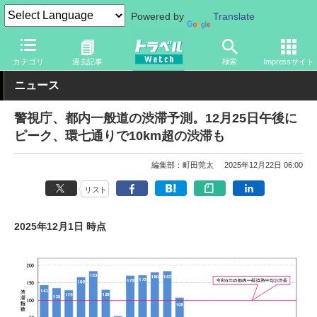
Powered by
Translate
トラベル Watch
企業・政府・官庁
道路
一般道路
カテゴリ
過去記事
検索
Impressサイト
ニュース
警視庁、都内一般道の渋滞予測。12月25日午後に
ピーク、環七通りで10km超の渋滞も
編集部：町田莞太
2025年12月22日 06:00
リスト
2025年12月1日 時点