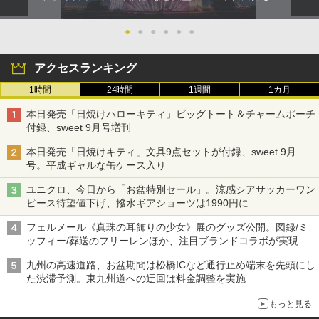
●
●
●
●
●
●
アクセスランキング
1時間
24時間
1週間
1カ月
本日発売「日焼けハローキティ」ビッグトート＆チャームポーチ
付録、sweet 9月号増刊
本日発売「日焼けキティ」文具9点セットが付録、sweet 9月
号。平成ギャルな缶ケース入り
ユニクロ、今日から「お盆特別セール」。涼感シアサッカーワン
ピース待望値下げ、撥水ギアショーツは1990円に
フェルメール《真珠の耳飾りの少女》展のグッズ公開。図録/ミ
ッフィー/葬送のフリーレンほか、注目ブランドコラボが実現
九州の高速道路、お盆期間は松橋ICなど通行止め端末を先頭にし
た渋滞予測。東九州道への迂回は料金調整を実施
もっと見る