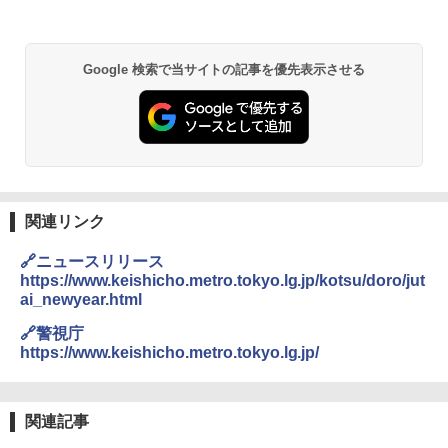
&ハイキング カーキ PATC-150(KH)
￥6,459
￥6,841
Google 検索で当サイトの記事を優先表示させる
GRANDOOR ステンレス保冷剤 2個セット 2
ENDLESS BASE 《めざましテレビで紹介》
026リニューアル 急速冷凍 空間倍増 衛生的
テント ワンタッチ RENEW 幅200 2-3人用 43
コンパクト 保冷力長持ち
500002(88859)
￥2,980
￥5,999
Across やわらか保冷剤 日本製 固まらない 1
関連リンク
PYKES PEAK (パイクスピーク) 着替えテン
1cm ソフト 2個セット (2個セット)
ト プライバシー テント 【中が透けない】 1
人用 折りたたみ 防災グッズ 災害用トイレ ビ
￥680
🔗ニュースリリース
ーチ ピクニック ポップアップテント 携帯 簡
https://www.keishicho.metro.tokyo.lg.jp/kotsu/doro/jut
易 トイレテント (オリーブ)
ai_newyear.html
￥4,836
熊撃退スプレー 熊よけスプレー 熊スプレー
🔗警視庁
【日本企業販売】超強力クマ対策スプレー 30
https://www.keishicho.metro.tokyo.lg.jp/
0ml（連続噴射30秒）110ml（連続噴射15
秒）射程5～10m 安全ロック搭載 携帯収納袋
[キャンパーズコレクション 山善] 傘みたいに
付き ヒグマ・イノシシ対策 自治体・教育機
広げるだけ パッとサッとテント ブラックコ
関の購入実績 登山・キャンプ・アウトドア・
ーティング フルクローズ メッシュ 3-4人用
関連記事
防災用品 長期保存可能 緊急時用 日本国内発
簡単設置 ポップアップテント エクルベージ