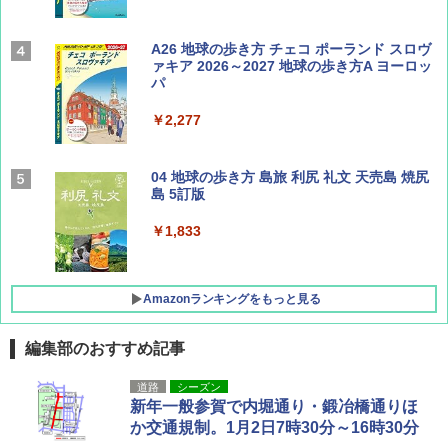
山と溪谷 2026年8月号「南アルプス大全」
A26 地球の歩き方 チェコ ポーランド スロヴ
ァキア 2026～2027 地球の歩き方A ヨーロッ
パ
￥1,540
￥2,277
サライ 2026年 9月号 [雑誌]
04 地球の歩き方 島旅 利尻 礼文 天売島 焼尻
島 5訂版
￥600
￥1,833
Amazonランキングをもっと見る
編集部のおすすめ記事
[キャンパーズコレクション 山善] ポップアッ
DEWEL パラソル 大型 ビーチ アウトドアパ
道路
シーズン
プテント 傘みたいに広げて畳める パッとサ
ラソル ガーデン サイトシート付 折りたたみ
新年一般参賀で内堀通り・鍛冶橋通りほ
ッとサンシェード キューブ フルクローズ メ
防水 UVカット 4段階高さ調整 軽量 収納袋付
か交通規制。1月2日7時30分～16時30分
ッシュ 簡単設置 ワンタッチテント キャンプ
き