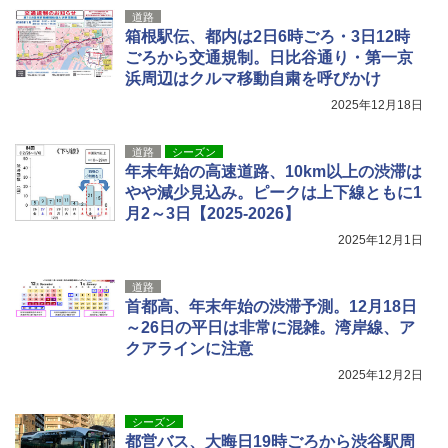
送
ュ(BC仕様) PATC-150B(EB)
道路
箱根駅伝、都内は2日6時ごろ・3日12時
￥3,680
￥9,990
ごろから交通規制。日比谷通り・第一京
浜周辺はクルマ移動自粛を呼びかけ
ポインターライト 強力 小型 緑色/赤色/青紫色
[キャンパーズコレクション 山善] 傘みたいに
2025年12月18日
USB充電式 高精度 超長距離照射 長時間使用
広げるだけ パッとサッとテント キューブワ
可能 安全ロック付き 高安全性 金属製耐久 コ
イド ブラックコーティング フルクローズ メ
ンパクト多機能設計 持ち運び便利 アウトド
ッシュ 4人用 簡単設置 ポップアップテント P
道路
シーズン
ア/オフィス/教育現場/展示会用 緑
ATCW-150B エクルベージュ
年末年始の高速道路、10km以上の渋滞は
やや減少見込み。ピークは上下線ともに1
￥1,180
￥-
月2～3日【2025-2026】
2025年12月1日
道路
首都高、年末年始の渋滞予測。12月18日
～26日の平日は非常に混雑。湾岸線、ア
クアラインに注意
2025年12月2日
シーズン
都営バス、大晦日19時ごろから渋谷駅周