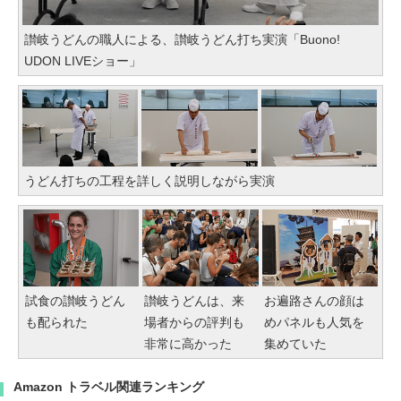
讃岐うどんの職人による、讃岐うどん打ち実演「Buono!
UDON LIVEショー」
うどん打ちの工程を詳しく説明しながら実演
試食の讃岐うどん
讃岐うどんは、来
お遍路さんの顔は
も配られた
場者からの評判も
めパネルも人気を
非常に高かった
集めていた
Amazon トラベル関連ランキング