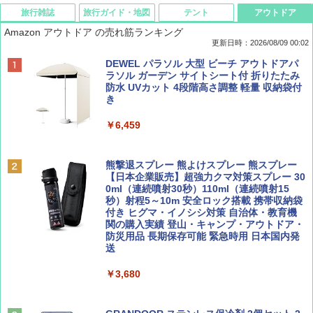
旅行雑誌
旅行ガイド・地図
テント
アウトドア
Amazon アウトドア の売れ筋ランキング
更新日時：2026/08/09 00:02
BE-PAL(ビ-パル) 2026年 9 月号【特別付録:
D40 地球の歩き方 チェンマイ タイ北部の魅
[キャンパーズコレクション 山善] ポップアッ
DEWEL パラソル 大型 ビーチ アウトドアパ
SOTO ミニマル"旅"財布 ランダム2種】
力的な町 2026～2027 地球の歩き方D アジア
プテント 傘みたいに広げて畳める パッとサ
ラソル ガーデン サイトシート付 折りたたみ
ッとサンシェード キューブ フルクローズ メ
防水 UVカット 4段階高さ調整 軽量 収納袋付
ッシュ 簡単設置 ワンタッチテント キャンプ
き
￥1,500
￥2,079
&ハイキング カーキ PATC-150(KH)
￥6,459
￥6,830
ディズニーファン ２０２６年 ９月号 [雑
地球の歩き方 スター・ウォーズ
誌] (ＤＩＳＮＥＹ ＦＡＮ)
熊撃退スプレー 熊よけスプレー 熊スプレー
PYKES PEAK (パイクスピーク) 着替えテン
【日本企業販売】超強力クマ対策スプレー 30
￥2,695
ト プライバシー テント 【中が透けない】 1
0ml（連続噴射30秒）110ml（連続噴射15
￥713
人用 折りたたみ 防災グッズ 災害用トイレ ビ
秒）射程5～10m 安全ロック搭載 携帯収納袋
ーチ ピクニック ポップアップテント 携帯 簡
付き ヒグマ・イノシシ対策 自治体・教育機
易 トイレテント (ブラック)
関の購入実績 登山・キャンプ・アウトドア・
防災用品 長期保存可能 緊急時用 日本国内発
山と溪谷 2026年8月号「南アルプス大全」
A09 地球の歩き方 イタリア 2026～2027 地
送
￥4,980
球の歩き方A ヨーロッパ
￥1,540
￥3,680
￥2,479
ENDLESS BASE 《めざましテレビで紹介》
テント ワンタッチ RENEW 幅200 2-3人用 43