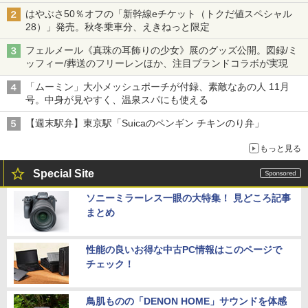
はやぶさ50％オフの「新幹線eチケット（トクだ値スペシャル
28）」発売。秋冬乗車分、えきねっと限定
フェルメール《真珠の耳飾りの少女》展のグッズ公開。図録/ミ
ッフィー/葬送のフリーレンほか、注目ブランドコラボが実現
「ムーミン」大小メッシュポーチが付録、素敵なあの人 11月
号。中身が見やすく、温泉スパにも使える
【週末駅弁】東京駅「Suicaのペンギン チキンのり弁」
もっと見る
Special Site
ソニーミラーレス一眼の大特集！ 見どころ記事
まとめ
性能の良いお得な中古PC情報はこのページで
チェック！
鳥肌ものの「DENON HOME」サウンドを体感