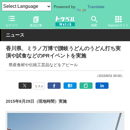
Powered by
Translate
トラベル Watch
企業・政府・官庁
政府・官庁
その他
カテゴリ
過去記事
検索
Impressサイト
ニュース
香川県、ミラノ万博で讃岐うどんのうどん打ち実
演や試食などのPRイベントを実施
県産食材や伝統工芸品などをアピール
（2015/8/31 00:00）
リスト
2015年8月29日（現地時間）実施