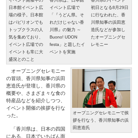
日本館イベント広
イベント広場で
初日となる8月29日
場の様子。日本館
「『うどん県。そ
に行なわれた、香
はパビリオンでも
れだけじゃない香
川県知事の浜田恵
トップクラスの人
川県』の魅力 ～
造氏などが参加し
気を集めており、
Buono! UDON
たオープニングセ
イベント広場での
festa」と題したイ
レモニー
イベントも常に大
ベントを実施
盛況とのこと
オープニングセレモニー
の冒頭、香川県知事の浜田
恵造氏が登壇し、香川県の
概要や、さまざま々な食の
特産品などを紹介しつつ、
イベント開催の挨拶を行な
オープニングセレモニーで挨
った。
拶を行なう、香川県知事の浜
田恵造氏
「香川県は、日本の四国
にある、日本でいちばん面