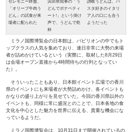
セレモニー終盤、
浜田県知事の「う
讃岐うどんは、パ
「オリーブ牛肉う
どんでボナペティ
スタ好きのイタリ
どん」の試食が来
ート!」という掛け
ア人の口にも合う
場者に配られた
声で、うどんで乾
ようだった
杯
ミラノ国際博覧会の日本館は、パビリオンの中でもト
ップクラスの人気を集めており、連日非常に大勢の来場
者が詰めかけているという（実際に、取材した8月29日
は会場オープン直後から4時間待ちの行列となってい
た）。
そういったこともあり、日本館イベント広場での香川
県のイベントにも来場者が大勢詰めかけ、各イベントも
かなりの盛り上がりを見せていた。今回の香川県以外の
イベントも、同様に常に盛況とのことで、日本各地の食
文化を中心とした魅力を世界に伝える、貴重な機会にな
っているようだ。
ミラノ国際博覧会は、10月31日まで開催されているの