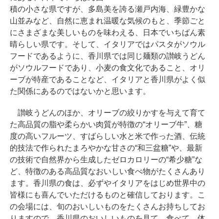
積の小さな県ですが、多島美を誇る瀬戸内海、緑豊かな
山並みなど、自然に恵まれ温暖な気候のもと、季節ごと
にさまざまな美しいものを味わえる、日本でいちばん素
晴らしい県です。そして、イタリアではパスタがソウル
フードであるように、香川県では同じ麺類の讃岐うどん
がソウルフードであり、小麦の食文化であること、オリ
ーブが特産であることなど、イタリアと香川県がよく似
た関係にあるのではないかと思います。
讃岐うどんのほか、オリーブの絞りかすを与えて育て
た高品質の脂や柔らかい肉質が特徴の“オリーブ牛”、糖
度の高いフルーツ、すばらしい水と米で作った酒、伝統
的技法で作られたまろやかな甘さの“和三盆糖”や、最新
の技術で自然界から生成したゼロカロリーの“希少糖”な
ど、特徴のある高品質なおいしい食べ物がたくさんあり
ます。香川県の食は、必ずやイタリアをはじめ世界中の
皆様にも喜んでいただけるものと確信しております。こ
の会場には、旬のおいしいものをたくさんお持ちしてお
りますので、香川県のおいしいものを見て、食べて、体