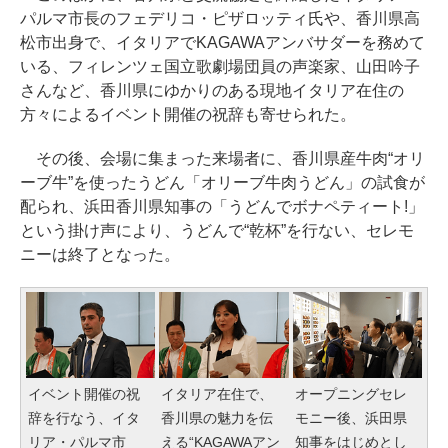
パルマ市長のフェデリコ・ピザロッティ氏や、香川県高
松市出身で、イタリアでKAGAWAアンバサダーを務めて
いる、フィレンツェ国立歌劇場団員の声楽家、山田吟子
さんなど、香川県にゆかりのある現地イタリア在住の
方々によるイベント開催の祝辞も寄せられた。
その後、会場に集まった来場者に、香川県産牛肉“オリ
ーブ牛”を使ったうどん「オリーブ牛肉うどん」の試食が
配られ、浜田香川県知事の「うどんでボナペティート!」
という掛け声により、うどんで“乾杯”を行ない、セレモ
ニーは終了となった。
イベント開催の祝
イタリア在住で、
オープニングセレ
辞を行なう、イタ
香川県の魅力を伝
モニー後、浜田県
リア・パルマ市
える“KAGAWAアン
知事をはじめとし