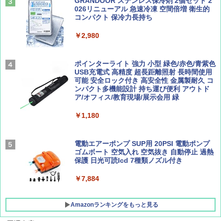
500002(89232)
GRANDOOR ステンレス保冷剤 2個セット 2
026リニューアル 急速冷凍 空間倍増 衛生的
Coyote No.89 特集 星野道夫 夢見る旅
A26 地球の歩き方 チェコ ポーランド スロヴ
コンパクト 保冷力長持ち
ァキア 2026～2027 地球の歩き方A ヨーロッ
￥5,999
パ
￥1,540
￥2,980
￥2,277
[キャンパーズコレクション 山善] 傘みたいに
広げるだけ パッとサッとテント ブラックコ
ーティング フルクローズ メッシュ 3-4人用
ポインターライト 強力 小型 緑色/赤色/青紫色
簡単設置 ポップアップテント エクルベージ
USB充電式 高精度 超長距離照射 長時間使用
AIRLINE（エアライン）2026年9月号【特
新しい日本地理 地図・統計・移動から読み
ュ(BC仕様) PATC-150B(EB)
可能 安全ロック付き 高安全性 金属製耐久 コ
集】ボーイング110周年を祝して！
解く (講談社現代新書)
ンパクト多機能設計 持ち運び便利 アウトド
ア/オフィス/教育現場/展示会用 緑
￥9,990
￥1,760
￥1,540
￥1,180
[キャンパーズコレクション 山善] 傘みたいに
広げるだけ パッとサッとテント キューブワ
イド ブラックコーティング フルクローズ メ
電動エアーポンプ SUP用 20PSI 電動ポンプ
ッシュ 4人用 簡単設置 ポップアップテント P
ゴムボート 空気入れ 空気抜き 自動停止 過熱
ATCW-150B エクルベージュ
保護 日光可読lcd 7種類ノズル付き
￥-
￥7,884
Amazonランキングをもっと見る