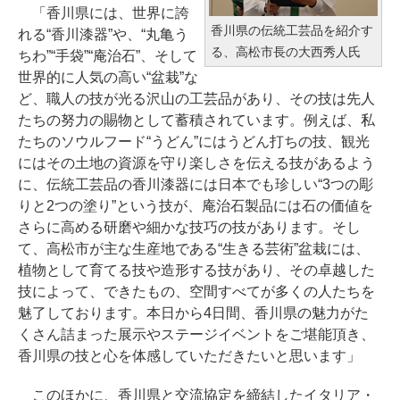
「香川県には、世界に誇
香川県の伝統工芸品を紹介す
れる“香川漆器”や、“丸亀う
る、高松市長の大西秀人氏
ちわ”“手袋”“庵治石”、そして
世界的に人気の高い“盆栽”な
ど、職人の技が光る沢山の工芸品があり、その技は先人
たちの努力の賜物として蓄積されています。例えば、私
たちのソウルフード“うどん”にはうどん打ちの技、観光
にはその土地の資源を守り楽しさを伝える技があるよう
に、伝統工芸品の香川漆器には日本でも珍しい“3つの彫
りと2つの塗り”という技が、庵治石製品には石の価値を
さらに高める研磨や細かな技巧の技があります。そし
て、高松市が主な生産地である“生きる芸術”盆栽には、
植物として育てる技や造形する技があり、その卓越した
技によって、できたもの、空間すべてが多くの人たちを
魅了しております。本日から4日間、香川県の魅力がた
くさん詰まった展示やステージイベントをご堪能頂き、
香川県の技と心を体感していただきたいと思います」
このほかに、香川県と交流協定を締結したイタリア・