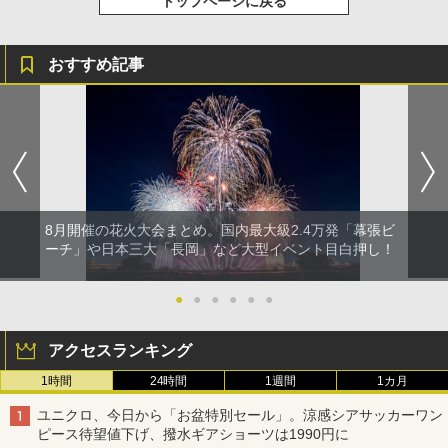
トップページに戻る
おすすめ記事
8月開催の花火大会まとめ。国内最大級2.4万発「幕張ビ
ーチ」や日本三大「長岡」など大型イベント目白押し！
●
●
●
●
●
●
アクセスランキング
1時間
24時間
1週間
1カ月
ユニクロ、今日から「お盆特別セール」。涼感シアサッカーワン
ピース待望値下げ、撥水ギアショーツは1990円に