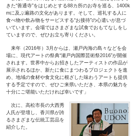
きた“善通寺”をはじめとする88カ所のお寺を巡る、1400k
mに及ぶ遍路の文化があります。そして、巡礼する人に
食べ物や飲み物をサービスする“お接待”の心遣いが息づ
いています。会場ではさまざまな試食でおもてなしをし
ていますので、ぜひお立ち寄りください。
来年（2016年）3月からは、瀬戸内海の島々などを会
場に、現代アートの祭典“瀬戸内国際芸術祭2016”が開催
されます。世界中からお招きしたアーティストの作品が
展示されるほか、新たに食にまつわるプロジェクトを進
め、地域の食材や食文化に根ざした味わうアートも提供
する予定ですので、ぜひご来県いただき、本県の魅力を
十分にご堪能いただければ幸いです」
次に、高松市長の大西秀
人氏が登壇し、香川県が誇
るさまざまな伝統工芸品を
紹介した。