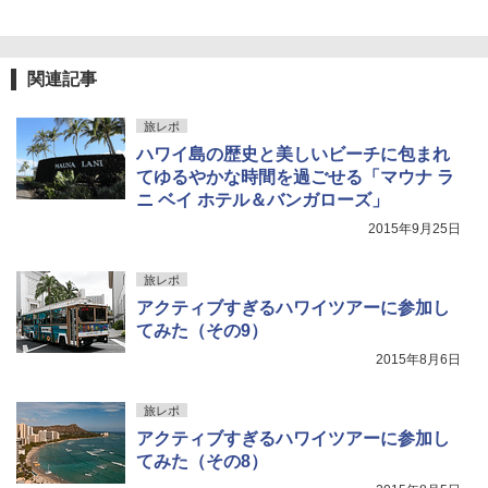
1cm ソフト 2個セット (2個セット)
￥680
関連記事
旅レポ
着替えテント トイレテント 透けない【換気
通気窓付き】収納袋付き UVカット 防水 防災
ハワイ島の歴史と美しいビーチに包まれ
コンパクト iimono117 (ブルー)
てゆるやかな時間を過ごせる「マウナ ラ
ニ ベイ ホテル＆バンガローズ」
￥3,180
2015年9月25日
旅レポ
アクティブすぎるハワイツアーに参加し
てみた（その9）
2015年8月6日
旅レポ
アクティブすぎるハワイツアーに参加し
てみた（その8）