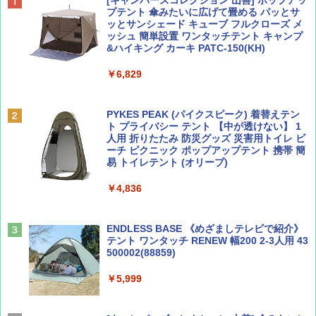
BE-PAL(ビ-パル) 2026年 9 月号【特別付録:
地球の歩き方 スター・ウォーズ
[キャンパーズコレクション 山善] ポップアッ
SOTO ミニマル"旅"財布 ランダム2種】
プテント 傘みたいに広げて畳める パッとサ
ッとサンシェード キューブ フルクローズ メ
￥2,695
ッシュ 簡単設置 ワンタッチテント キャンプ
￥1,500
&ハイキング カーキ PATC-150(KH)
￥6,829
ディズニーファン ２０２６年 ９月号 [雑
D40 地球の歩き方 チェンマイ タイ北部の魅
誌] (ＤＩＳＮＥＹ ＦＡＮ)
力的な町 2026～2027 地球の歩き方D アジア
PYKES PEAK (パイクスピーク) 着替えテン
ト プライバシー テント 【中が透けない】 1
￥713
￥2,079
人用 折りたたみ 防災グッズ 災害用トイレ ビ
ーチ ピクニック ポップアップテント 携帯 簡
易 トイレテント (オリーブ)
山と溪谷 2026年8月号「南アルプス大全」
A09 地球の歩き方 イタリア 2026～2027 地
￥4,836
球の歩き方A ヨーロッパ
￥1,540
￥2,479
ENDLESS BASE 《めざましテレビで紹介》
テント ワンタッチ RENEW 幅200 2-3人用 43
500002(88859)
Coyote No.89 特集 星野道夫 夢見る旅
A26 地球の歩き方 チェコ ポーランド スロヴ
ァキア 2026～2027 地球の歩き方A ヨーロッ
￥5,999
パ
￥1,540