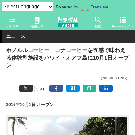
Powered by
Translate
トラベル Watch
地域
海外旅行
ハワイ
カテゴリ
過去記事
検索
Impressサイト
ニュース
ホノルルコーヒー、コナコーヒーを五感で味わえ
る体験型施設をハワイ・オアフ島に10月1日オープ
ン
（2015/8/13 12:05）
リスト
2015年10月1日 オープン