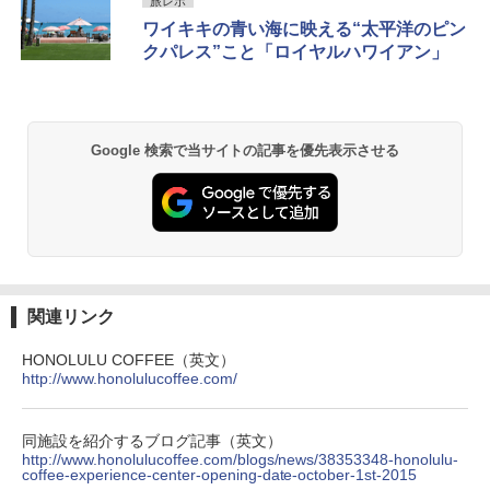
旅レポ
き
ワイキキの青い海に映える“太平洋のピン
￥6,459
クパレス”こと「ロイヤルハワイアン」
GRANDOOR ステンレス保冷剤 2個セット 2
026リニューアル 急速冷凍 空間倍増 衛生的
コンパクト 保冷力長持ち
Google 検索で当サイトの記事を優先表示させる
￥2,980
熊撃退スプレー 熊よけスプレー 熊スプレー
【日本企業販売】超強力クマ対策スプレー 30
0ml（連続噴射30秒）110ml（連続噴射15
秒）射程5～10m 安全ロック搭載 携帯収納袋
関連リンク
付き ヒグマ・イノシシ対策 自治体・教育機
関の購入実績 登山・キャンプ・アウトドア・
HONOLULU COFFEE（英文）
防災用品 長期保存可能 緊急時用 日本国内発
http://www.honolulucoffee.com/
送
￥3,680
同施設を紹介するブログ記事（英文）
http://www.honolulucoffee.com/blogs/news/38353348-honolulu-
coffee-experience-center-opening-date-october-1st-2015
Across やわらか保冷剤 日本製 固まらない 1