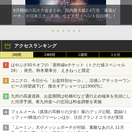
8月開催の花火大会まとめ。国内最大級2.4万発「幕張ビ
ーチ」や日本三大「長岡」など大型イベント目白押し！
●
●
●
●
●
●
アクセスランキング
1時間
24時間
1週間
1カ月
はやぶさ50％オフの「新幹線eチケット（トクだ値スペシャル
28）」発売。秋冬乗車分、えきねっと限定
ユニクロ、今日から「お盆特別セール」。涼感シアサッカーワン
ピース待望値下げ、撥水ギアショーツは1990円に
九州の高速道路、お盆期間は松橋ICなど通行止め端末を先頭にし
た渋滞予測。東九州道への迂回は料金調整を実施
フェルメール《真珠の耳飾りの少女》展のグッズ公開。図録/ミ
ッフィー/葬送のフリーレンほか、注目ブランドコラボが実現
「ムーミン」大小メッシュポーチが付録、素敵なあの人 11月