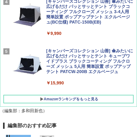
￥2,277
[キャンパーズコレクション 山善] 傘みたいに
広げるだけ パッとサッとテント ブラックコ
ーティング フルクローズ メッシュ 3-4人用
簡単設置 ポップアップテント エクルベージ
AIRLINE（エアライン）2026年9月号【特
新しい日本地理 地図・統計・移動から読み
ュ(BC仕様) PATC-150B(EB)
集】ボーイング110周年を祝して！
解く (講談社現代新書)
￥9,990
￥1,760
￥1,540
[キャンパーズコレクション 山善] 傘みたいに
広げるだけ パッとサッとテント キューブワ
イドプラス ブラックコーティング フルクロ
ーズ メッシュ 5人用 簡単設置 ポップアップ
テント PATCW-200B エクルベージュ
￥15,990
Amazonランキングをもっと見る
（編集部：多和田新也）
DEWEL パラソル 大型 ビーチ アウトドアパ
編集部のおすすめ記事
ラソル ガーデン サイトシート付 折りたたみ
防水 UVカット 4段階高さ調整 軽量 収納袋付