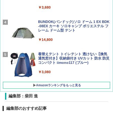
￥1,540
￥2,695
￥3,680
[キャンパーズコレクション 山善] 傘みたいに
広げるだけ パッとサッとテント ブラックコ
ーティング フルクローズ メッシュ 3-4人用
BUNDOK(バンドック)ソロ ドーム 1 EX BDK
簡単設置 ポップアップテント エクルベージ
-08EX カーキ ソロキャンプ ポリエステル フ
AIRLINE（エアライン）2026年9月号【特
A26 地球の歩き方 チェコ ポーランド スロヴ
ュ(BC仕様) PATC-150B(EB)
レーム ドーム型 テント
集】ボーイング110周年を祝して！
ァキア 2026～2027 地球の歩き方A ヨーロッ
パ
￥9,990
￥14,800
￥1,760
￥2,277
[キャンパーズコレクション 山善] 傘みたいに
着替えテント トイレテント 透けない【換気
広げるだけ パッとサッとテント キューブワ
通気窓付き】収納袋付き UVカット 防水 防災
イド ブラックコーティング フルクローズ メ
コンパクト iimono117 (ブルー)
ッシュ 4人用 簡単設置 ポップアップテント P
ATCW-150B エクルベージュ
￥3,080
￥-
Amazonランキングをもっと見る
編集部：柴田 進
編集部のおすすめ記事