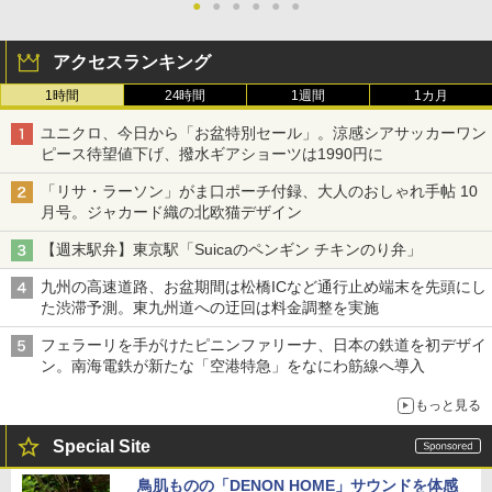
●
●
●
●
●
●
アクセスランキング
1時間
24時間
1週間
1カ月
ユニクロ、今日から「お盆特別セール」。涼感シアサッカーワン
ピース待望値下げ、撥水ギアショーツは1990円に
「リサ・ラーソン」がま口ポーチ付録、大人のおしゃれ手帖 10
月号。ジャカード織の北欧猫デザイン
【週末駅弁】東京駅「Suicaのペンギン チキンのり弁」
九州の高速道路、お盆期間は松橋ICなど通行止め端末を先頭にし
た渋滞予測。東九州道への迂回は料金調整を実施
フェラーリを手がけたピニンファリーナ、日本の鉄道を初デザイ
ン。南海電鉄が新たな「空港特急」をなにわ筋線へ導入
もっと見る
Special Site
鳥肌ものの「DENON HOME」サウンドを体感