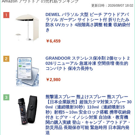
Amazon アウトドア の売れ筋ランキング
更新日時：2026/08/07 18:02
ディズニーファン ２０２６年 ９月号 [雑
僕が見た未来【完全版】
[キャンパーズコレクション 山善] ポップアッ
DEWEL パラソル 大型 ビーチ アウトドアパ
誌] (ＤＩＳＮＥＹ ＦＡＮ)
プテント 傘みたいに広げて畳める パッとサ
ラソル ガーデン サイトシート付 折りたたみ
ッとサンシェード キューブ フルクローズ メ
防水 UVカット 4段階高さ調整 軽量 収納袋付
￥0
ッシュ 簡単設置 ワンタッチテント キャンプ
き
￥713
&ハイキング カーキ PATC-150(KH)
￥6,459
￥6,831
BE-PAL(ビ-パル) 2026年 9 月号【特別付録:
D40 地球の歩き方 チェンマイ タイ北部の魅
SOTO ミニマル"旅"財布 ランダム2種】
力的な町 2026～2027 地球の歩き方D アジア
GRANDOOR ステンレス保冷剤 2個セット 2
PYKES PEAK (パイクスピーク) 着替えテン
026リニューアル 急速冷凍 空間倍増 衛生的
ト プライバシー テント 【中が透けない】 1
コンパクト 保冷力長持ち
￥1,500
￥2,079
人用 折りたたみ 防災グッズ 災害用トイレ ビ
ーチ ピクニック ポップアップテント 携帯 簡
￥2,980
易 トイレテント (グレー)
山と溪谷 2026年8月号「南アルプス大全」
A09 地球の歩き方 イタリア 2026～2027 地
￥4,980
球の歩き方A ヨーロッパ
熊撃退スプレー 熊よけスプレー 熊スプレー
￥1,540
【日本企業販売】超強力クマ対策スプレー 30
￥2,479
0ml（連続噴射30秒）110ml（連続噴射15
ENDLESS BASE 《めざましテレビで紹介》
秒）射程5～10m 安全ロック搭載 携帯収納袋
テント ワンタッチ RENEW 幅200 2-3人用 43
付き ヒグマ・イノシシ対策 自治体・教育機
500002(88859)
関の購入実績 登山・キャンプ・アウトドア・
防災用品 長期保存可能 緊急時用 日本国内発
Coyote No.89 特集 星野道夫 夢見る旅
地球の歩き方 スター・ウォーズ
送
￥5,999