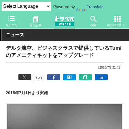
Powered by
Translate
トラベル Watch
企業・政府・官庁
海外エアライン
カテゴリ
過去記事
検索
Impressサイト
ニュース
デルタ航空、ビジネスクラスで提供しているTumi
のアメニティキットをアップグレード
（2015/7/2 21:41）
リスト
2015年7月1日より実施