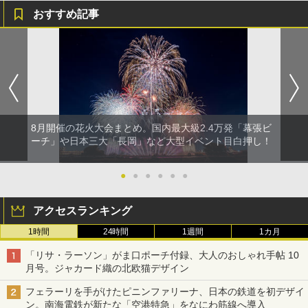
おすすめ記事
8月開催の花火大会まとめ。国内最大級2.4万発「幕張ビ
ーチ」や日本三大「長岡」など大型イベント目白押し！
●
●
●
●
●
●
アクセスランキング
1時間
24時間
1週間
1カ月
「リサ・ラーソン」がま口ポーチ付録、大人のおしゃれ手帖 10
月号。ジャカード織の北欧猫デザイン
フェラーリを手がけたピニンファリーナ、日本の鉄道を初デザイ
ン。南海電鉄が新たな「空港特急」をなにわ筋線へ導入