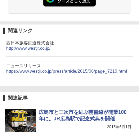
地球の歩き方 スター・ウォーズ
DEWEL パラソル 大型 ビーチ アウトドアパ
￥4,980
ラソル ガーデン サイトシート付 折りたたみ
￥2,695
防水 UVカット 4段階高さ調整 軽量 収納袋付
き
ENDLESS BASE 《めざましテレビで紹介》
関連リンク
テント ワンタッチ RENEW 幅200 2-3人用 43
￥6,459
500002(88859)
西日本旅客鉄道株式会社
A26 地球の歩き方 チェコ ポーランド スロヴ
http://www.westjr.co.jp/
ァキア 2026～2027 地球の歩き方A ヨーロッ
￥5,999
熊撃退スプレー 熊よけスプレー 熊スプレー
パ
【日本企業販売】超強力クマ対策スプレー 30
0ml（連続噴射30秒）110ml（連続噴射15
ニュースリリース
￥2,277
[キャンパーズコレクション 山善] 傘みたいに
秒）射程5～10m 安全ロック搭載 携帯収納袋
https://www.westjr.co.jp/press/article/2015/06/page_7219.html
広げるだけ パッとサッとテント ブラックコ
付き ヒグマ・イノシシ対策 自治体・教育機
ーティング フルクローズ メッシュ 3-4人用
関の購入実績 登山・キャンプ・アウトドア・
簡単設置 ポップアップテント エクルベージ
防災用品 長期保存可能 緊急時用 日本国内発
新しい日本地理 地図・統計・移動から読み
ュ(BC仕様) PATC-150B(EB)
送
解く (講談社現代新書)
関連記事
￥9,990
￥3,680
￥1,540
広島市と三次市を結ぶ芸備線が開業100
[キャンパーズコレクション 山善] 傘みたいに
ポインターライト 強力 小型 緑色/赤色/青紫色
年に。JR広島駅で記念式典を開催
広げるだけ パッとサッとテント キューブ ブ
USB充電式 高精度 超長距離照射 長時間使用
2015年6月1日
ラックコーティング フルクローズ メッシュ 3
可能 安全ロック付き 高安全性 金属製耐久 コ
人用 簡単設置 ポップアップテント PATC-15
ンパクト多機能設計 持ち運び便利 アウトド
0B エクルベージュ
ア/オフィス/教育現場/展示会用 緑