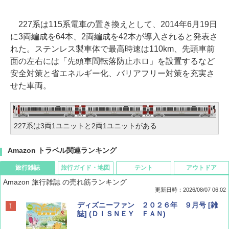
227系は115系電車の置き換えとして、2014年6月19日
に3両編成を64本、2両編成を42本が導入されると発表さ
れた。ステンレス製車体で最高時速は110km、先頭車前
面の左右には「先頭車間転落防止ホロ」を設置するなど
安全対策と省エネルギー化、バリアフリー対策を充実さ
せた車両。
227系は3両1ユニットと2両1ユニットがある
Amazon トラベル関連ランキング
旅行雑誌
旅行ガイド・地図
テント
アウトドア
Amazon 旅行雑誌 の売れ筋ランキング
更新日時：2026/08/07 06:02
ディズニーファン ２０２６年 ９月号 [雑
誌] (ＤＩＳＮＥＹ ＦＡＮ)