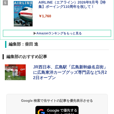
AIRLINE（エアライン）2026年9月号【特
集】ボーイング110周年を祝して！
￥1,760
Amazonランキングをもっと見る
編集部：柴田 進
D40 地球の歩き方 チェンマイ タイ北部の魅
[キャンパーズコレクション 山善] ポップアッ
BUNDOK(バンドック)ソロ ドーム 1 EX BDK
編集部のおすすめ記事
力的な町 2026～2027 地球の歩き方D アジア
プテント 傘みたいに広げて畳める パッとサ
-08EX カーキ ソロキャンプ ポリエステル フ
ッとサンシェード キューブ フルクローズ メ
レーム テント
JR西日本、広島駅「広島新幹線名店街」
ッシュ 簡単設置 ワンタッチテント キャンプ
￥2,079
&ハイキング カーキ PATC-150(KH)
に広島東洋カープグッズ専門店など5月2
￥14,800
2日オープン
￥6,831
A09 地球の歩き方 イタリア 2026～2027 地
GRANDOOR ステンレス保冷剤 2個セット 2
球の歩き方A ヨーロッパ
026リニューアル 急速冷凍 空間倍増 衛生的
PYKES PEAK (パイクスピーク) 着替えテン
コンパクト 保冷力長持ち
ト プライバシー テント 【中が透けない】 1
￥2,479
Google 検索で当サイトの記事を優先表示させる
人用 折りたたみ 防災グッズ 災害用トイレ ビ
￥2,980
ーチ ピクニック ポップアップテント 携帯 簡
易 トイレテント (ブラック)