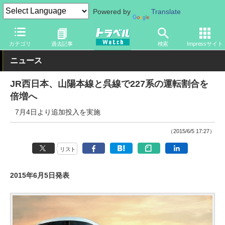
Powered by
Translate
トラベル Watch
企業・政府・官庁
鉄道
JR
カテゴリ
過去記事
検索
Impressサイト
ニュース
JR西日本、山陽本線と呉線で227系の運転割合を
倍増へ
7月4日より追加投入を実施
（2015/6/5 17:27）
リスト
2015年6月5日発表