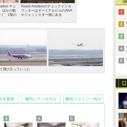
1
ation チェ
Peach Aviationのチェックインカ
、ほかの航
ウンターはターミナルビルのANA
なく、1階の
やジェットスター側にある
けて飛び立っていった
付き客室
都内シティホテル
舞浜ファミリー向け