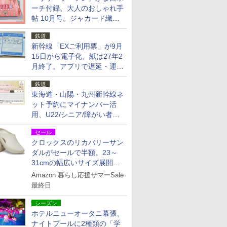
ーチ付録、大人のおしゃれ手
帖 10月号。ジャカード織の
北欧猫デザイン
鉄道
新幹線「EXご利用票」が9月
15日から電子化、紙は27年2
月終了。アプリで遅延・運休
も確認可能に
鉄道
東海道・山陽・九州新幹線ネ
ット予約にマイナンバー活
用、U22/シニア/障がい者割
を9月15日から発売
セール
クロックスのリカバリーサン
ダルがセールで半額。23～
31cmの幅広いサイズ展開、
独自のクッション素材を採用
Amazon 暮らし応援サマーSale
最終日
シーズン
ホテルニューオータニ幕張、
ナイトプールに2種類の「学