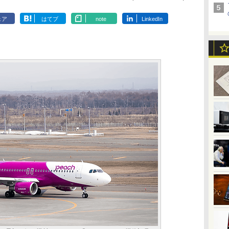
ェア
はてブ
note
LinkedIn