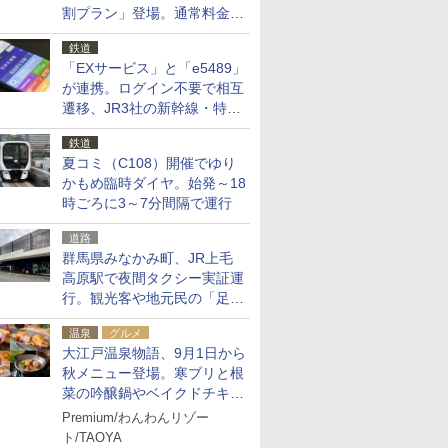
割プラン」登場。通常料金の
およそ半額でお得に夜活
鉄道
「EXサービス」と「e5489」
が連携。ログイン不要で相互
遷移、JR3社の新幹線・特急
予約をアプリで一括確認
鉄道
夏コミ（C108）開催でゆり
かもめ臨時ダイヤ。始発～18
時ごろに3～7分間隔で運行
道路
群馬県みなかみ町、JR上毛
高原駅で夜間タクシー実証運
行。観光客や地元民の「足が
ない」課題解消へ、木金土に
温泉
グルメ
2台体制
大江戸温泉物語、9月1日から
秋メニュー登場。寒ブリと根
菜の吟醸鍋やベイクドチキ
ン、ショコラ＆栗スイーツも
Premium/わんわんリゾー
食べ放題に
ト/TAOYA