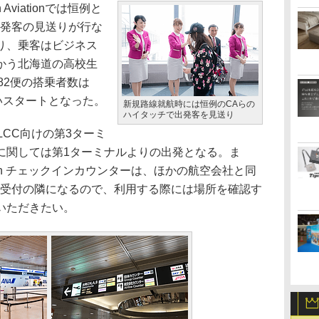
viationでは恒例と
出発客の見送りが行な
り、乗客はビジネス
かう北海道の高校生
82便の搭乗者数は
いスタートとなった。
新規路線就航時には恒例のCAらの
ハイタッチで出発客を見送り
CC向けの第3ターミ
に関しては第1ターミナルよりの出発となる。ま
ation チェックインカウンターは、ほかの航空会社と同
団体受付の隣になるので、利用する際には場所を確認す
いただきたい。