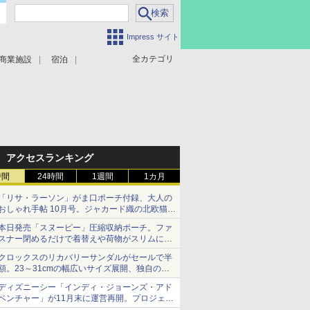
Impress サイト
全カテゴリ
商業施設
宿泊
アクセスランキング
時間
24時間
1週間
1カ月
「リサ・ラーソン」がま口ポーチ付録、大人の
おしゃれ手帖 10月号。ジャカード織の北欧猫デ
ザイン
本日発売「スヌーピー」圧縮収納ポーチ。ファ
スナー閉めるだけで着替えや荷物がスリムにま
とまる
クロックスのリカバリーサンダルがセールで半
額。23～31cmの幅広いサイズ展開、独自のク
ッション素材を採用
ディズニーシー「インディ・ジョーンズ・アド
ベンチャー」が11月末に運営再開。プロジェク
ションマッピングを追加、DPAは1500円