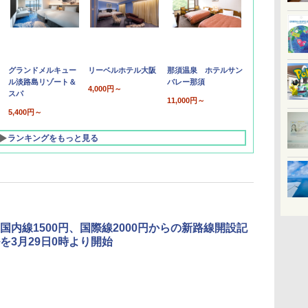
グランドメルキュー
リーベルホテル大阪
那須温泉 ホテルサン
ル淡路島リゾート＆
バレー那須
4,000円～
スパ
11,000円～
5,400円～
ランキングをもっと見る
h、国内線1500円、国際線2000円からの新路線開設記
を3月29日0時より開始
北陸 福井 あわら
品川プリンスホテ
舞浜ビューホテル
箱根湯本温泉 ホテ
ホテルトラスティ東
オリエンタルホテル
下呂温泉 水明館
住友不動産ホテル ヴ
東京ベイ舞浜ホテル
温泉 清風荘（北陸
ル イーストタワー
ｂｙ ＨＵＬＩＣ
ル おかだ
京ベイサイド
東京ベイ
ィラフォンテーヌグラ
ファーストリゾート
8,250円～
最大級の庭園露天風
（旧：東京ベイ舞浜
ンド東京有明