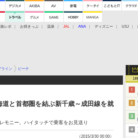
旅レポ
お得きっぷ
温泉
JAL
ANA
ディズニー
USJ
アライン
ピーチ
1
ら北海道と首都圏を結ぶ新千歳～成田線を就
セレモニー。ハイタッチで乗客をお見送り
（2015/3/30 00:00）