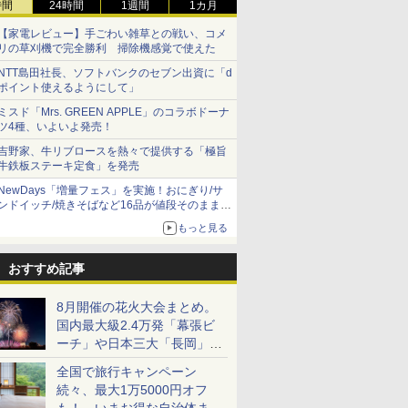
時間
24時間
1週間
1カ月
【家電レビュー】手ごわい雑草との戦い、コメ
リの草刈機で完全勝利 掃除機感覚で使えた
NTT島田社長、ソフトバンクのセブン出資に「d
ポイント使えるようにして」
ミスド「Mrs. GREEN APPLE」のコラボドーナ
ツ4種、いよいよ発売！
吉野家、牛リブロースを熱々で提供する「極旨
牛鉄板ステーキ定食」を発売
NewDays「増量フェス」を実施！おにぎり/サ
ンドイッチ/焼きそばなど16品が値段そのままで
ボリュームアップ
もっと見る
おすすめ記事
8月開催の花火大会まとめ。
国内最大級2.4万発「幕張ビ
ーチ」や日本三大「長岡」な
ど大型イベント目白押し！
全国で旅行キャンペーン
続々、最大1万5000円オフ