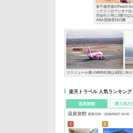
新千歳空港のPeach Avi
ックインカウンターは
空会社と同じ2階では
ANA 団体受付の隣
スケジュール通りMM582便は成田に向
楽天トラベル 人気ランキング
温泉旅館
露天風呂
温泉旅館
更新日時：2026/08/07 00:00