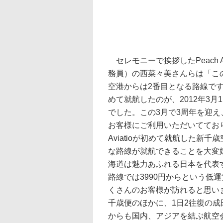
セレモニーで挨拶したPeach Av
務員）の西菜々美さんらは「こ
空港からは2番目となる路線です。Pe
めて就航したのが、2012年3月
でした。この3月で3周年を迎え
お客様にご利用いただいてており
Aviatioが初めて就航した新
な路線が就航できることを大変
海道は魅力あふれる日本を代表
路線では3990円からという低
くさんのお客様が訪れると思います。
千歳便のほかに、1日2往復の成田～
からも国内、アジアを結ぶ航空