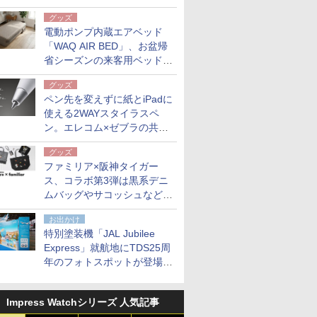
グッズ
電動ポンプ内蔵エアベッド
「WAQ AIR BED」、お盆帰
省シーズンの来客用ベッドに
も。使用後は収納バッグでコ
グッズ
ンパクトに保管
ペン先を変えずに紙とiPadに
使える2WAYスタイラスペ
ン。エレコム×ゼブラの共同
開発
グッズ
ファミリア×阪神タイガー
ス、コラボ第3弾は黒系デニ
ムバッグやサコッシュなど6
点。8月21日オンラインスト
お出かけ
アで発売
特別塗装機「JAL Jubilee
Express」就航地にTDS25周
年のフォトスポットが登場。
10月末まで青森空港に
Impress Watchシリーズ 人気記事