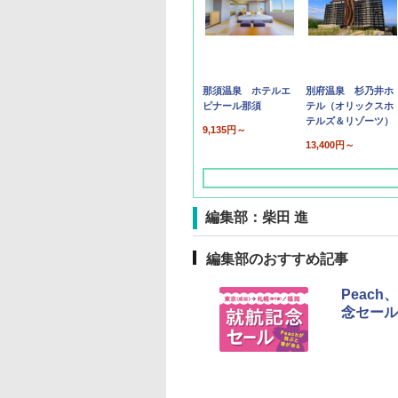
那須温泉 ホテルエ
別府温泉 杉乃井ホ
ピナール那須
テル（オリックスホ
テルズ＆リゾーツ）
9,135円～
13,400円～
編集部：柴田 進
編集部のおすすめ記事
Peac
念セール
草津温泉 ホテル櫻
品川プリンスホテル
グランドニッコー東
海のサウナ＆スパ
東京ドームホテル
シェラトン・グラン
井
京ベイ 舞浜
オールインクルーシ
デ・トーキョーベ
7,037円～
7,980円～
ブ 島原温泉ホテル
イ・ホテル