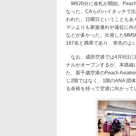
9時20分に改札が開始。Peach A
なった、CAらのハイタッチで
われた。日曜日ということもあ
マンよりも家族連れや遠征に向
などが多かった。出発したMM5
167名と満席であり、幸先のよ
なお、成田空港では4月8日にL
ナルがオープンするが、本路線
た、新千歳空港のPeach Avi
じ2階ではなく、1階のANA 
る余裕を持って空港に向かって