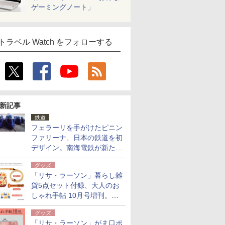
ゲーミングノート」
トラベル Watch をフォローする
新記事
鉄道
フェラーリを手がけたピニン
ファリーナ、日本の鉄道を初
デザイン。南海電鉄が新たな
「空港特急」をなにわ筋線へ
グッズ
導入
「リサ・ラーソン」暮らし雑
貨5点セット付録、大人のお
しゃれ手帖 10月号増刊。
USBケーブルや缶ケースなど
グッズ
「リサ・ラーソン」がま口ポ