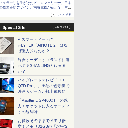
フェラーリを手がけたピニンファリーナ、日本
の鉄道を初デザイン。南海電鉄が新たな「空港
特急」をなにわ筋線へ導入
もっと見る
Special Site
AIスマートノートの
iFLYTEK「AINOTE 2」はな
ぜ魅力的なのか？
総合オーディオブランドに進
化するSHANLINGとは何者
か？
ハイグレードテレビ「TCL
Q7D Pro」。圧巻の色彩美で
映画＆ゲームが極上体験に
「A&ultima SP4000T」の魅
力！ポケットに入るオーディ
オの醍醐味
お値段そのままでメモリ倍
増！メモリ32GBの「お得な