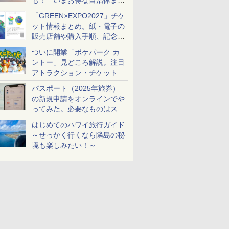
も！ いまお得な自治体まと
め
「GREEN×EXPO2027」チケ
ット情報まとめ。紙・電子の
販売店舗や購入手順、記念チ
ケットも解説
ついに開業「ポケパーク カ
ントー」見どころ解説。注目
アトラクション・チケット手
配・来場前に必要な準備は？
パスポート（2025年旅券）
の新規申請をオンラインでや
ってみた。必要なものはスマ
ホとマイナカードのみ
はじめてのハワイ旅行ガイド
～せっかく行くなら隣島の秘
境も楽しみたい！～