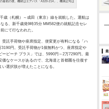
～成田線の最初の便。機材はエアバス「A320-214」、機体記号は
29日、新千歳（札幌）～成田（東京）線を就航した。運航は
る、新千歳発9時35分 MM582便の就航記念セレ
口前にて行なわれた。
受託手荷物や座席指定、便変更が有料になる「ハ
万3190円。受託手荷物が1個無料かつ、座席指定や
最
ピーチ プラス」では、5990円～2万7290円。最
安価なケースがあるので、北海道と首都圏を往復す
よい選択肢が増えたことになる。