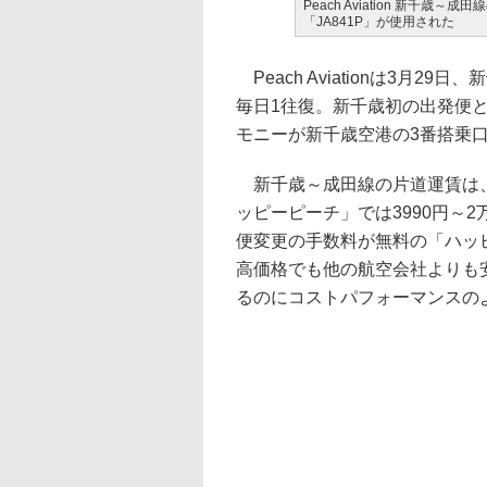
Peach Aviation 新千歳
「JA841P」が使用された
Peach Aviationは3月
毎日1往復。新千歳初の出発便とな
モニーが新千歳空港の3番搭乗
新千歳～成田線の片道運賃は、
ッピーピーチ」では3990円～2
便変更の手数料が無料の「ハッピー
高価格でも他の航空会社よりも
るのにコストパフォーマンスの