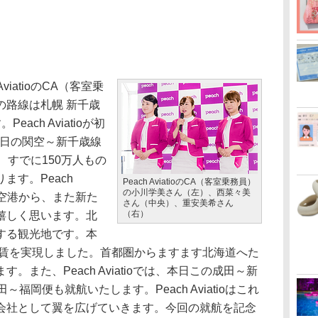
iatioのCA（客室乗
の路線は札幌 新千歳
ach Aviatioが初
1日の関空～新千歳線
、すでに150万人もの
ます。Peach
Peach AviatioのCA（客室乗務員）
の小川学美さん（左）、西菜々美
千歳空港から、また新た
さん（中央）、重安美希さん
（右）
嬉しく思います。北
する観光地です。本
運賃を実現しました。首都圏からますます北海道へた
また、Peach Aviatioでは、本日この成田～新
福岡便も就航いたします。Peach Aviatioはこれ
会社として翼を広げていきます。今回の就航を記念