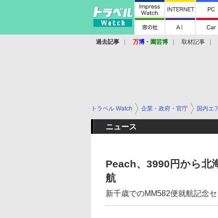
過去記事
万
博
・
園芸博
取材記事
トラベル Watch
企業・政府・官庁
国内エ
ニュース
Peach、3990円か
航
新千歳でのMM582便就航記念