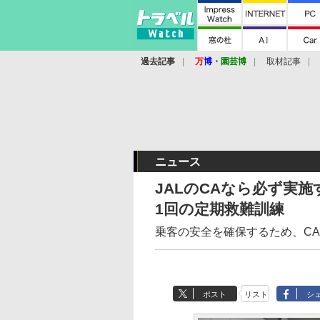
過去記事
万
博
・
園芸博
取材記事
ニュース
JALのCAなら必ず実
1回の定期救難訓練
乗客の安全を確保するため、C
ポスト
リスト
シ