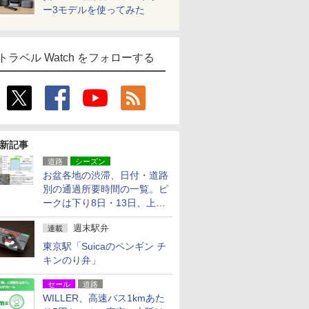
ー3モデルを使ってみた
トラベル Watch をフォローする
新記事
道路
シーズン
お盆各地の渋滞、日付・道路
別の通過所要時間の一覧。ピ
ークは下り8日・13日、上り
14日・15日
週末駅弁
連載
東京駅「Suicaのペンギン チ
キンのり弁」
セール
道路
WILLER、高速バス1kmあた