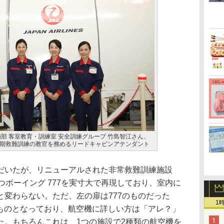
部 客室教育・訓練室 安全訓練グループ 竹島智江さん、
期救難訓練の教官を務めるリードキャビンアテンダント
いたが、リニューアルされた非常救難訓練施設
つボーイング 777を実寸大で再現しており、室内に
と変わらない。ただ、左の扉は777のものだった
1
のものとなっており、航空機に詳しい方は「アレ？」
た。もちろんこれは、1つの施設で2種類の航空機を