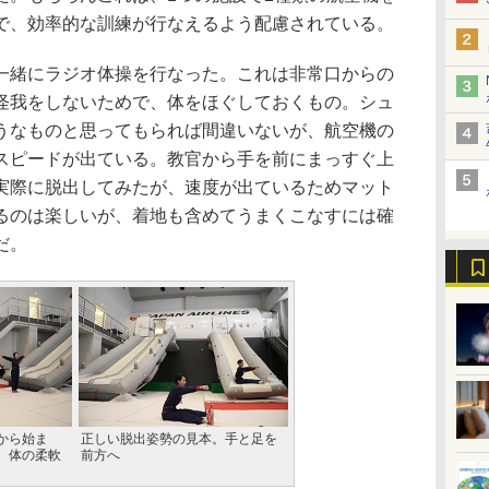
で、効率的な訓練が行なえるよう配慮されている。
緒にラジオ体操を行なった。これは非常口からの
怪我をしないためで、体をほぐしておくもの。シュ
うなものと思ってもられば間違いないが、航空機の
スピードが出ている。教官から手を前にまっすぐ上
実際に脱出してみたが、速度が出ているためマット
るのは楽しいが、着地も含めてうまくこなすには確
だ。
から始ま
正しい脱出姿勢の見本。手と足を
、体の柔軟
前方へ