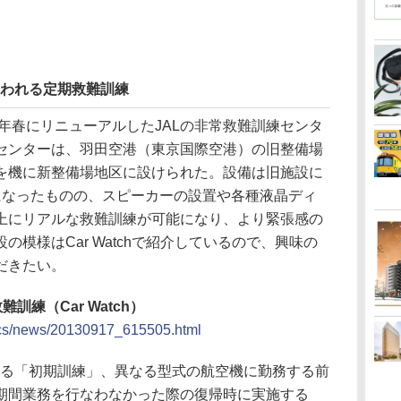
なわれる定期救難訓練
年春にリニューアルしたJALの非常救難訓練センタ
センターは、羽田空港（東京国際空港）の旧整備場
を機に新整備場地区に設けられた。設備は旧施設に
になったものの、スピーカーの設置や各種液晶ディ
上にリアルな救難訓練が可能になり、より緊張感の
模様はCar Watchで紹介しているので、興味の
だきたい。
訓練（Car Watch）
/docs/news/20130917_615505.html
る「初期訓練」、異なる型式の航空機に勤務する前
期間業務を行なわなかった際の復帰時に実施する