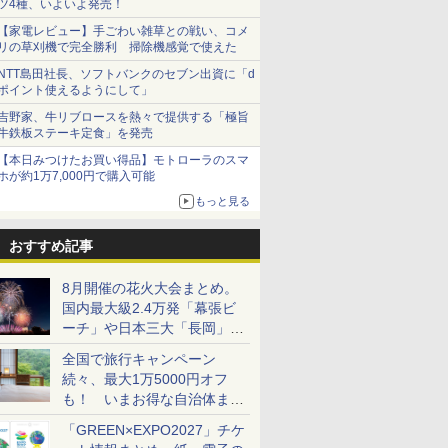
ツ4種、いよいよ発売！
【家電レビュー】手ごわい雑草との戦い、コメ
リの草刈機で完全勝利 掃除機感覚で使えた
NTT島田社長、ソフトバンクのセブン出資に「d
ポイント使えるようにして」
吉野家、牛リブロースを熱々で提供する「極旨
牛鉄板ステーキ定食」を発売
【本日みつけたお買い得品】モトローラのスマ
ホが約1万7,000円で購入可能
もっと見る
おすすめ記事
8月開催の花火大会まとめ。
国内最大級2.4万発「幕張ビ
ーチ」や日本三大「長岡」な
ど大型イベント目白押し！
全国で旅行キャンペーン
続々、最大1万5000円オフ
も！ いまお得な自治体まと
め
「GREEN×EXPO2027」チケ