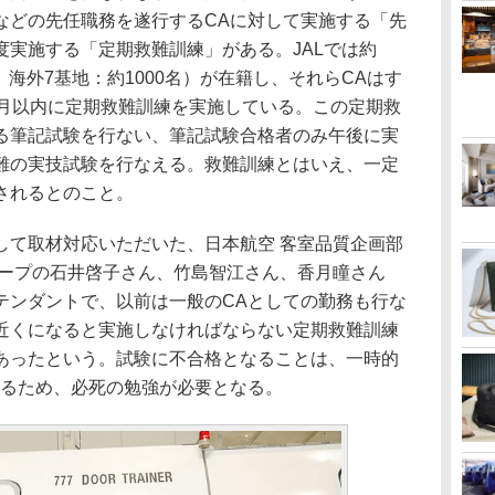
などの先任職務を遂行するCAに対して実施する「先
度実施する「定期救難訓練」がある。JALでは約
名、海外7基地：約1000名）が在籍し、それらCAはす
カ月以内に定期救難訓練を実施している。この定期救
る筆記試験を行ない、筆記試験合格者のみ午後に実
難の実技試験を行なえる。救難訓練とはいえ、一定
されるとのこと。
て取材対応いただいた、日本航空 客室品質企画部
ループの石井啓子さん、竹島智江さん、香月瞳さん
テンダントで、以前は一般のCAとしての勤務も行な
近くになると実施しなければならない定期救難訓練
あったという。試験に不合格となることは、一時的
なるため、必死の勉強が必要となる。