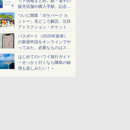
ット情報まとめ。紙・電子の
販売店舗や購入手順、記念チ
ケットも解説
ついに開業「ポケパーク カ
ントー」見どころ解説。注目
アトラクション・チケット手
配・来場前に必要な準備は？
パスポート（2025年旅券）
の新規申請をオンラインでや
ってみた。必要なものはスマ
ホとマイナカードのみ
はじめてのハワイ旅行ガイド
～せっかく行くなら隣島の秘
境も楽しみたい！～