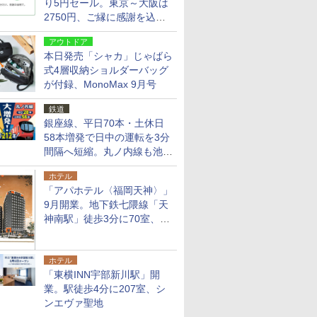
り5円セール。東京～大阪は
2750円、ご縁に感謝を込め
た20周年記念キャンペーン
アウトドア
本日発売「シャカ」じゃばら
式4層収納ショルダーバッグ
が付録、MonoMax 9月号
鉄道
銀座線、平日70本・土休日
58本増発で日中の運転を3分
間隔へ短縮。丸ノ内線も池袋
～中野坂上を4分間隔に
ホテル
「アパホテル〈福岡天神〉」
9月開業。地下鉄七隈線「天
神南駅」徒歩3分に70室、エ
リア初の直営店
ホテル
「東横INN宇部新川駅」開
業。駅徒歩4分に207室、シ
ンエヴァ聖地