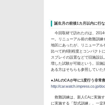
誕生月の前後1カ月以内に行
今回取材で訪れたのは、2014
ー。リニューアル前の救難訓練
地区にあったが、リニューアル
比べて約6割程度とコンパクト
スプレイの設置などで旧施設以
増した試験が可能という。旧施設の
ある方はそちらも参照していた
JALのCAが年に1度行う非常救難
http://car.watch.impress.co.jp
救難訓練は、新人CAに実施す
に実施する「型式訓練」、一定