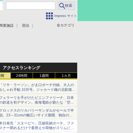
Impress サイト
全カテゴリ
商業施設
宿泊
アクセスランキング
時間
24時間
1週間
1カ月
「リサ・ラーソン」がま口ポーチ付録、大人の
おしゃれ手帖 10月号。ジャカード織の北欧猫デ
ザイン
フェラーリを手がけたピニンファリーナ、日本
の鉄道を初デザイン。南海電鉄が新たな「空港
特急」をなにわ筋線へ導入
クロックスのリカバリーサンダルがセールで半
額。23～31cmの幅広いサイズ展開、独自のク
ッション素材を採用
本日発売「スヌーピー」圧縮収納ポーチ。ファ
スナー閉めるだけで着替えや荷物がスリムにま
とまる