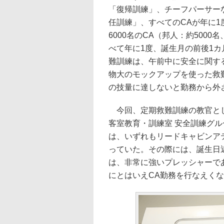
「復帰訓練」、チーフパーサー
任訓練」、すべてのCAが年に1
6000名のCA（邦人：約5000
べて年に1度、誕生月の前後1
難訓練は、午前中に安全に関す
物大のモックアップを使った救
の技量に達しないと勤務から外
今回、定期救難訓練の教官とし
客室教育・訓練室 安全訓練グ
は、いずれもリードキャビンア
っていた。その際には、誕生日
は、非常に強いプレッシャーで
にとはいえCA勤務を行なえく