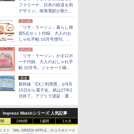
ファリーナ、日本の鉄道を初
デザイン。南海電鉄が新たな
「空港特急」をなにわ筋線へ
グッズ
導入
「リサ・ラーソン」暮らし雑
貨5点セット付録、大人のお
しゃれ手帖 10月号増刊。
USBケーブルや缶ケースなど
グッズ
「リサ・ラーソン」がま口ポ
ーチ付録、大人のおしゃれ手
帖 10月号。ジャカード織の
北欧猫デザイン
鉄道
新幹線「EXご利用票」が9月
15日から電子化、紙は27年2
月終了。アプリで遅延・運休
も確認可能に
Impress Watchシリーズ 人気記事
時間
24時間
1週間
1カ月
ミスド「Mrs. GREEN APPLE」のコラボドーナ