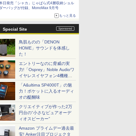
本日発売「シャカ」じゃばら式4層収納ショル
ダーバッグが付録、MonoMax 9月号
もっと見る
Special Site
鳥肌ものの「DENON
HOME」サウンドを体感し
た！
エントリーなのに脅威の実
力!「Osprey」Noble Audioワ
イヤレスイヤフォン4機種を
一気に聴く
「A&ultima SP4000T」の魅
力！ポケットに入るオーディ
オの醍醐味
クリエイティブが作った2万
円台の“小さなピュアオーデ
ィオスピーカー”
Amazon プライムデー過去最
安! Anker注目プロジェクタ