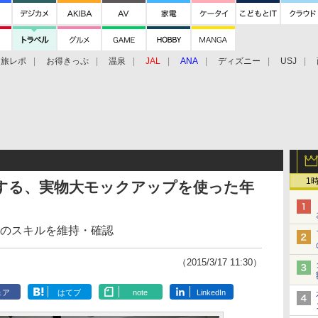
旅レポ
お得きっぷ
温泉
JAL
ANA
ディズニー
USJ
1
施する、実物大モックアップを使った年
Aのスキルを維持・確認
（2015/3/17 11:30）
ェア
はてブ
note
LinkedIn