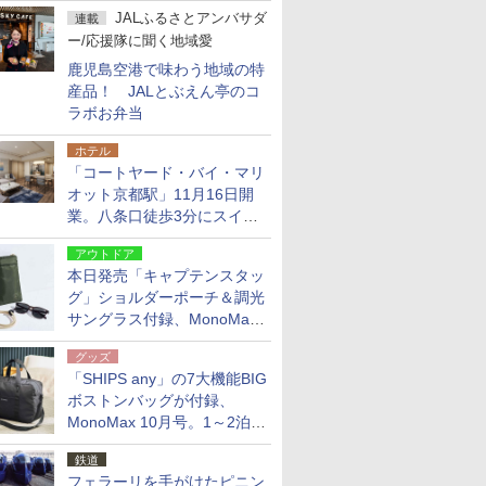
JALふるさとアンバサダ
連載
ー/応援隊に聞く地域愛
鹿児島空港で味わう地域の特
産品！ JALとぶえん亭のコ
ラボお弁当
ホテル
「コートヤード・バイ・マリ
オット京都駅」11月16日開
業。八条口徒歩3分にスイー
ト含む全270室、ダイニング
アウトドア
も併設
本日発売「キャプテンスタッ
グ」ショルダーポーチ＆調光
サングラス付録、MonoMax
9月号増刊
グッズ
「SHIPS any」の7大機能BIG
ボストンバッグが付録、
MonoMax 10月号。1～2泊の
荷物、キャリーオンも可能
鉄道
フェラーリを手がけたピニン