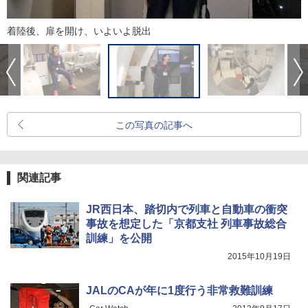
着陸後、扉を開け、いよいよ脱出
この写真の記事へ
関連記事
JR西日本、踏切内で列車と自動車の衝突
事故を想定した「京都支社 列車事故総合
訓練」を公開
2015年10月19日
JALのCAが年に1度行う非常救難訓練