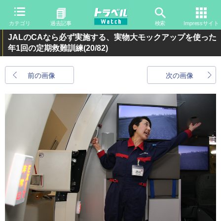
カテゴリ
過去記事
検索
Impressサイト
JALのCAなら必ず実施する、実物大モックアップを使った
年1回の定期救難訓練
(20/82)
前の画像
次の画像