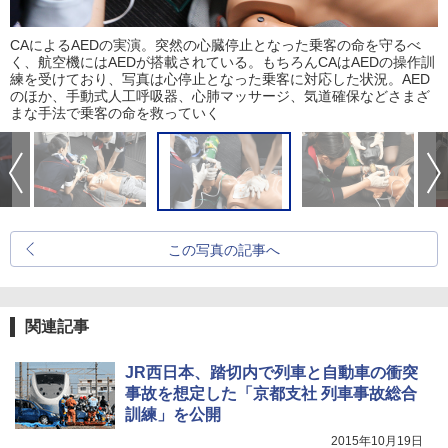
CAによるAEDの実演。突然の心臓停止となった乗客の命を守るべ
く、航空機にはAEDが搭載されている。もちろんCAはAEDの操作訓
練を受けており、写真は心停止となった乗客に対応した状況。AED
のほか、手動式人工呼吸器、心肺マッサージ、気道確保などさまざ
まな手法で乗客の命を救っていく
この写真の記事へ
関連記事
JR西日本、踏切内で列車と自動車の衝突
事故を想定した「京都支社 列車事故総合
訓練」を公開
2015年10月19日