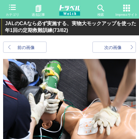
カテゴリ
過去記事
検索
Impressサイト
JALのCAなら必ず実施する、実物大モックアップを使った
年1回の定期救難訓練
(73/82)
前の画像
次の画像