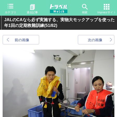
カテゴリ
過去記事
検索
Impressサイト
JALのCAなら必ず実施する、実物大モックアップを使った
年1回の定期救難訓練
(51/82)
前の画像
次の画像