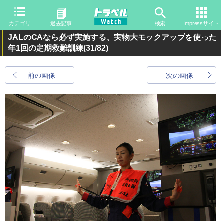
カテゴリ
過去記事
検索
Impressサイト
JALのCAなら必ず実施する、実物大モックアップを使った
年1回の定期救難訓練
(31/82)
前の画像
次の画像