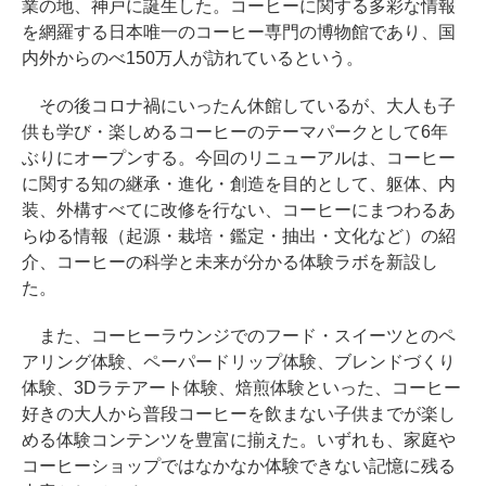
業の地、神戸に誕生した。コーヒーに関する多彩な情報
を網羅する日本唯一のコーヒー専門の博物館であり、国
内外からのべ150万人が訪れているという。
その後コロナ禍にいったん休館しているが、大人も子
供も学び・楽しめるコーヒーのテーマパークとして6年
ぶりにオープンする。今回のリニューアルは、コーヒー
に関する知の継承・進化・創造を目的として、躯体、内
装、外構すべてに改修を行ない、コーヒーにまつわるあ
らゆる情報（起源・栽培・鑑定・抽出・文化など）の紹
介、コーヒーの科学と未来が分かる体験ラボを新設し
た。
また、コーヒーラウンジでのフード・スイーツとのペ
アリング体験、ペーパードリップ体験、ブレンドづくり
体験、3Dラテアート体験、焙煎体験といった、コーヒー
好きの大人から普段コーヒーを飲まない子供までが楽し
める体験コンテンツを豊富に揃えた。いずれも、家庭や
コーヒーショップではなかなか体験できない記憶に残る