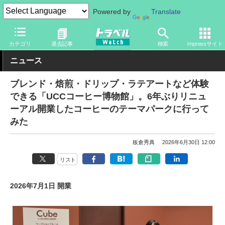
Powered by
Translate
トラベル Watch
地域
国内旅行
兵庫
カテゴリ
過去記事
検索
Impressサイト
ニュース
ブレンド・焙煎・ドリップ・ラテアートなど体験
できる「UCCコーヒー博物館」。6年ぶりリニュ
ーアル開業したコーヒーのテーマパークに行って
みた
板倉秀典
2026年6月30日 12:00
リスト
2026年7月1日 開業