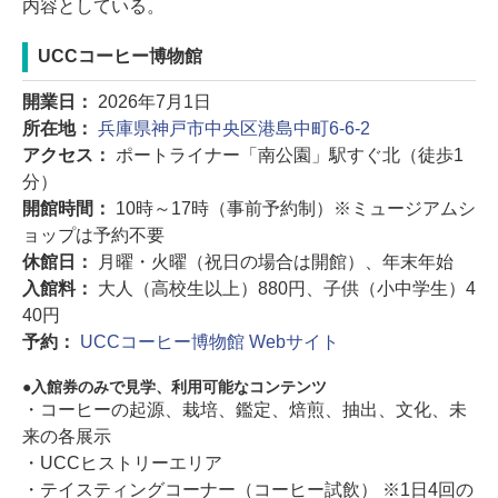
内容としている。
UCCコーヒー博物館
開業日：
2026年7月1日
所在地：
兵庫県神戸市中央区港島中町6-6-2
アクセス：
ポートライナー「南公園」駅すぐ北（徒歩1
分）
開館時間：
10時～17時（事前予約制）※ミュージアムシ
ョップは予約不要
休館日：
月曜・火曜（祝日の場合は開館）、年末年始
入館料：
大人（高校生以上）880円、子供（小中学生）4
40円
予約：
UCCコーヒー博物館 Webサイト
入館券のみで見学、利用可能なコンテンツ
・コーヒーの起源、栽培、鑑定、焙煎、抽出、文化、未
来の各展示
・UCCヒストリーエリア
・テイスティングコーナー（コーヒー試飲） ※1日4回の