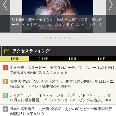
8月開催の花火大会まとめ。国内最大級2.4万発「幕張ビ
ーチ」や日本三大「長岡」など大型イベント目白押し！
●
●
●
●
●
●
アクセスランキング
1時間
24時間
1週間
1カ月
本日発売「スヌーピー」圧縮収納ポーチ。ファスナー閉めるだけ
で着替えや荷物がスリムにまとまる
名神 大津SA「びわ湖大花火大会」開催に伴い閉鎖。明日15～21
時は店舗・トイレ・駐車場の利用不可
ディズニーシー「インディ・ジョーンズ・アドベンチャー」が
11月末に運営再開。プロジェクションマッピングを追加、DPA
は1500円
熊本の高速道路、九州道 松橋IC～えびのICなどの一般車両通行
再開は8月後半見込み