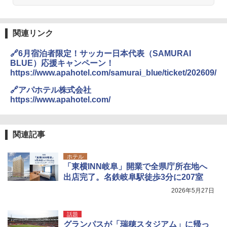
A26 地球の歩き方 チェコ ポーランド スロヴ
熊撃退スプレー 熊よけスプレー 熊スプレー
￥4,980
ァキア 2026～2027 地球の歩き方A ヨーロッ
【日本企業販売】超強力クマ対策スプレー 30
パ
0ml（連続噴射30秒）110ml（連続噴射15
秒）射程5～10m 安全ロック搭載 携帯収納袋
関連リンク
￥2,277
ENDLESS BASE 《めざましテレビで紹介》
付き ヒグマ・イノシシ対策 自治体・教育機
テント ワンタッチ RENEW 幅200 2-3人用 43
関の購入実績 登山・キャンプ・アウトドア・
🔗6月宿泊者限定！サッカー日本代表（SAMURAI
500002(88859)
防災用品 長期保存可能 緊急時用 日本国内発
BLUE）応援キャンペーン！
送
地球の歩き方 スター・ウォーズ
https://www.apahotel.com/samurai_blue/ticket/202609/
￥5,499
￥3,680
￥2,695
🔗アパホテル株式会社
https://www.apahotel.com/
[キャンパーズコレクション 山善] 傘みたいに
広げるだけ パッとサッとテント ブラックコ
DEWEL パラソル 大型 ビーチ アウトドアパ
ーティング フルクローズ メッシュ 3-4人用
ラソル ガーデン サイトシート付 折りたたみ
簡単設置 ポップアップテント エクルベージ
防水 UVカット 4段階高さ調整 軽量 収納袋付
新しい日本地理 地図・統計・移動から読み
関連記事
ュ(BC仕様) PATC-150B(EB)
き
解く (講談社現代新書)
ホテル
￥8,991
￥6,459
￥1,540
「東横INN岐阜」開業で全県庁所在地へ
出店完了。名鉄岐阜駅徒歩3分に207室
Coleman(コールマン) ツーリングドーム/LD
ポインターライト 強力 小型 緑色/赤色/青紫色
2026年5月27日
X 2人用 3人用 キャンプ アウトドア フェス
USB充電式 高精度 超長距離照射 長時間使用
収納 コンパクト 簡単設営 カンガルーテント
可能 安全ロック付き 高安全性 金属製耐久 コ
ソロキャンプ ソロテント
ンパクト多機能設計 持ち運び便利 アウトド
話題
ア/オフィス/教育現場/展示会用 緑
グランパスが「瑞穂スタジアム」に帰っ