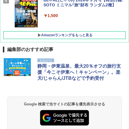
BE-PAL(ビ-パル) 2026年 9 月号【特別付録:
SOTO ミニマル"旅"財布 ランダム2種】
￥1,500
Amazonランキングをもっと見る
編集部のおすすめ記事
D40 地球の歩き方 チェンマイ タイ北部の魅
[キャンパーズコレクション 山善] ポップアッ
BUNDOK(バンドック)ソロ ドーム 1 EX BDK
お出かけ
力的な町 2026～2027 地球の歩き方D アジア
プテント 傘みたいに広げて畳める パッとサ
-08EX カーキ ソロキャンプ ポリエステル フ
静岡・伊東温泉、最大20％オフの旅行支
ッとサンシェード キューブ フルクローズ メ
レーム テント
援「今こそ伊東へ！キャンペーン」。楽
ッシュ 簡単設置 ワンタッチテント キャンプ
￥2,079
天/じゃらん/JTBなどで予約受付
&ハイキング カーキ PATC-150(KH)
￥14,800
￥6,832
A09 地球の歩き方 イタリア 2026～2027 地
GRANDOOR ステンレス保冷剤 2個セット 2
球の歩き方A ヨーロッパ
026リニューアル 急速冷凍 空間倍増 衛生的
Google 検索で当サイトの記事を優先表示させる
PYKES PEAK (パイクスピーク) 着替えテン
コンパクト 保冷力長持ち
ト プライバシー テント 【中が透けない】 1
￥2,479
人用 折りたたみ 防災グッズ 災害用トイレ ビ
￥2,980
ーチ ピクニック ポップアップテント 携帯 簡
易 トイレテント (ブラック)