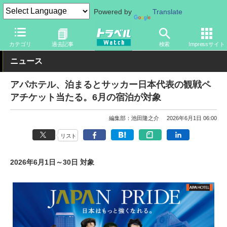
Powered by
Translate
トラベル Watch
旅の情報
ホテル・旅館
宿泊
カテゴリ
過去記事
検索
Impressサイト
ニュース
アパホテル、泊まるとサッカー日本代表の観戦ペ
アチケット当たる。6月の宿泊が対象
編集部：池田隆之介
2026年6月1日 06:00
リスト
2026年6月1日～30日 対象