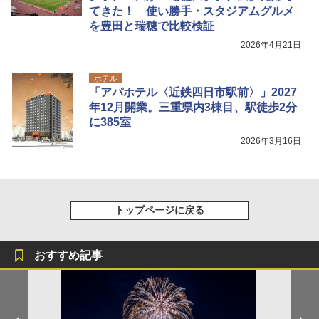
￥20,718
てきた！ 使い勝手・スタジアムグルメ
￥1,180
を豊田と瑞穂で比較検証
2026年4月21日
ホテル
「アパホテル〈近鉄四日市駅前〉」2027
年12月開業。三重県内3棟目、駅徒歩2分
に385室
2026年3月16日
トップページに戻る
おすすめ記事