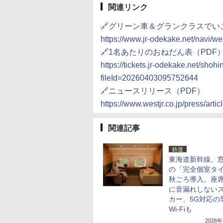
関連リンク
🔗グリーン車＆グランクラスでい
https://www.jr-odekake.net/navi/we
🔗1名あたりのおねだん表（PDF
https://tickets.jr-odekake.net/sh
fileId=20260403095752644
🔗ニュースリリース（PDF）
https://www.westjr.co.jp/press/a
関連記事
鉄道
東海道新幹線、窓
の「完全個室タ
秋ごろ導入。座
に音漏れしない
カー、5G対応の
Wi-Fiも
2026