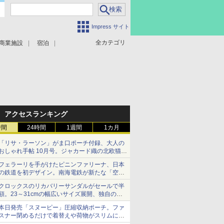
Impress サイト
全カテゴリ
商業施設
宿泊
アクセスランキング
時間
24時間
1週間
1カ月
「リサ・ラーソン」がま口ポーチ付録、大人の
おしゃれ手帖 10月号。ジャカード織の北欧猫デ
ザイン
フェラーリを手がけたピニンファリーナ、日本
の鉄道を初デザイン。南海電鉄が新たな「空港
特急」をなにわ筋線へ導入
クロックスのリカバリーサンダルがセールで半
額。23～31cmの幅広いサイズ展開、独自のク
ッション素材を採用
本日発売「スヌーピー」圧縮収納ポーチ。ファ
スナー閉めるだけで着替えや荷物がスリムにま
とまる