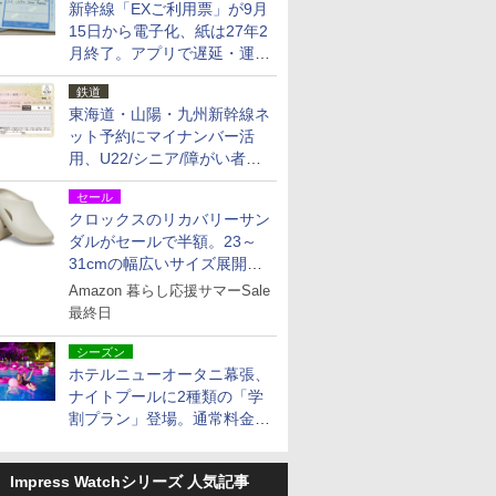
新幹線「EXご利用票」が9月
15日から電子化、紙は27年2
月終了。アプリで遅延・運休
も確認可能に
鉄道
東海道・山陽・九州新幹線ネ
ット予約にマイナンバー活
用、U22/シニア/障がい者割
を9月15日から発売
セール
クロックスのリカバリーサン
ダルがセールで半額。23～
31cmの幅広いサイズ展開、
独自のクッション素材を採用
Amazon 暮らし応援サマーSale
最終日
シーズン
ホテルニューオータニ幕張、
ナイトプールに2種類の「学
割プラン」登場。通常料金の
およそ半額でお得に夜活
Impress Watchシリーズ 人気記事