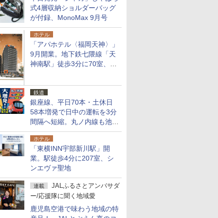
式4層収納ショルダーバッグ
が付録、MonoMax 9月号
ホテル
「アパホテル〈福岡天神〉」
9月開業。地下鉄七隈線「天
神南駅」徒歩3分に70室、エ
リア初の直営店
鉄道
銀座線、平日70本・土休日
58本増発で日中の運転を3分
間隔へ短縮。丸ノ内線も池袋
～中野坂上を4分間隔に
ホテル
「東横INN宇部新川駅」開
業。駅徒歩4分に207室、シ
ンエヴァ聖地
JALふるさとアンバサダ
連載
ー/応援隊に聞く地域愛
鹿児島空港で味わう地域の特