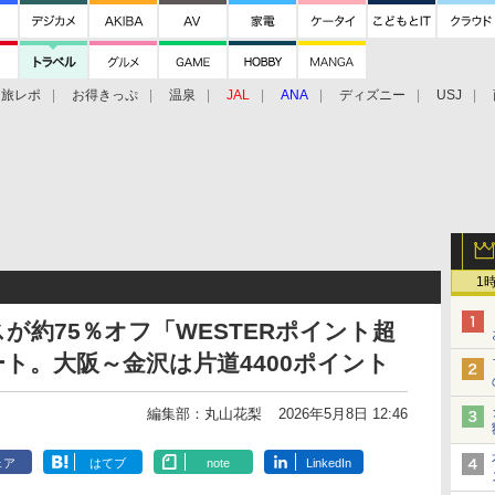
旅レポ
お得きっぷ
温泉
JAL
ANA
ディズニー
USJ
1
が約75％オフ「WESTERポイント超
ト。大阪～金沢は片道4400ポイント
編集部：丸山花梨
2026年5月8日 12:46
ェア
はてブ
note
LinkedIn