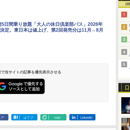
1
続5日間乗り放題「大人の休日倶楽部パス」2026年
決定。東日本は値上げ、第2回発売分は11月→8月
北陸 福井 あわら
品川プリンスホテ
舞浜ビューホテル
箱根湯本温泉 ホテ
ホテルトラスティ東
オリエンタルホテル
下呂温泉 水明館
住友不動産ホテル ヴ
東京ベイ舞浜ホテル
温泉 清風荘（北陸
ル イーストタワー
ｂｙ ＨＵＬＩＣ
ル おかだ
京ベイサイド
東京ベイ
ィラフォンテーヌグラ
ファーストリゾート
8,250円～
最大級の庭園露天風
（旧：東京ベイ舞浜
ンド東京有明
9,958円～
11,200円～
5,450円～
5,200円～
4,290円～
呂の宿 清風荘）
ホテル）
19,541円～
5,758円～
6,070円～
 検索で当サイトの記事を優先表示させる
ェア
はてブ
note
LinkedIn