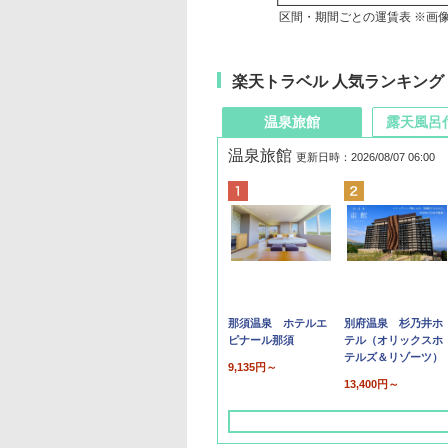
区間・期間ごとの運賃表 ※画
楽天トラベル 人気ランキング
温泉旅館
露天風呂
温泉旅館
更新日時：2026/08/07 06:00
那須温泉 ホテルエ
別府温泉 杉乃井ホ
ピナール那須
テル（オリックスホ
テルズ＆リゾーツ）
9,135円～
13,400円～