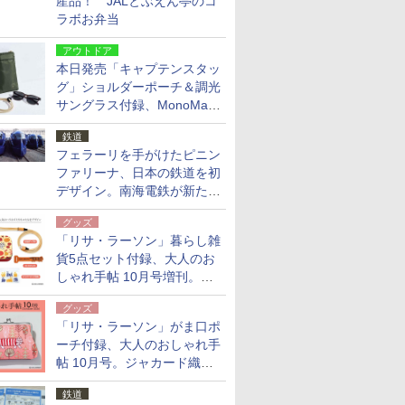
産品！ JALとぶえん亭のコ
ラボお弁当
アウトドア
本日発売「キャプテンスタッ
グ」ショルダーポーチ＆調光
サングラス付録、MonoMax
9月号増刊
鉄道
フェラーリを手がけたピニン
ファリーナ、日本の鉄道を初
デザイン。南海電鉄が新たな
「空港特急」をなにわ筋線へ
グッズ
導入
「リサ・ラーソン」暮らし雑
貨5点セット付録、大人のお
しゃれ手帖 10月号増刊。
USBケーブルや缶ケースなど
グッズ
「リサ・ラーソン」がま口ポ
ーチ付録、大人のおしゃれ手
帖 10月号。ジャカード織の
北欧猫デザイン
鉄道