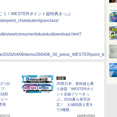
こう！WESTERポイント超特典きっぷ
sterpoint_chotokuten/granclass/
）
ohindb/view/consumer/tokutoku/download.html?
rticle/2026/04/06/items/260406_00_press_WESTERpoint_tetudori
鉄道
2つ分
JR西日本、新幹線も乗
イプ」
り放題「WESTERポイ
席頭部
ント全線フリーきっ
スピー
ぷ」2026夏も発売決
専用
定！ お値段据え置き
で2種類
年3月27日
2026年4月6日