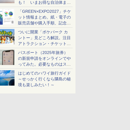
も！ いまお得な自治体まと
め
「GREEN×EXPO2027」チケ
ット情報まとめ。紙・電子の
販売店舗や購入手順、記念チ
ケットも解説
ついに開業「ポケパーク カ
ントー」見どころ解説。注目
アトラクション・チケット手
配・来場前に必要な準備は？
パスポート（2025年旅券）
の新規申請をオンラインでや
you.pdf
ってみた。必要なものはスマ
ホとマイナカードのみ
はじめてのハワイ旅行ガイド
～せっかく行くなら隣島の秘
境も楽しみたい！～