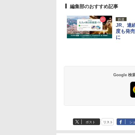
編集部のおすすめ記事
鉄道
JR、連
度も発売
に
草津温泉 ホテル櫻
品川プリンスホテル
グランドニッコー東
海のサウナ＆スパ
東京ドームホテル
シェラトン・グラン
井
京ベイ 舞浜
オールインクルーシ
デ・トーキョーベ
7,037円～
7,980円～
ブ 島原温泉ホテル
イ・ホテル
14,300円～
6,800円～
南風楼
10,450円～
7,950円～
Google
ポスト
リスト
シ