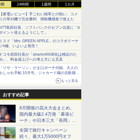
時間
24時間
1週間
1カ月
【家電レビュー】手ごわい雑草との戦い、コメ
リの草刈機で完全勝利 掃除機感覚で使えた
NTT島田社長、ソフトバンクのセブン出資に「d
ポイント使えるようにして」
ミスド「Mrs. GREEN APPLE」のコラボドーナ
ツ4種、いよいよ発売！
ドコモ前田社長が「ahamo40GB化は検証のた
め」、料金値上げへの考え方にも言及
「リサ・ラーソン」がま口ポーチ付録、大人の
おしゃれ手帖 10月号。ジャカード織の北欧猫デ
ザイン
もっと見る
おすすめ記事
8月開催の花火大会まとめ。
国内最大級2.4万発「幕張ビ
ーチ」や日本三大「長岡」な
ど大型イベント目白押し！
全国で旅行キャンペーン
続々、最大1万5000円オフ