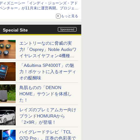
ディズニーシー「インディ・ジョーンズ・アド
ベンチャー」が11月末に運営再開。プロジェク
ションマッピングを追加、DPAは1500円
もっと見る
Special Site
エントリーなのに脅威の実
力!「Osprey」Noble Audioワ
イヤレスイヤフォン4機種を
一気に聴く
「A&ultima SP4000T」の魅
力！ポケットに入るオーディ
オの醍醐味
鳥肌ものの「DENON
HOME」サウンドを体感し
た！
レイズのプレミアムカー向け
ブランドHOMURAから
「2×9R」が登場！
ハイグレードテレビ「TCL
Q7D Pro」。圧巻の色彩美で