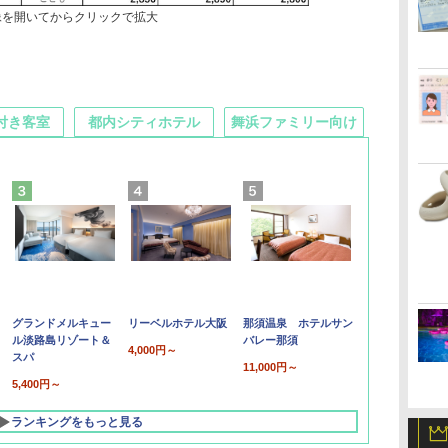
像を開いてからクリックで拡大
付き客室
都内シティホテル
舞浜ファミリー向け
グランドメルキュー
リーベルホテル大阪
那須温泉 ホテルサン
ル淡路島リゾート＆
バレー那須
4,000円～
スパ
11,000円～
5,400円～
ランキングをもっと見る