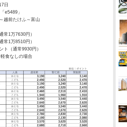
17日
e5489」
～越前たけふ～富山
常1万7630円）
常1万8510円）
ント（通常9930円）
・軽食なしの場合