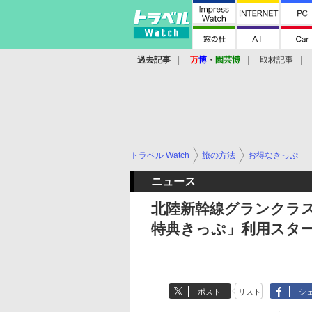
過去記事
万
博
・
園芸博
取材記事
トラベル Watch
旅の方法
お得なきっぷ
ニュース
北陸新幹線グランクラス
特典きっぷ」利用スター
ポスト
リスト
シ