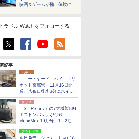
映画＆ゲームが極上体験に
トラベル Watch をフォローする
新記事
ホテル
「コートヤード・バイ・マリ
オット京都駅」11月16日開
業。八条口徒歩3分にスイー
ト含む全270室、ダイニング
グッズ
も併設
「SHIPS any」の7大機能BIG
ボストンバッグが付録、
MonoMax 10月号。1～2泊の
荷物、キャリーオンも可能
アウトドア
本日発売「シャカ」じゃばら