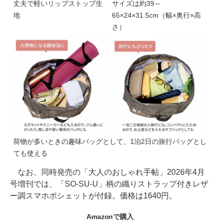
丈夫で軽いリップストップ生
サイズは約39～
地
65×24×31.5cm（幅×奥行×高
さ）
荷物が多いときの趣味バッグとして、1泊2日の旅行バッグとし
ても使える
なお、同時発売の「大人のおしゃれ手帖」2026年4月
号増刊では、「SO-SU-U」柄の織りストラップ付きレザ
ー調スマホポシェットが付録。価格は1640円。
Amazonで購入