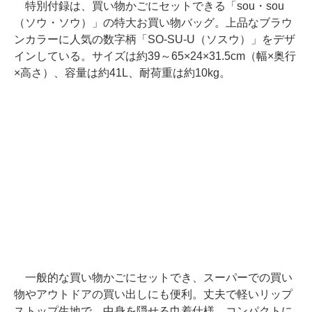
特別付録は、買い物かごにセットできる「sou・sou
（ソウ・ソウ）」の特大お買い物バッグ。上品なブラウ
ンカラーに人気の数字柄「SO-SU-U（ソスウ）」をデザ
インしている。サイズは約39～65×24×31.5cm（幅×奥行
×高さ）、容量は約41L、耐荷重は約10kg。
一般的な買い物かごにセットでき、スーパーでの買い
物やアウトドアの買い出しにも便利。丈夫で軽いリップ
ストップ生地で、中身を隠せる巾着仕様。コンパクトに