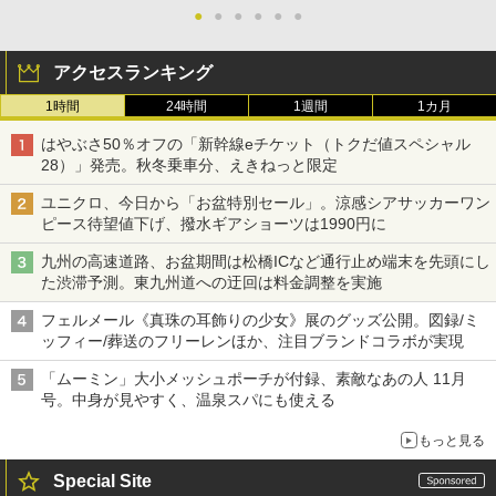
●
●
●
●
●
●
アクセスランキング
1時間
24時間
1週間
1カ月
はやぶさ50％オフの「新幹線eチケット（トクだ値スペシャル
28）」発売。秋冬乗車分、えきねっと限定
ユニクロ、今日から「お盆特別セール」。涼感シアサッカーワン
ピース待望値下げ、撥水ギアショーツは1990円に
九州の高速道路、お盆期間は松橋ICなど通行止め端末を先頭にし
た渋滞予測。東九州道への迂回は料金調整を実施
フェルメール《真珠の耳飾りの少女》展のグッズ公開。図録/ミ
ッフィー/葬送のフリーレンほか、注目ブランドコラボが実現
「ムーミン」大小メッシュポーチが付録、素敵なあの人 11月
号。中身が見やすく、温泉スパにも使える
もっと見る
Special Site