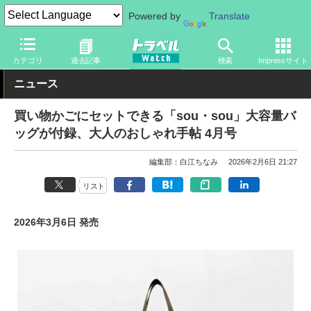
Powered by
Translate
トラベル Watch
旅のアイテム
旅行グッズ
バッグ
カテゴリ
過去記事
検索
Impressサイト
ニュース
買い物かごにセットできる「sou・sou」大容量バ
ッグが付録、大人のおしゃれ手帖 4月号
編集部：白江ちなみ
2026年2月6日 21:27
リスト
2026年3月6日 発売