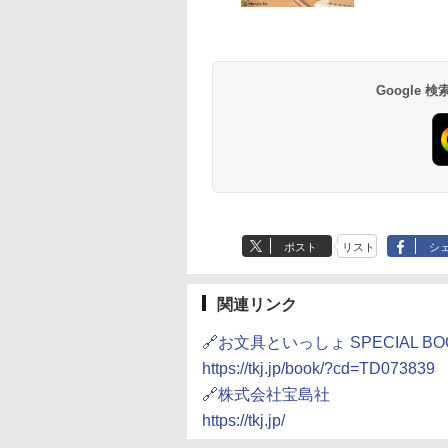
Google
ポスト
リスト
シ
関連リンク
🔗お文具といっしょ SPECIAL BO
https://tkj.jp/book/?cd=TD073839
🔗株式会社宝島社
https://tkj.jp/