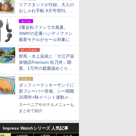
リアスタンドが付録、大人の
おしゃれ手帖 9月号増刊。レ
ザー調で高級感ある2個セッ
セール
ト
2重反転ファンで大風量。
3WAYの定番ハンディファン
最新モデルがセール対象に
行ってみた
群馬・水上温泉に「大江戸温
泉物語Premium 松乃井」開
業。1万坪の庭園湯めぐり＆
豪華バイキングを体験してき
グルメ
た！
ダッフィークッキーサンドに
新フレーバー登場。シー開園
25周年×秋イベント連動メニ
ュー
スーベニアやホテルメニューも
まとめて紹介
Impress Watchシリーズ 人気記事