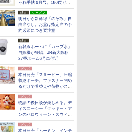
ゃれ手帖 9月号。180度ガバ
ッと開いて大容量
鉄道
シーズン
明日から新幹線「のぞみ」自
由席なし。お盆は指定席の予
約必須につき要注意
鉄道
新幹線ホームに「カップ氷」
自販機が登場。JR新大阪駅
27番ホーム6号車付近
グッズ
本日発売「スヌーピー」圧縮
収納ポーチ。ファスナー閉め
るだけで着替えや荷物がスリ
ムにまとまる
グッズ
物語の後日談が楽しめる。デ
ィズニーシー「クッキー・ア
ンのハロウィーン・スウィー
トサプライズ」限定グッズ公
グッズ
開
本日発売「ムーミン」インテ