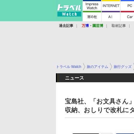
過去記事
万
博
・
園芸博
取材記事
トラベル Watch
旅のアイテム
旅行グッズ
ニュース
宝島社、「お文具さん
収納、おしりで改札に