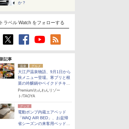
か？
トラベル Watch をフォローする
新記事
温泉
グルメ
大江戸温泉物語、9月1日から
秋メニュー登場。寒ブリと根
菜の吟醸鍋やベイクドチキ
ン、ショコラ＆栗スイーツも
Premium/わんわんリゾー
食べ放題に
ト/TAOYA
グッズ
電動ポンプ内蔵エアベッド
「WAQ AIR BED」、お盆帰
省シーズンの来客用ベッドに