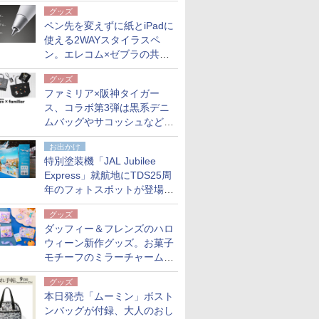
も。使用後は収納バッグでコ
グッズ
ンパクトに保管
ペン先を変えずに紙とiPadに
使える2WAYスタイラスペ
ン。エレコム×ゼブラの共同
開発
グッズ
ファミリア×阪神タイガー
ス、コラボ第3弾は黒系デニ
ムバッグやサコッシュなど6
点。8月21日オンラインスト
お出かけ
アで発売
特別塗装機「JAL Jubilee
Express」就航地にTDS25周
年のフォトスポットが登場。
10月末まで青森空港に
グッズ
ダッフィー＆フレンズのハロ
ウィーン新作グッズ。お菓子
モチーフのミラーチャーム/
デザインポーチほか
グッズ
本日発売「ムーミン」ボスト
ンバッグが付録、大人のおし