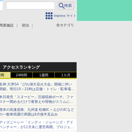
Impress サイト
全カテゴリ
商業施設
宿泊
アクセスランキング
時間
24時間
1週間
1カ月
名神 大津SA「びわ湖大花火大会」開催に伴い
閉鎖。明日15～21時は店舗・トイレ・駐車場の
利用不可
本日発売「スヌーピー」圧縮収納ポーチ。ファ
スナー閉めるだけで着替えや荷物がスリムにま
とまる
熊本の高速道路、九州道 松橋IC～えびのICなど
の一般車両通行再開は8月後半見込み
ディズニーシー「インディ・ジョーンズ・アド
ベンチャー」が11月末に運営再開。プロジェク
ションマッピングを追加、DPAは1500円