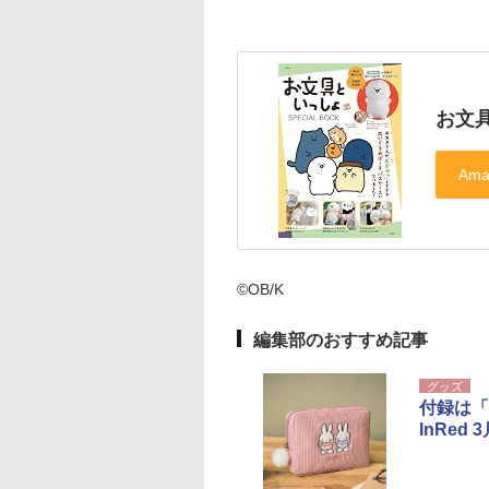
お文具
©OB/K
編集部のおすすめ記事
グッズ
付録は「
InRed