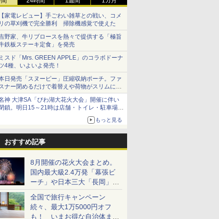
時間
24時間
1週間
1カ月
【家電レビュー】手ごわい雑草との戦い、コメ
リの草刈機で完全勝利 掃除機感覚で使えた
吉野家、牛リブロースを熱々で提供する「極旨
牛鉄板ステーキ定食」を発売
ミスド「Mrs. GREEN APPLE」のコラボドーナ
ツ4種、いよいよ発売！
本日発売「スヌーピー」圧縮収納ポーチ。ファ
スナー閉めるだけで着替えや荷物がスリムにま
とまる
名神 大津SA「びわ湖大花火大会」開催に伴い
閉鎖。明日15～21時は店舗・トイレ・駐車場の
利用不可
もっと見る
おすすめ記事
8月開催の花火大会まとめ。
国内最大級2.4万発「幕張ビ
ーチ」や日本三大「長岡」な
ど大型イベント目白押し！
全国で旅行キャンペーン
続々、最大1万5000円オフ
も！ いまお得な自治体まと