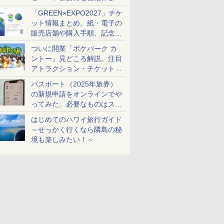
め
「GREEN×EXPO2027」チケ
ット情報まとめ。紙・電子の
販売店舗や購入手順、記念チ
ケットも解説
ついに開業「ポケパーク カ
ントー」見どころ解説。注目
アトラクション・チケット手
配・来場前に必要な準備は？
パスポート（2025年旅券）
の新規申請をオンラインでや
ってみた。必要なものはスマ
ホとマイナカードのみ
はじめてのハワイ旅行ガイド
～せっかく行くなら隣島の秘
境も楽しみたい！～