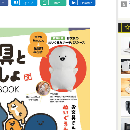
ェア
はてブ
note
LinkedIn