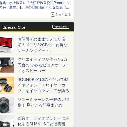
群馬・水上温泉に「大江戸温泉物語Premium 松
乃井」開業。1万坪の庭園湯めぐり＆豪華バイ
キングを体験してきた！
もっと見る
Special Site
お値段そのままでメモリ倍
増！メモリ32GBの「お得な
ゲーミングノート」
クリエイティブが作った2万
円台の“小さなピュアオーデ
ィオスピーカー”
SOUNDPEATSのイヤカフ型
イヤフォン「UU2イヤーカ
フ」をイヤカフマニアが語る
ソニーミラーレス一眼の大特
集！ 見どころ記事まとめ
総合オーディオブランドに進
化するSHANLINGとは何者