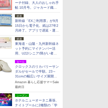
ーチ付録、大人のおしゃれ手
帖 10月号。ジャカード織の
北欧猫デザイン
鉄道
新幹線「EXご利用票」が9月
15日から電子化、紙は27年2
月終了。アプリで遅延・運休
も確認可能に
鉄道
東海道・山陽・九州新幹線ネ
ット予約にマイナンバー活
用、U22/シニア/障がい者割
を9月15日から発売
セール
クロックスのリカバリーサン
ダルがセールで半額。23～
31cmの幅広いサイズ展開、
独自のクッション素材を採用
Amazon 暮らし応援サマーSale
最終日
シーズン
ホテルニューオータニ幕張、
ナイトプールに2種類の「学