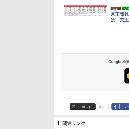
鉄道
シ
京王電鉄
は「京王
草津温泉 ホテル櫻
品川プリンスホテル
グランドニッコー東
海のサウナ＆スパ
東京ドームホテル
シェラトン・グラン
井
京ベイ 舞浜
オールインクルーシ
デ・トーキョーベ
7,037円～
7,980円～
ブ 島原温泉ホテル
イ・ホテル
14,300円～
6,800円～
南風楼
10,450円～
7,950円～
Google
ポスト
リスト
シ
関連リンク