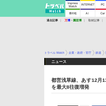
過去記事
万
博
・
園芸博
取材記事
トラベル Watch
企業・政府・官庁
鉄道
ニュース
都営浅草線、あす12月
を最大8往復増発