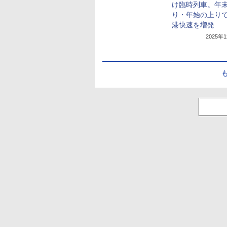
け臨時列車。年
り・年始の上り
港快速を増発
2025年