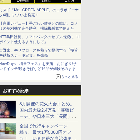
時間
24時間
1週間
1カ月
ミスド「Mrs. GREEN APPLE」のコラボドーナ
ツ4種、いよいよ発売！
【家電レビュー】手ごわい雑草との戦い、コメ
リの草刈機で完全勝利 掃除機感覚で使えた
NTT島田社長、ソフトバンクのセブン出資に「d
ポイント使えるようにして」
吉野家、牛リブロースを熱々で提供する「極旨
牛鉄板ステーキ定食」を発売
NewDays「増量フェス」を実施！おにぎり/サ
ンドイッチ/焼きそばなど16品が値段そのままで
ボリュームアップ
もっと見る
おすすめ記事
8月開催の花火大会まとめ。
国内最大級2.4万発「幕張ビ
ーチ」や日本三大「長岡」な
ど大型イベント目白押し！
全国で旅行キャンペーン
続々、最大1万5000円オフ
も！ いまお得な自治体まと