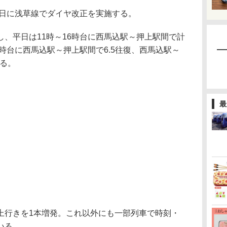
3日に浅草線でダイヤ改正を実施する。
、平日は11時～16時台に西馬込駅～押上駅間で計
8時台に西馬込駅～押上駅間で6.5往復、西馬込駅～
なる。
最
行きを1本増発。これ以外にも一部列車で時刻・
いる。