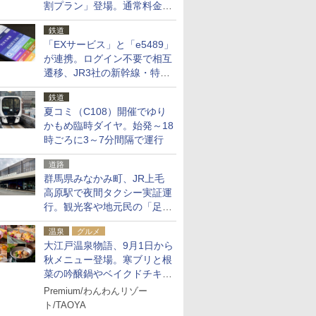
割プラン」登場。通常料金の
およそ半額でお得に夜活
鉄道
「EXサービス」と「e5489」
が連携。ログイン不要で相互
遷移、JR3社の新幹線・特急
予約をアプリで一括確認
鉄道
夏コミ（C108）開催でゆり
かもめ臨時ダイヤ。始発～18
時ごろに3～7分間隔で運行
道路
群馬県みなかみ町、JR上毛
高原駅で夜間タクシー実証運
行。観光客や地元民の「足が
ない」課題解消へ、木金土に
温泉
グルメ
2台体制
大江戸温泉物語、9月1日から
秋メニュー登場。寒ブリと根
菜の吟醸鍋やベイクドチキ
ン、ショコラ＆栗スイーツも
Premium/わんわんリゾー
食べ放題に
ト/TAOYA