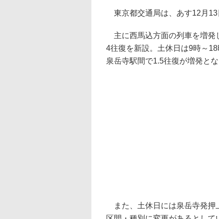
東京都交通局は、あす12月1
主に西馬込方面の列車を増発し
4往復を新設。土休日は9時～1
泉岳寺駅間で1.5往復が増発と
また、土休日には泉岳寺発押上
区間・種別に変更があるとして