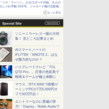
「リサ・ラーソン」がま口ポーチ付録、大人の
おしゃれ手帖 10月号。ジャカード織の北欧猫デ
ザイン
もっと見る
Special Site
ソニーミラーレス一眼の大特
集！ 見どころ記事まとめ
AIスマートノートの
iFLYTEK「AINOTE 2」はな
ぜ魅力的なのか？
ハイグレードテレビ「TCL
Q7D Pro」。圧巻の色彩美で
映画＆ゲームが極上体験に
マウス、RTX 5060 Ti搭載ゲ
ーミングPCが7万5,000円オ
フで30万円台！
エントリーなのに脅威の実
力!「Osprey」Noble Audioワ