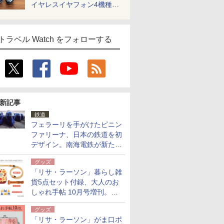
イヤレスイヤフォン4機種を
一気に聴く
トラベル Watch をフォローする
新記事
鉄道
フェラーリを手がけたピニン
ファリーナ、日本の鉄道を初
デザイン。南海電鉄が新たな
「空港特急」をなにわ筋線へ
グッズ
導入
「リサ・ラーソン」暮らし雑
貨5点セット付録、大人のお
しゃれ手帖 10月号増刊。
USBケーブルや缶ケースなど
グッズ
「リサ・ラーソン」がま口ポ