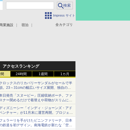
Impress サイト
全カテゴリ
商業施設
宿泊
アクセスランキング
時間
24時間
1週間
1カ月
クロックスのリカバリーサンダルがセールで半
額。23～31cmの幅広いサイズ展開、独自のク
ッション素材を採用
本日発売「スヌーピー」圧縮収納ポーチ。ファ
スナー閉めるだけで着替えや荷物がスリムにま
とまる
ディズニーシー「インディ・ジョーンズ・アド
ベンチャー」が11月末に運営再開。プロジェク
ションマッピングを追加、DPAは1500円
フェラーリを手がけたピニンファリーナ、日本
の鉄道を初デザイン。南海電鉄が新たな「空港
特急」をなにわ筋線へ導入