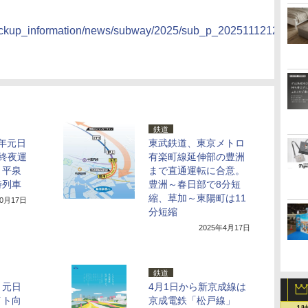
/pickup_information/news/subway/2025/sub_p_2025111212278_h
鉄道
6年元日
東武鉄道、東京メトロ
終夜運
有楽町線延伸部の豊洲
・平泉
まで直通運転に合意。
時列車
豊洲～春日部で8分短
縮、草加～東陽町は11
10月17日
分短縮
2025年4月17日
鉄道
、元日
4月1日から新京成線は
イト向
京成電鉄「松戸線」