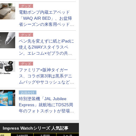
グッズ
電動ポンプ内蔵エアベッド
.html
「WAQ AIR BED」、お盆帰
省シーズンの来客用ベッドに
も。使用後は収納バッグでコ
グッズ
ンパクトに保管
ペン先を変えずに紙とiPadに
使える2WAYスタイラスペ
ン。エレコム×ゼブラの共同
開発
グッズ
ファミリア×阪神タイガー
ス、コラボ第3弾は黒系デニ
ムバッグやサコッシュなど6
点。8月21日オンラインスト
お出かけ
アで発売
特別塗装機「JAL Jubilee
Express」就航地にTDS25周
年のフォトスポットが登場。
10月末まで青森空港に
Impress Watchシリーズ 人気記事