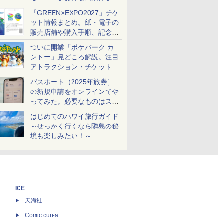
め
「GREEN×EXPO2027」チケ
ット情報まとめ。紙・電子の
販売店舗や購入手順、記念チ
ケットも解説
ついに開業「ポケパーク カ
ントー」見どころ解説。注目
アトラクション・チケット手
配・来場前に必要な準備は？
パスポート（2025年旅券）
の新規申請をオンラインでや
ってみた。必要なものはスマ
ホとマイナカードのみ
はじめてのハワイ旅行ガイド
～せっかく行くなら隣島の秘
境も楽しみたい！～
ICE
天海社
ス
Comic curea