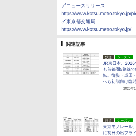
🔗ニュースリリース
https://www.kotsu.metro.tokyo.jp
🔗東京都交通局
https://www.kotsu.metro.tokyo.jp/
関連記事
鉄道
シーズン
JR東日本、202
も首都圏5路線で
転。御嶽・成田
へも初詣向け臨
2025年
鉄道
シーズン
東京モノレール
に初日の出フラ