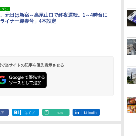
ーズン
、元日は新宿～高尾山口で終夜運転。1～4時台に
ライナー迎春号」4本設定
北陸 福井 あわら
品川プリンスホテ
舞浜ビューホテル
箱根湯本温泉 ホテ
ホテルトラスティ東
オリエンタルホテル
下呂温泉 水明館
住友不動産ホテル ヴ
東京ベイ舞浜ホテル
温泉 清風荘（北陸
ル イーストタワー
ｂｙ ＨＵＬＩＣ
ル おかだ
京ベイサイド
東京ベイ
ィラフォンテーヌグラ
ファーストリゾート
8,250円～
最大級の庭園露天風
（旧：東京ベイ舞浜
ンド東京有明
9,958円～
11,200円～
5,450円～
5,200円～
4,290円～
呂の宿 清風荘）
ホテル）
19,541円～
5,758円～
6,070円～
 検索で当サイトの記事を優先表示させる
ェア
はてブ
note
LinkedIn