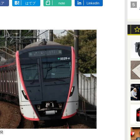
ェア
はてブ
note
LinkedIn
発