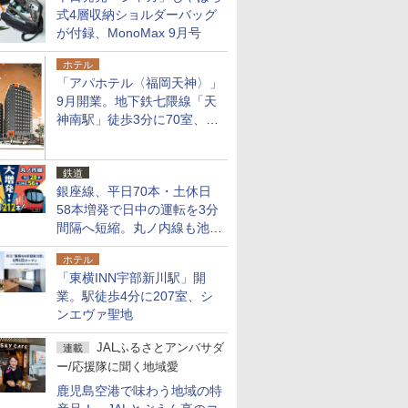
式4層収納ショルダーバッグ
が付録、MonoMax 9月号
ホテル
「アパホテル〈福岡天神〉」
9月開業。地下鉄七隈線「天
神南駅」徒歩3分に70室、エ
リア初の直営店
鉄道
銀座線、平日70本・土休日
58本増発で日中の運転を3分
間隔へ短縮。丸ノ内線も池袋
～中野坂上を4分間隔に
ホテル
「東横INN宇部新川駅」開
業。駅徒歩4分に207室、シ
ンエヴァ聖地
JALふるさとアンバサダ
連載
ー/応援隊に聞く地域愛
鹿児島空港で味わう地域の特