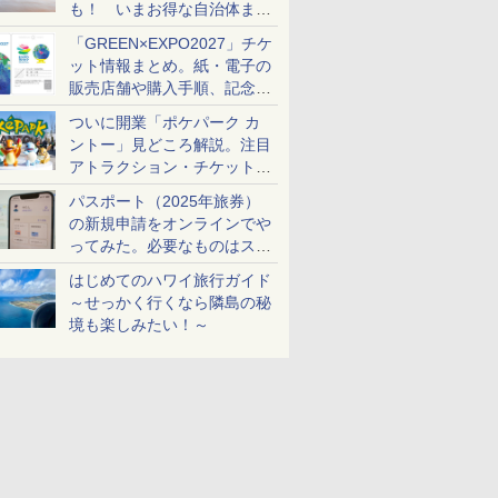
も！ いまお得な自治体まと
め
「GREEN×EXPO2027」チケ
ット情報まとめ。紙・電子の
販売店舗や購入手順、記念チ
ケットも解説
ついに開業「ポケパーク カ
ントー」見どころ解説。注目
アトラクション・チケット手
配・来場前に必要な準備は？
パスポート（2025年旅券）
の新規申請をオンラインでや
ってみた。必要なものはスマ
ホとマイナカードのみ
はじめてのハワイ旅行ガイド
～せっかく行くなら隣島の秘
境も楽しみたい！～