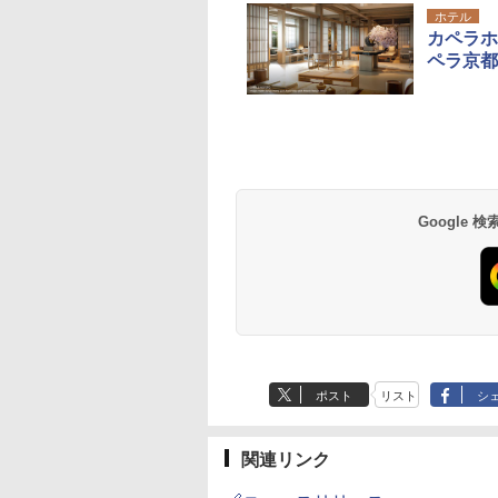
ホテル
カペラホ
ペラ京都
草津温泉 ホテル櫻
品川プリンスホテル
グランドニッコー東
海のサウナ＆スパ
東京ドームホテル
シェラトン・グラン
井
京ベイ 舞浜
オールインクルーシ
デ・トーキョーベ
7,037円～
7,980円～
ブ 島原温泉ホテル
イ・ホテル
14,300円～
6,800円～
南風楼
10,450円～
7,950円～
Google
ポスト
リスト
シ
関連リンク