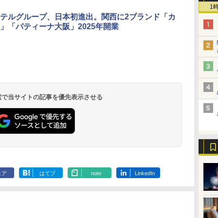
1
テルグループ、日本初進出。関西に2ブランド「カ
」「パティーナ大阪」2025年開業
北陸 福井 あわら
品川プリンスホテ
舞浜ビューホテル
箱根湯本温泉 ホテ
ホテルトラスティ東
オリエンタルホテル
下呂温泉 水明館
住友不動産ホテル ヴ
東京ベイ舞浜ホテル
温泉 清風荘（北陸
ル イーストタワー
ｂｙ ＨＵＬＩＣ
ル おかだ
京ベイサイド
東京ベイ
ィラフォンテーヌグラ
ファーストリゾート
8,250円～
最大級の庭園露天風
（旧：東京ベイ舞浜
ンド東京有明
9,958円～
11,200円～
5,450円～
5,200円～
4,290円～
呂の宿 清風荘）
ホテル）
19,541円～
5,758円～
6,070円～
 検索で当サイトの記事を優先表示させる
ェア
はてブ
note
LinkedIn