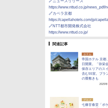
🔗ニュースリリース
https://www.nttud.co.jp/news_pdf
🔗カペラ京都
https://capellahotels.com/jp/capell
🔗NTT都市開発株式会社
https://www.nttud.co.jp/
関連記事
ホテル
帝国ホテル 京都
日開業。「弥栄
保存エリアのス
含む55室。ブラ
の畳敷きも
2025
グルメ
七條甘春堂「ポ