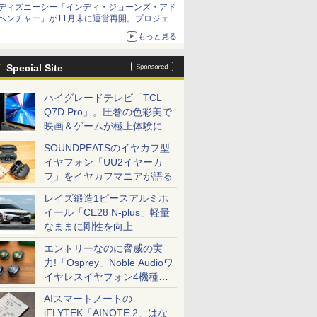
ディズニーシー「インディ・ジョーンズ・アド
ベンチャー」が11月末に運営再開。プロジェク
ションマッピングを追加、DPAは1500円
もっと見る
Special Site
ハイグレードテレビ「TCL
Q7D Pro」。圧巻の色彩美で
映画＆ゲームが極上体験に
SOUNDPEATSのイヤカフ型
イヤフォン「UU2イヤーカ
フ」をイヤカフマニアが語る
レイズ鍛造1ピースアルミホ
イール「CE28 N-plus」軽量
なままに剛性を向上
エントリーなのに脅威の実
力!「Osprey」Noble Audioワ
イヤレスイヤフォン4機種を
一気に聴く
AIスマートノートの
iFLYTEK「AINOTE 2」はな