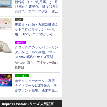
新幹線「EXご利用票」が9月
15日から電子化、紙は27年2
月終了。アプリで遅延・運休
も確認可能に
鉄道
東海道・山陽・九州新幹線ネ
ット予約にマイナンバー活
用、U22/シニア/障がい者割
を9月15日から発売
セール
クロックスのリカバリーサン
ダルがセールで半額。23～
31cmの幅広いサイズ展開、
独自のクッション素材を採用
Amazon 暮らし応援サマーSale
最終日
シーズン
ホテルニューオータニ幕張、
ナイトプールに2種類の「学
割プラン」登場。通常料金の
およそ半額でお得に夜活
Impress Watchシリーズ 人気記事