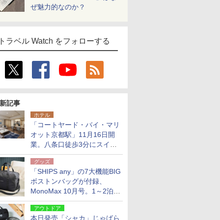
ぜ魅力的なのか？
トラベル Watch をフォローする
新記事
ホテル
「コートヤード・バイ・マリ
オット京都駅」11月16日開
業。八条口徒歩3分にスイー
ト含む全270室、ダイニング
グッズ
も併設
「SHIPS any」の7大機能BIG
ボストンバッグが付録、
MonoMax 10月号。1～2泊の
荷物、キャリーオンも可能
アウトドア
本日発売「シャカ」じゃばら