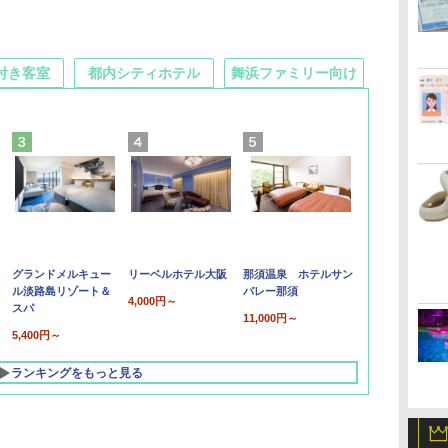
付き客室
都内シティホテル
舞浜ファミリー向け
グランドメルキュー
リーベルホテル大阪
那須温泉 ホテルサン
ル淡路島リゾート＆
バレー那須
4,000円～
スパ
11,000円～
5,400円～
ランキングをもっと見る