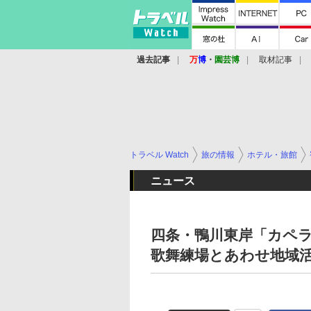
過去記事
万
博
・
園芸博
取材記事
トラベル Watch
旅の情報
ホテル・旅館
ニュース
四条・鴨川東岸「カペラ
歌舞練場とあわせ地域