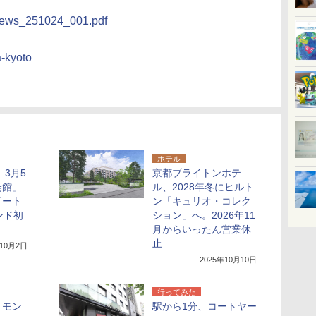
/news_251024_001.pdf
a-kyoto
ホテル
、3月5
京都ブライトンホテ
会館」
ル、2028年冬にヒルト
イート
ン「キュリオ・コレク
ンド初
ション」へ。2026年11
月からいったん営業休
止
年10月2日
2025年10月10日
行ってみた
ケモン
駅から1分、コートヤー