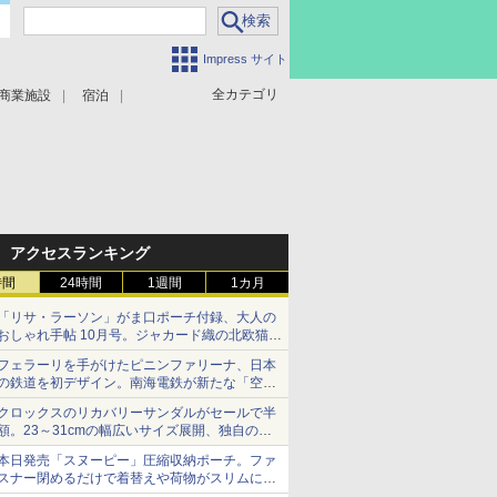
Impress サイト
全カテゴリ
商業施設
宿泊
アクセスランキング
時間
24時間
1週間
1カ月
「リサ・ラーソン」がま口ポーチ付録、大人の
おしゃれ手帖 10月号。ジャカード織の北欧猫デ
ザイン
フェラーリを手がけたピニンファリーナ、日本
の鉄道を初デザイン。南海電鉄が新たな「空港
特急」をなにわ筋線へ導入
クロックスのリカバリーサンダルがセールで半
額。23～31cmの幅広いサイズ展開、独自のク
ッション素材を採用
本日発売「スヌーピー」圧縮収納ポーチ。ファ
スナー閉めるだけで着替えや荷物がスリムにま
とまる