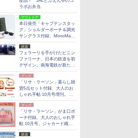
産品！ JALとぶえん亭のコ
ラボお弁当
アウトドア
本日発売「キャプテンスタッ
グ」ショルダーポーチ＆調光
サングラス付録、MonoMax
9月号増刊
鉄道
フェラーリを手がけたピニン
ファリーナ、日本の鉄道を初
デザイン。南海電鉄が新たな
「空港特急」をなにわ筋線へ
グッズ
導入
「リサ・ラーソン」暮らし雑
貨5点セット付録、大人のお
しゃれ手帖 10月号増刊。
USBケーブルや缶ケースなど
グッズ
「リサ・ラーソン」がま口ポ
ーチ付録、大人のおしゃれ手
帖 10月号。ジャカード織の
北欧猫デザイン
鉄道