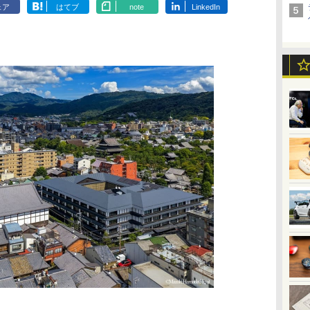
ェア
はてブ
note
LinkedIn