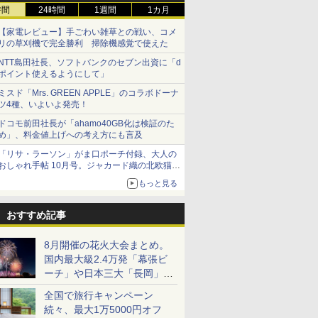
時間
24時間
1週間
1カ月
【家電レビュー】手ごわい雑草との戦い、コメ
リの草刈機で完全勝利 掃除機感覚で使えた
NTT島田社長、ソフトバンクのセブン出資に「d
ポイント使えるようにして」
ミスド「Mrs. GREEN APPLE」のコラボドーナ
ツ4種、いよいよ発売！
ドコモ前田社長が「ahamo40GB化は検証のた
め」、料金値上げへの考え方にも言及
「リサ・ラーソン」がま口ポーチ付録、大人の
おしゃれ手帖 10月号。ジャカード織の北欧猫デ
ザイン
もっと見る
おすすめ記事
8月開催の花火大会まとめ。
国内最大級2.4万発「幕張ビ
ーチ」や日本三大「長岡」な
ど大型イベント目白押し！
全国で旅行キャンペーン
続々、最大1万5000円オフ