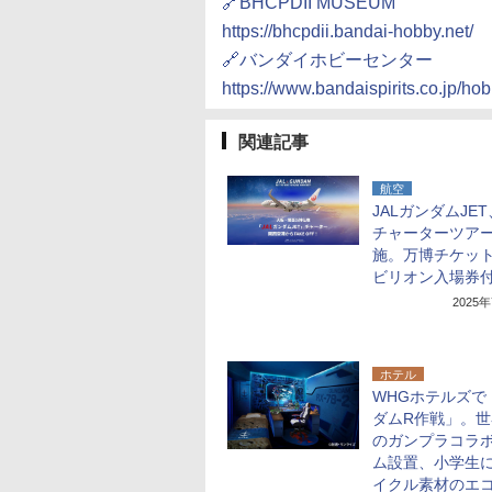
🔗BHCPDII MUSEUM
https://bhcpdii.bandai-hobby.net/
🔗バンダイホビーセンター
https://www.bandaispirits.co.jp/ho
関連記事
航空
JALガンダムJE
チャーターツア
施。万博チケッ
ビリオン入場券
2025
ホテル
WHGホテルズで
ダムR作戦」。世
のガンプラコラ
ム設置、小学生
イクル素材のエ