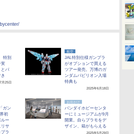
bbycenter/
航空
T、特別
JAL特別仕様ガンプラ
ー実
がオプションで買える
トとパ
ツアー発売。万博のガ
付き
ンダムパビリオン入場
特典も
年7月25日
2025年6月18日
お出かけ
「ガン
バンダイホビーセンタ
界初
ーにミュージアムが9月
ボルー
開業。自らプラモをデ
にリサ
ザイン、箱がもらえる
コプラ
2025年5月29日