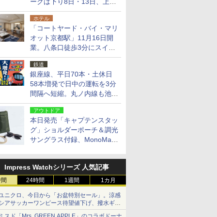
ークは下り8日・13日、上り
14日・15日
ホテル
「コートヤード・バイ・マリ
オット京都駅」11月16日開
業。八条口徒歩3分にスイー
ト含む全270室、ダイニング
鉄道
も併設
銀座線、平日70本・土休日
58本増発で日中の運転を3分
間隔へ短縮。丸ノ内線も池袋
～中野坂上を4分間隔に
アウトドア
本日発売「キャプテンスタッ
グ」ショルダーポーチ＆調光
サングラス付録、MonoMax
9月号増刊
Impress Watchシリーズ 人気記事
時間
24時間
1週間
1カ月
ユニクロ、今日から「お盆特別セール」。涼感
シアサッカーワンピース待望値下げ、撥水ギア
ショーツは1990円に
ミスド「Mrs. GREEN APPLE」のコラボドーナ