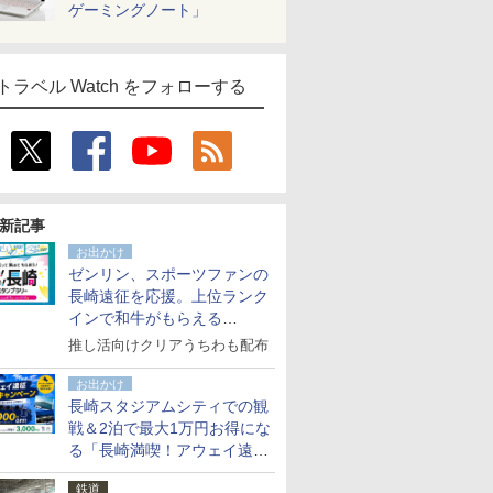
ゲーミングノート」
トラベル Watch をフォローする
新記事
お出かけ
ゼンリン、スポーツファンの
長崎遠征を応援。上位ランク
インで和牛がもらえる
「GO！GO！長崎スタンプラ
推し活向けクリアうちわも配布
リー」
お出かけ
長崎スタジアムシティでの観
戦＆2泊で最大1万円お得にな
る「長崎満喫！アウェイ遠征
応援キャンペーン」
鉄道