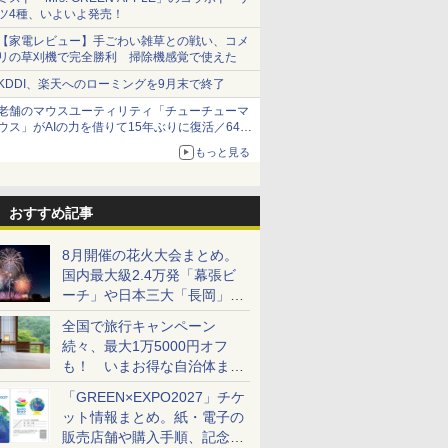
ツ4種、いよいよ発売！
【家電レビュー】手ごわい雑草との戦い、コメ
リの草刈機で完全勝利 掃除機感覚で使えた
KDDI、楽天へのローミングを9月末で終了
老舗のマウスユーティリティ「チューチューマ
ウス」がAIの力を借りて15年ぶりに復活／64bit
化、Windows 10/11、「Chrome」も走り回
もっと見る
る。復活記念で2026年末まで500円
おすすめ記事
8月開催の花火大会まとめ。
国内最大級2.4万発「幕張ビ
ーチ」や日本三大「長岡」な
ど大型イベント目白押し！
全国で旅行キャンペーン
続々、最大1万5000円オフ
も！ いまお得な自治体まと
め
「GREEN×EXPO2027」チケ
ット情報まとめ。紙・電子の
販売店舗や購入手順、記念チ