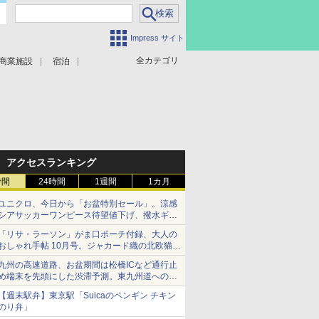
Impress サイト
全カテゴリ
商業施設
宿泊
アクセスランキング
時間
24時間
1週間
1カ月
ユニクロ、今日から「お盆特別セール」。涼感
シアサッカーワンピース待望値下げ、撥水ギア
ショーツは1990円に
「リサ・ラーソン」がま口ポーチ付録、大人の
おしゃれ手帖 10月号。ジャカード織の北欧猫デ
ザイン
九州の高速道路、お盆期間は松橋ICなど通行止
め端末を先頭にした渋滞予測。東九州道への迂
回は料金調整を実施
【週末駅弁】東京駅「Suicaのペンギン チキン
のり弁」