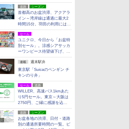
活動・復旧支援
道路
シーズン
首都高のお盆渋滞、アクアラ
イン～湾岸線は通過に最大2
時間15分。羽田の利用には
「空港西出口」の利用検討を
セール
ユニクロ、今日から「お盆特
別セール」。涼感シアサッカ
ーワンピース待望値下げ、撥
水ギアショーツは1990円に
週末駅弁
連載
東京駅「Suicaのペンギン チ
キンのり弁」
セール
道路
WILLER、高速バス1kmあた
り5円セール。東京～大阪は
2750円、ご縁に感謝を込め
た20周年記念キャンペーン
道路
シーズン
お盆各地の渋滞、日付・道路
別の通過所要時間の一覧。ピ