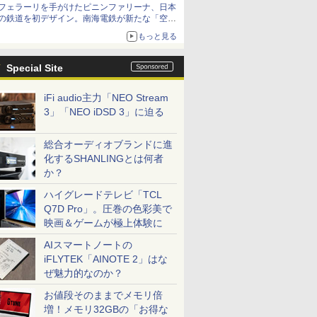
フェラーリを手がけたピニンファリーナ、日本
の鉄道を初デザイン。南海電鉄が新たな「空港
特急」をなにわ筋線へ導入
もっと見る
Special Site
iFi audio主力「NEO Stream
3」「NEO iDSD 3」に迫る
総合オーディオブランドに進
化するSHANLINGとは何者
か？
ハイグレードテレビ「TCL
Q7D Pro」。圧巻の色彩美で
映画＆ゲームが極上体験に
AIスマートノートの
iFLYTEK「AINOTE 2」はな
ぜ魅力的なのか？
お値段そのままでメモリ倍
増！メモリ32GBの「お得な