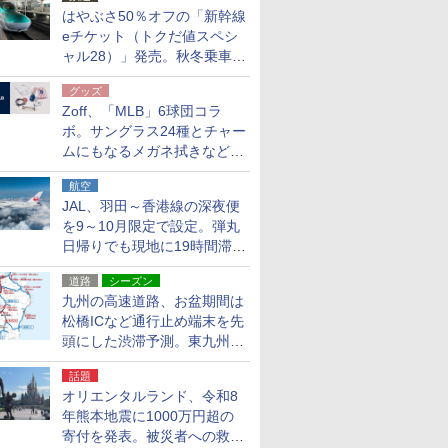
はやぶさ50％オフの「新幹線
eチケット（トクだ値スペシ
ャル28）」発売。秋冬乗車
分、えきねっと限定
グッズ
Zoff、「MLB」6球団コラ
ボ。サングラス24種とチャー
ムにもなるメガネ拭きなど雑
貨24種
航空
JAL、羽田～香港線の深夜便
を9～10月限定で設定。弾丸
日帰りでも現地に19時間滞在
できる
道路
シーズン
九州の高速道路、お盆期間は
松橋ICなど通行止め端末を先
頭にした渋滞予測。東九州道
への迂回は料金調整を実施
話題
オリエンタルランド、令和8
年熊本地震に1000万円超の
寄付を発表。被災者への救援