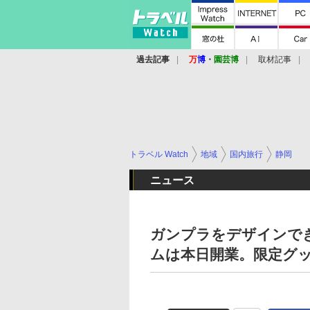
過去記事
万
博
・
園芸博
取材記事
トラベル Watch
地域
国内旅行
静岡
ニュース
ガンプラをデザインで
ムは本日開業。限定グ