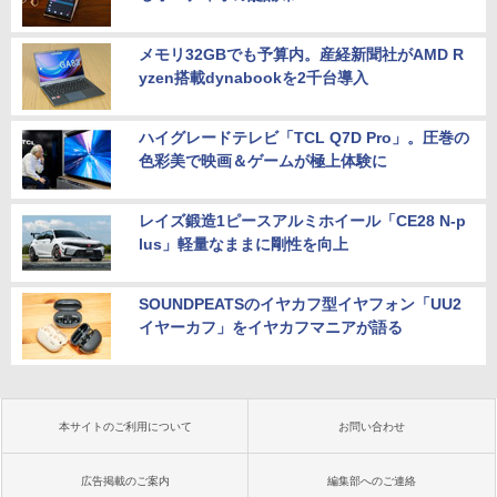
メモリ32GBでも予算内。産経新聞社がAMD R
yzen搭載dynabookを2千台導入
ハイグレードテレビ「TCL Q7D Pro」。圧巻の
色彩美で映画＆ゲームが極上体験に
レイズ鍛造1ピースアルミホイール「CE28 N-p
lus」軽量なままに剛性を向上
SOUNDPEATSのイヤカフ型イヤフォン「UU2
イヤーカフ」をイヤカフマニアが語る
本サイトのご利用について
お問い合わせ
広告掲載のご案内
編集部へのご連絡