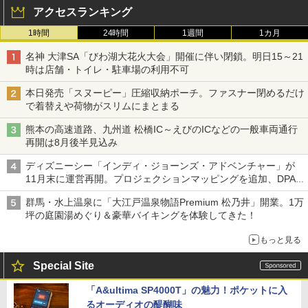
アクセスランキング
1時間
24時間
1週間
1カ月
名神 大津SA「びわ湖大花火大会」開催に伴い閉鎖。明日15～21
時は店舗・トイレ・駐車場の利用不可
本日発売「スヌーピー」圧縮収納ポーチ。ファスナー閉めるだけ
で着替えや荷物がスリムにまとまる
熊本の高速道路、九州道 松橋IC～えびのICなどの一般車両通行
再開は8月後半見込み
ディズニーシー「インディ・ジョーンズ・アドベンチャー」が
11月末に運営再開。プロジェクションマッピングを追加、DPA
は1500円
群馬・水上温泉に「大江戸温泉物語Premium 松乃井」開業。1万
坪の庭園湯めぐり＆豪華バイキングを体験してきた！
もっと見る
Special Site
「A&ultima SP4000T」の魅力！ポケットに入
るオーディオの醍醐味