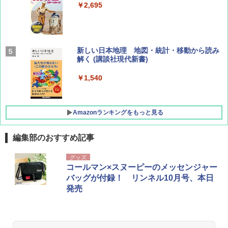
￥2,695
￥1,760
BE-PAL(ビ-パル) 2026年 9 月号【特別付録:
新しい日本地理 地図・統計・移動から読み
SOTO ミニマル"旅"財布 ランダム2種】
解く (講談社現代新書)
￥1,500
￥1,540
Amazonランキングをもっと見る
編集部のおすすめ記事
[キャンパーズコレクション 山善] ポップアッ
BUNDOK(バンドック)ソロ ドーム 1 EX BDK
グッズ
プテント 傘みたいに広げて畳める パッとサ
-08EX カーキ ソロキャンプ ポリエステル フ
コールマン×スヌーピーのメッセンジャー
ッとサンシェード キューブ フルクローズ メ
レーム テント
バッグが付録！ リンネル10月号、本日
ッシュ 簡単設置 ワンタッチテント キャンプ
発売
&ハイキング カーキ PATC-150(KH)
￥14,800
￥6,832
GRANDOOR ステンレス保冷剤 2個セット 2