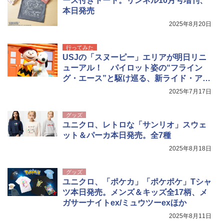
ース付きトート。リンネル10月号増刊、
保護 日光可読lcd 7種類ノズル付き
本日発売
Coleman(コールマン) ツーリングドーム/LD
X 2人用 3人用 キャンプ アウトドア フェス
￥7,299
2025年8月20日
収納 コンパクト 簡単設営 カンガルーテント
ソロキャンプ ソロテント
行ってみた
￥20,718
USJの「スヌーピー」エリアが明日リニ
ューアル！ パイロット姿の“フライン
グ・エース”と駆け巡る、新ライド・アト
ラクション誕生
2025年7月17日
グッズ
ユニクロ、レトロな「サンリオ」スウェ
ット＆パーカ本日発売。全7種
2025年8月18日
グッズ
ユニクロ、「ポケカ」「ポケポケ」Tシャ
ツ本日発売。メンズ＆キッズ全17柄、メ
ガサーナイトex/ミュウツーexほか
2025年8月11日