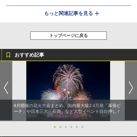
もっと関連記事を見る
トップページに戻る
おすすめ記事
8月開催の花火大会まとめ。国内最大級2.4万発「幕張ビ
ーチ」や日本三大「長岡」など大型イベント目白押し！
●
●
●
●
●
●