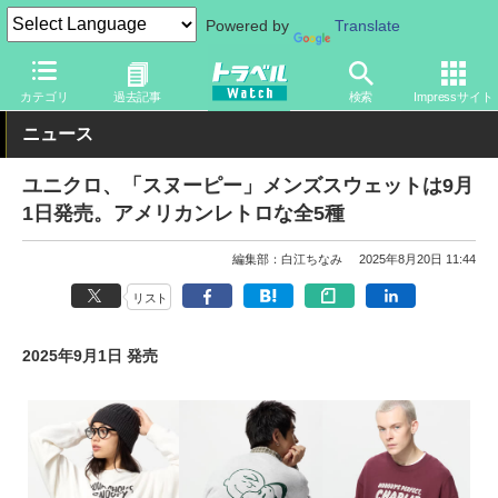
Powered by
Translate
トラベル Watch
旅のアイテム
旅行グッズ
衣類
カテゴリ
過去記事
検索
Impressサイト
ニュース
ユニクロ、「スヌーピー」メンズスウェットは9月
1日発売。アメリカンレトロな全5種
編集部：白江ちなみ
2025年8月20日 11:44
リスト
2025年9月1日 発売