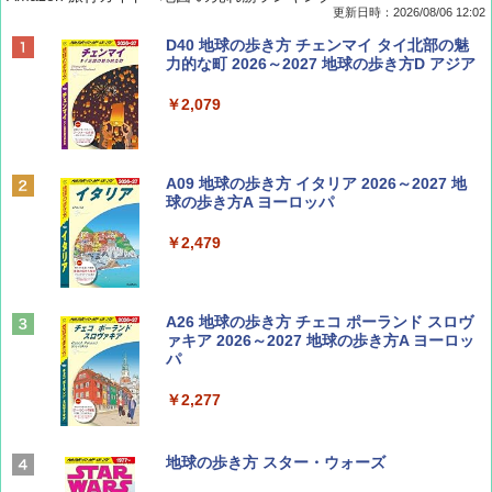
更新日時：2026/08/06 12:02
ディズニーファン ２０２６年 ９月号 [雑
D40 地球の歩き方 チェンマイ タイ北部の魅
誌] (ＤＩＳＮＥＹ ＦＡＮ)
力的な町 2026～2027 地球の歩き方D アジア
￥713
￥2,079
Coyote No.89 特集 星野道夫 夢見る旅
A09 地球の歩き方 イタリア 2026～2027 地
球の歩き方A ヨーロッパ
￥1,540
￥2,479
山と溪谷 2026年8月号「南アルプス大全」
A26 地球の歩き方 チェコ ポーランド スロヴ
ァキア 2026～2027 地球の歩き方A ヨーロッ
パ
￥1,540
￥2,277
AIRLINE（エアライン）2026年9月号【特
地球の歩き方 スター・ウォーズ
集】ボーイング110周年を祝して！