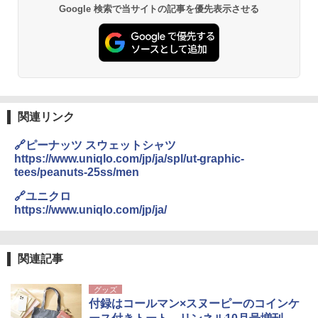
026リニューアル 急速冷凍 空間倍増 衛生的
Google 検索で当サイトの記事を優先表示させる
PYKES PEAK (パイクスピーク) 着替えテン
コンパクト 保冷力長持ち
ト プライバシー テント 【中が透けない】 1
人用 折りたたみ 防災グッズ 災害用トイレ ビ
￥2,980
ーチ ピクニック ポップアップテント 携帯 簡
易 トイレテント (オリーブ)
DEWEL パラソル 大型 ビーチ アウトドアパ
￥-
ラソル ガーデン サイトシート付 折りたたみ
防水 UVカット 4段階高さ調整 軽量 収納袋付
き
関連リンク
ENDLESS BASE 《めざましテレビで紹介》
テント ワンタッチ RENEW 幅200 2-3人用 43
￥6,459
🔗ピーナッツ スウェットシャツ
500002(89147)
https://www.uniqlo.com/jp/ja/spl/ut-graphic-
tees/peanuts-25ss/men
￥5,499
ポインターライト 強力 小型 緑色/赤色/青紫色
USB充電式 高精度 超長距離照射 長時間使用
🔗ユニクロ
可能 安全ロック付き 高安全性 金属製耐久 コ
https://www.uniqlo.com/jp/ja/
[キャンパーズコレクション 山善] 傘みたいに
ンパクト多機能設計 持ち運び便利 アウトド
広げるだけ パッとサッとテント ブラックコ
ア/オフィス/教育現場/展示会用 緑
ーティング フルクローズ メッシュ 3-4人用
簡単設置 ポップアップテント エクルベージ
￥1,180
関連記事
ュ(BC仕様) PATC-150B(EB)
グッズ
￥8,991
電動エアーポンプ SUP用 20PSI 電動ポンプ
付録はコールマン×スヌーピーのコインケ
ゴムボート 空気入れ 空気抜き 自動停止 過熱