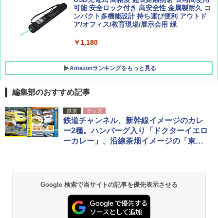
ラックコーティング フルクローズ メッシュ 3
可能 安全ロック付き 高安全性 金属製耐久 コ
人用 簡単設置 ポップアップテント PATC-15
ンパクト多機能設計 持ち運び便利 アウトド
0B エクルベージュ
ア/オフィス/教育現場/展示会用 緑
￥10,990
￥1,180
Amazonランキングをもっと見る
編集部のおすすめ記事
鉄道
グッズ
鉄道チャンネル、新幹線イメージのカレ
ー2種。ハンバーグ入り「ドクターイエロ
ーカレー」、沿線茶畑イメージの「東海
道・山陽新幹線カレー」
Google 検索で当サイトの記事を優先表示させる