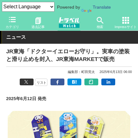
Powered by
Translate
トラベル Watch
企業・政府・官庁
鉄道
JR
カテゴリ
過去記事
検索
Impressサイト
ニュース
JR東海「ドクターイエローお守り」。実車の塗装
と滑り止めを封入、JR東海MARKETで販売
編集部：町田莞太
2025年6月13日 06:00
リスト
2025年6月12日 発売