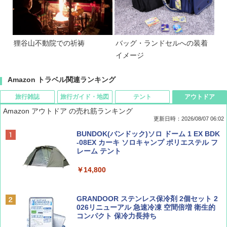
狸谷山不動院での祈祷
バッグ・ランドセルへの装着
イメージ
Amazon トラベル関連ランキング
旅行雑誌
旅行ガイド・地図
テント
アウトドア
Amazon アウトドア の売れ筋ランキング
更新日時：2026/08/07 06:02
ディズニーファン ２０２６年 ９月号 [雑
D40 地球の歩き方 チェンマイ タイ北部の魅
[キャンパーズコレクション 山善] ポップアッ
BUNDOK(バンドック)ソロ ドーム 1 EX BDK
誌] (ＤＩＳＮＥＹ ＦＡＮ)
力的な町 2026～2027 地球の歩き方D アジア
プテント 傘みたいに広げて畳める パッとサ
-08EX カーキ ソロキャンプ ポリエステル フ
ッとサンシェード キューブ フルクローズ メ
レーム テント
ッシュ 簡単設置 ワンタッチテント キャンプ
￥713
￥2,079
&ハイキング カーキ PATC-150(KH)
￥14,800
￥6,831
BE-PAL(ビ-パル) 2026年 9 月号【特別付録:
A09 地球の歩き方 イタリア 2026～2027 地
GRANDOOR ステンレス保冷剤 2個セット 2
SOTO ミニマル"旅"財布 ランダム2種】
球の歩き方A ヨーロッパ
026リニューアル 急速冷凍 空間倍増 衛生的
PYKES PEAK (パイクスピーク) 着替えテン
コンパクト 保冷力長持ち
ト プライバシー テント 【中が透けない】 1
￥1,500
￥2,479