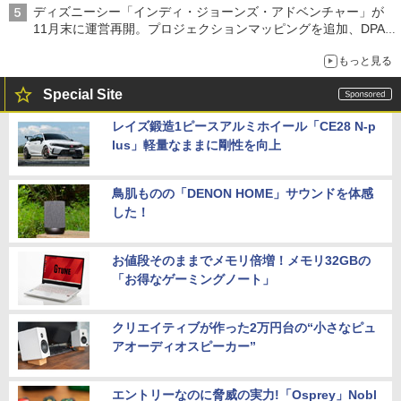
ディズニーシー「インディ・ジョーンズ・アドベンチャー」が
11月末に運営再開。プロジェクションマッピングを追加、DPA
は1500円
もっと見る
Special Site
レイズ鍛造1ピースアルミホイール「CE28 N-p
lus」軽量なままに剛性を向上
鳥肌ものの「DENON HOME」サウンドを体感
した！
お値段そのままでメモリ倍増！メモリ32GBの
「お得なゲーミングノート」
クリエイティブが作った2万円台の“小さなピュ
アオーディオスピーカー”
エントリーなのに脅威の実力!「Osprey」Nobl