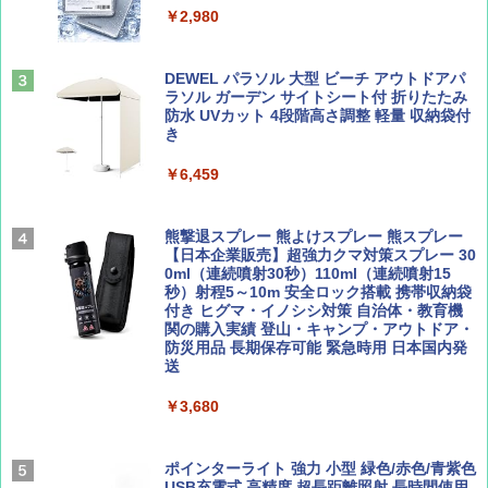
人用 折りたたみ 防災グッズ 災害用トイレ ビ
￥2,980
ーチ ピクニック ポップアップテント 携帯 簡
易 トイレテント (ブラック)
山と溪谷 2026年8月号「南アルプス大全」
地球の歩き方 スター・ウォーズ
DEWEL パラソル 大型 ビーチ アウトドアパ
￥4,980
ラソル ガーデン サイトシート付 折りたたみ
￥1,540
￥2,695
防水 UVカット 4段階高さ調整 軽量 収納袋付
き
ENDLESS BASE 《めざましテレビで紹介》
テント ワンタッチ RENEW 幅200 2-3人用 43
￥6,459
500002(88859)
Coyote No.89 特集 星野道夫 夢見る旅
A26 地球の歩き方 チェコ ポーランド スロヴ
ァキア 2026～2027 地球の歩き方A ヨーロッ
￥5,999
熊撃退スプレー 熊よけスプレー 熊スプレー
パ
￥1,540
【日本企業販売】超強力クマ対策スプレー 30
0ml（連続噴射30秒）110ml（連続噴射15
￥2,277
[キャンパーズコレクション 山善] 傘みたいに
秒）射程5～10m 安全ロック搭載 携帯収納袋
広げるだけ パッとサッとテント ブラックコ
付き ヒグマ・イノシシ対策 自治体・教育機
ーティング フルクローズ メッシュ 3-4人用
関の購入実績 登山・キャンプ・アウトドア・
簡単設置 ポップアップテント エクルベージ
防災用品 長期保存可能 緊急時用 日本国内発
AIRLINE（エアライン）2026年9月号【特
新しい日本地理 地図・統計・移動から読み
ュ(BC仕様) PATC-150B(EB)
送
集】ボーイング110周年を祝して！
解く (講談社現代新書)
￥9,990
￥3,680
￥1,760
￥1,540
[キャンパーズコレクション 山善] 傘みたいに
ポインターライト 強力 小型 緑色/赤色/青紫色
広げるだけ パッとサッとテント キューブ ブ
USB充電式 高精度 超長距離照射 長時間使用