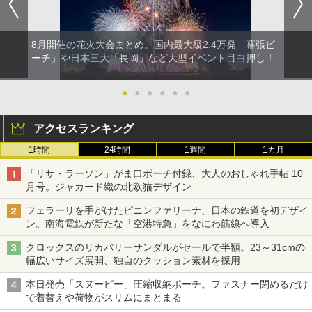
8月開催の花火大会まとめ。国内最大級2.4万発「幕張ビ
ーチ」や日本三大「長岡」など大型イベント目白押し！
●
●
●
●
●
●
アクセスランキング
1時間
24時間
1週間
1カ月
「リサ・ラーソン」がま口ポーチ付録、大人のおしゃれ手帖 10
月号。ジャカード織の北欧猫デザイン
フェラーリを手がけたピニンファリーナ、日本の鉄道を初デザイ
ン。南海電鉄が新たな「空港特急」をなにわ筋線へ導入
クロックスのリカバリーサンダルがセールで半額。23～31cmの
幅広いサイズ展開、独自のクッション素材を採用
本日発売「スヌーピー」圧縮収納ポーチ。ファスナー閉めるだけ
で着替えや荷物がスリムにまとまる