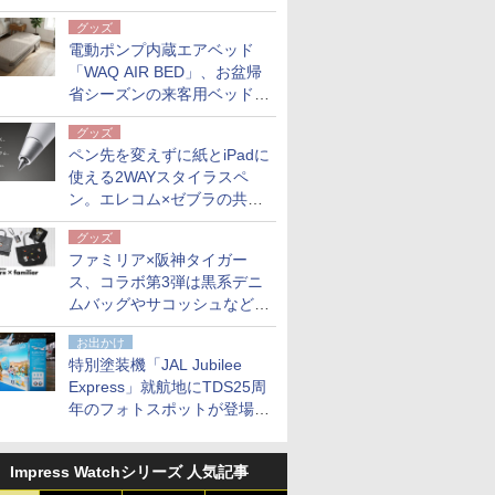
グッズ
電動ポンプ内蔵エアベッド
「WAQ AIR BED」、お盆帰
省シーズンの来客用ベッドに
も。使用後は収納バッグでコ
グッズ
ンパクトに保管
ペン先を変えずに紙とiPadに
使える2WAYスタイラスペ
ン。エレコム×ゼブラの共同
開発
グッズ
ファミリア×阪神タイガー
ス、コラボ第3弾は黒系デニ
ムバッグやサコッシュなど6
点。8月21日オンラインスト
お出かけ
アで発売
特別塗装機「JAL Jubilee
Express」就航地にTDS25周
年のフォトスポットが登場。
10月末まで青森空港に
Impress Watchシリーズ 人気記事