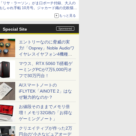
「リサ・ラーソン」がま口ポーチ付録、大人の
おしゃれ手帖 10月号。ジャカード織の北欧猫デ
ザイン
もっと見る
Special Site
エントリーなのに脅威の実
力!「Osprey」Noble Audioワ
イヤレスイヤフォン4機種を
一気に聴く
マウス、RTX 5060 Ti搭載ゲ
ーミングPCが7万5,000円オ
フで30万円台！
AIスマートノートの
iFLYTEK「AINOTE 2」はな
ぜ魅力的なのか？
お値段そのままでメモリ倍
増！メモリ32GBの「お得な
ゲーミングノート」
クリエイティブが作った2万
円台の“小さなピュアオーデ