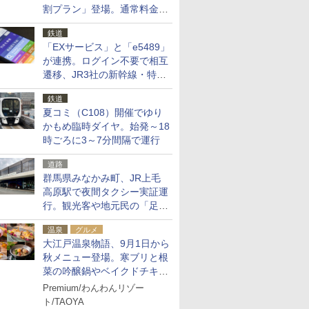
割プラン」登場。通常料金の
およそ半額でお得に夜活
鉄道
「EXサービス」と「e5489」
が連携。ログイン不要で相互
遷移、JR3社の新幹線・特急
予約をアプリで一括確認
鉄道
夏コミ（C108）開催でゆり
かもめ臨時ダイヤ。始発～18
時ごろに3～7分間隔で運行
道路
群馬県みなかみ町、JR上毛
高原駅で夜間タクシー実証運
行。観光客や地元民の「足が
ない」課題解消へ、木金土に
温泉
グルメ
2台体制
大江戸温泉物語、9月1日から
秋メニュー登場。寒ブリと根
菜の吟醸鍋やベイクドチキ
ン、ショコラ＆栗スイーツも
Premium/わんわんリゾー
食べ放題に
ト/TAOYA