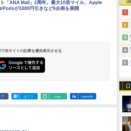
1
「ANA Mall」2周年。最大10倍マイル、Apple
/AirPodsが1000円引きなど6企画を展開
北陸 福井 あわら
品川プリンスホテ
舞浜ビューホテル
箱根湯本温泉 ホテ
ホテルトラスティ東
オリエンタルホテル
下呂温泉 水明館
住友不動産ホテル ヴ
東京ベイ舞浜ホテル
温泉 清風荘（北陸
ル イーストタワー
ｂｙ ＨＵＬＩＣ
ル おかだ
京ベイサイド
東京ベイ
ィラフォンテーヌグラ
ファーストリゾート
8,250円～
最大級の庭園露天風
（旧：東京ベイ舞浜
ンド東京有明
9,958円～
11,200円～
5,450円～
5,200円～
4,290円～
呂の宿 清風荘）
ホテル）
19,541円～
5,758円～
6,070円～
 検索で当サイトの記事を優先表示させる
ェア
はてブ
note
LinkedIn