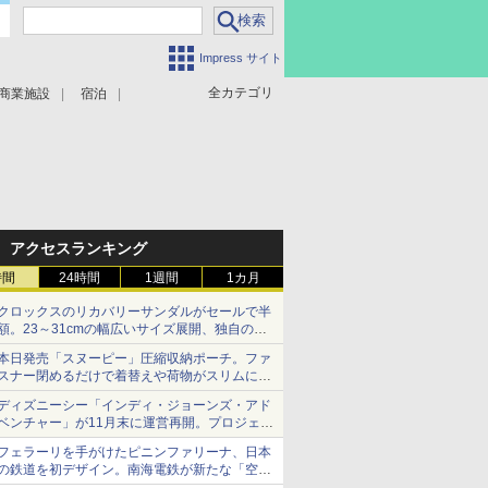
Impress サイト
全カテゴリ
商業施設
宿泊
アクセスランキング
時間
24時間
1週間
1カ月
クロックスのリカバリーサンダルがセールで半
額。23～31cmの幅広いサイズ展開、独自のク
ッション素材を採用
本日発売「スヌーピー」圧縮収納ポーチ。ファ
スナー閉めるだけで着替えや荷物がスリムにま
とまる
ディズニーシー「インディ・ジョーンズ・アド
ベンチャー」が11月末に運営再開。プロジェク
ションマッピングを追加、DPAは1500円
フェラーリを手がけたピニンファリーナ、日本
の鉄道を初デザイン。南海電鉄が新たな「空港
特急」をなにわ筋線へ導入