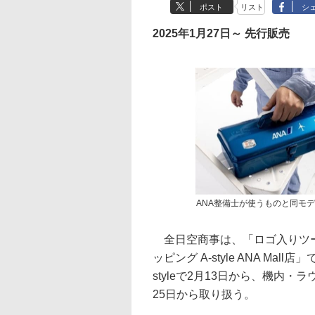
ポスト
リスト
シ
2025年1月27日～ 先行販売
ANA整備士が使うものと同モ
全日空商事は、「ロゴ入りツー
ッピング A-style ANA Ma
styleで2月13日から、機内・ラ
25日から取り扱う。