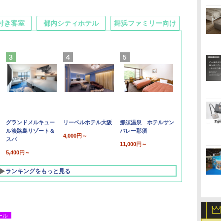
付き客室
都内シティホテル
舞浜ファミリー向け
グランドメルキュー
リーベルホテル大阪
那須温泉 ホテルサン
ル淡路島リゾート＆
バレー那須
4,000円～
スパ
11,000円～
5,400円～
ランキングをもっと見る
ール