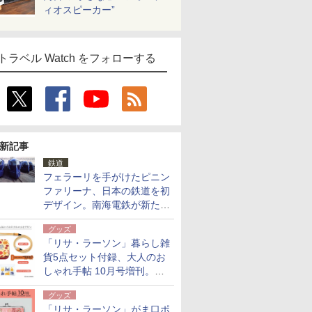
ィオスピーカー”
トラベル Watch をフォローする
新記事
鉄道
フェラーリを手がけたピニン
ファリーナ、日本の鉄道を初
デザイン。南海電鉄が新たな
「空港特急」をなにわ筋線へ
グッズ
導入
「リサ・ラーソン」暮らし雑
貨5点セット付録、大人のお
しゃれ手帖 10月号増刊。
USBケーブルや缶ケースなど
グッズ
「リサ・ラーソン」がま口ポ