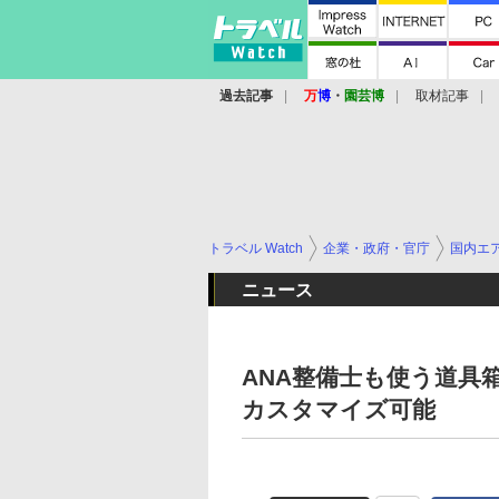
過去記事
万
博
・
園芸博
取材記事
トラベル Watch
企業・政府・官庁
国内エ
ニュース
ANA整備士も使う道具
カスタマイズ可能