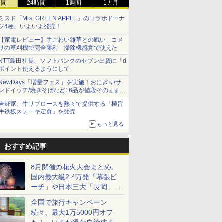
時間
24時間
1週間
1カ月
ミスド「Mrs. GREEN APPLE」のコラボドーナ
ツ4種、いよいよ発売！
【家電レビュー】手ごわい雑草との戦い、コメ
リの草刈機で完全勝利 掃除機感覚で使えた
NTT島田社長、ソフトバンクのセブン出資に「d
ポイント使えるようにして」
NewDays「増量フェス」を実施！おにぎり/サ
ンドイッチ/焼きそばなど16品が値段そのままで
ボリュームアップ
吉野家、牛リブロースを熱々で提供する「極旨
牛鉄板ステーキ定食」を発売
もっと見る
おすすめ記事
8月開催の花火大会まとめ。
国内最大級2.4万発「幕張ビ
ーチ」や日本三大「長岡」な
ど大型イベント目白押し！
全国で旅行キャンペーン
続々、最大1万5000円オフ