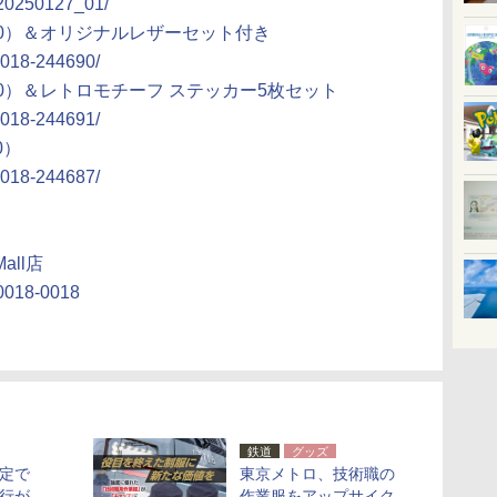
/20250127_01/
50）＆オリジナルレザーセット付き
g0018-244690/
50）＆レトロモチーフ ステッカー5枚セット
g0018-244691/
0）
g0018-244687/
all店
/0018-0018
鉄道
グッズ
限定で
東京メトロ、技術職の
行が
作業服をアップサイク