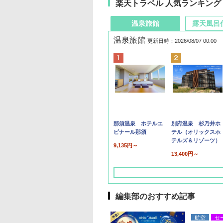
楽天トラベル 人気ランキング
温泉旅館
露天風呂
温泉旅館
更新日時：2026/08/07 00:00
那須温泉 ホテルエ
別府温泉 杉乃井ホ
ピナール那須
テル（オリックスホ
テルズ＆リゾーツ）
9,135円～
13,400円～
編集部のおすすめ記事
航空
セ