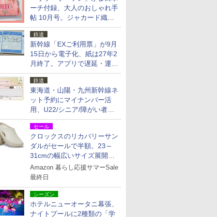
ーチ付録、大人のおしゃれ手
帖 10月号。ジャカード織の
北欧猫デザイン
鉄道
新幹線「EXご利用票」が9月
15日から電子化、紙は27年2
月終了。アプリで遅延・運休
も確認可能に
鉄道
東海道・山陽・九州新幹線ネ
ット予約にマイナンバー活
用、U22/シニア/障がい者割
を9月15日から発売
セール
クロックスのリカバリーサン
ダルがセールで半額。23～
31cmの幅広いサイズ展開、
独自のクッション素材を採用
Amazon 暮らし応援サマーSale
最終日
シーズン
ホテルニューオータニ幕張、
ナイトプールに2種類の「学