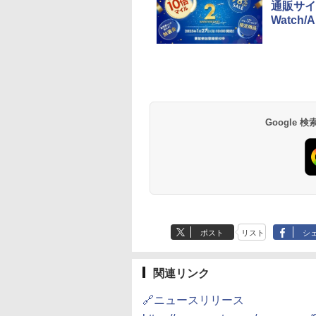
通販サイト
Watch
草津温泉 ホテル櫻
品川プリンスホテル
グランドニッコー東
海のサウナ＆スパ
東京ドームホテル
シェラトン・グラン
井
京ベイ 舞浜
オールインクルーシ
デ・トーキョーベ
7,037円～
7,980円～
ブ 島原温泉ホテル
イ・ホテル
14,300円～
6,800円～
南風楼
10,450円～
7,950円～
Google
ポスト
リスト
シ
関連リンク
🔗ニュースリリース