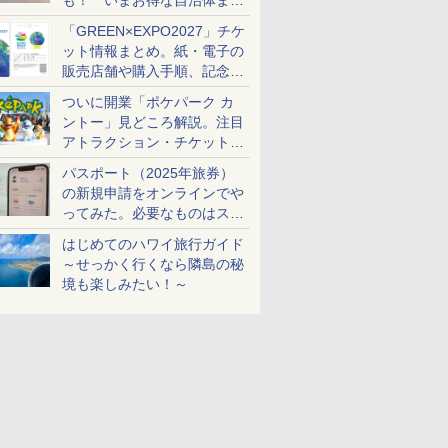
も！ いまお得な自治体まと
め
「GREEN×EXPO2027」チケ
ット情報まとめ。紙・電子の
販売店舗や購入手順、記念チ
ケットも解説
ついに開業「ポケパーク カ
ントー」見どころ解説。注目
アトラクション・チケット手
配・来場前に必要な準備は？
パスポート（2025年旅券）
の新規申請をオンラインでや
ってみた。必要なものはスマ
ホとマイナカードのみ
はじめてのハワイ旅行ガイド
～せっかく行くなら隣島の秘
境も楽しみたい！～