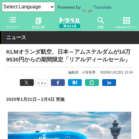
Powered by
Translate
トラベル Watch
地域
海外旅行
ヨーロッパ
カテゴリ
過去記事
検索
Impressサイト
ニュース
KLMオランダ航空、日本～アムステルダムが14万
9530円からの期間限定「リアルディールセール」
編集部：小室亜季
2025年1月23日 13:24
リスト
2025年1月21日～2月4日 実施