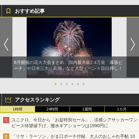
おすすめ記事
8月開催の花火大会まとめ。国内最大級2.4万発「幕張ビ
ーチ」や日本三大「長岡」など大型イベント目白押し！
●
●
●
●
●
●
アクセスランキング
1時間
24時間
1週間
1カ月
ユニクロ、今日から「お盆特別セール」。涼感シアサッカーワン
ピース待望値下げ、撥水ギアショーツは1990円に
「リサ・ラーソン」がま口ポーチ付録、大人のおしゃれ手帖 10