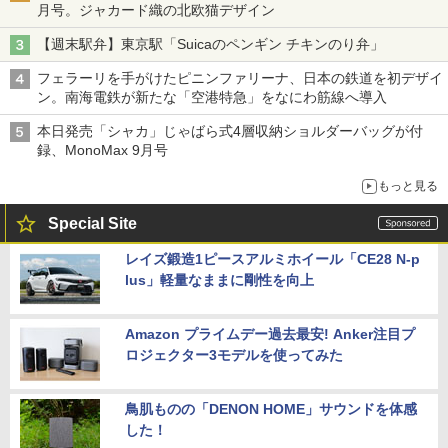
月号。ジャカード織の北欧猫デザイン
【週末駅弁】東京駅「Suicaのペンギン チキンのり弁」
フェラーリを手がけたピニンファリーナ、日本の鉄道を初デザイ
ン。南海電鉄が新たな「空港特急」をなにわ筋線へ導入
本日発売「シャカ」じゃばら式4層収納ショルダーバッグが付
録、MonoMax 9月号
もっと見る
Special Site
レイズ鍛造1ピースアルミホイール「CE28 N-p
lus」軽量なままに剛性を向上
Amazon プライムデー過去最安! Anker注目プ
ロジェクター3モデルを使ってみた
鳥肌ものの「DENON HOME」サウンドを体感
した！