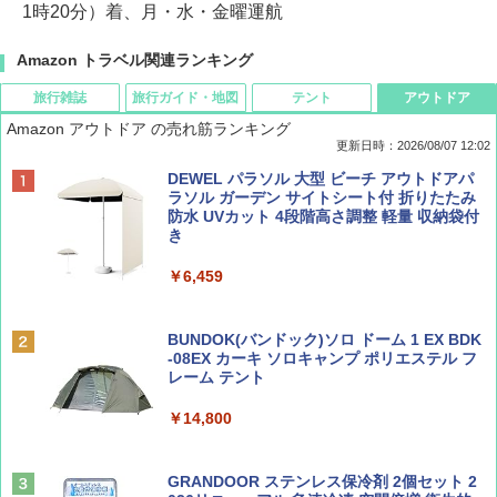
1時20分）着、月・水・金曜運航
Amazon トラベル関連ランキング
旅行雑誌
旅行ガイド・地図
テント
アウトドア
Amazon アウトドア の売れ筋ランキング
更新日時：2026/08/07 12:02
ディズニーファン ２０２６年 ９月号 [雑
D40 地球の歩き方 チェンマイ タイ北部の魅
[キャンパーズコレクション 山善] ポップアッ
DEWEL パラソル 大型 ビーチ アウトドアパ
誌] (ＤＩＳＮＥＹ ＦＡＮ)
力的な町 2026～2027 地球の歩き方D アジア
プテント 傘みたいに広げて畳める パッとサ
ラソル ガーデン サイトシート付 折りたたみ
ッとサンシェード キューブ フルクローズ メ
防水 UVカット 4段階高さ調整 軽量 収納袋付
ッシュ 簡単設置 ワンタッチテント キャンプ
き
￥713
￥2,079
&ハイキング カーキ PATC-150(KH)
￥6,459
￥6,831
BE-PAL(ビ-パル) 2026年 9 月号【特別付録:
A09 地球の歩き方 イタリア 2026～2027 地
SOTO ミニマル"旅"財布 ランダム2種】
球の歩き方A ヨーロッパ
BUNDOK(バンドック)ソロ ドーム 1 EX BDK
PYKES PEAK (パイクスピーク) 着替えテン
-08EX カーキ ソロキャンプ ポリエステル フ
ト プライバシー テント 【中が透けない】 1
レーム テント
￥1,500
￥2,479
人用 折りたたみ 防災グッズ 災害用トイレ ビ
ーチ ピクニック ポップアップテント 携帯 簡
￥14,800
易 トイレテント (ブラック)
山と溪谷 2026年8月号「南アルプス大全」
地球の歩き方 スター・ウォーズ
￥4,980
GRANDOOR ステンレス保冷剤 2個セット 2