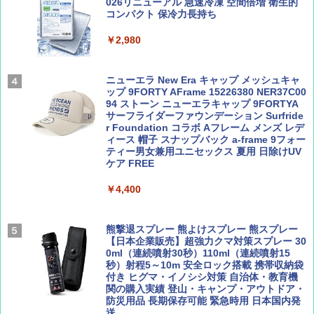
￥1,540
￥2,695
026リニューアル 急速冷凍 空間倍増 衛生的
コンパクト 保冷力長持ち
ENDLESS BASE 《めざましテレビで紹介》
テント ワンタッチ RENEW 幅200 2-3人用 43
￥2,980
500002(88859)
Coyote No.89 特集 星野道夫 夢見る旅
A26 地球の歩き方 チェコ ポーランド スロヴ
ァキア 2026～2027 地球の歩き方A ヨーロッ
￥5,999
ニューエラ New Era キャップ メッシュキャ
パ
￥1,540
ップ 9FORTY AFrame 15226380 NER37C00
94 ストーン ニューエラキャップ 9FORTYA
￥2,277
[キャンパーズコレクション 山善] 傘みたいに
サーフライダーファウンデーション Surfride
広げるだけ パッとサッとテント ブラックコ
r Foundation コラボ Aフレーム メンズ レデ
ーティング フルクローズ メッシュ 3-4人用
ィース 帽子 スナップバック a-frame 9フォー
簡単設置 ポップアップテント エクルベージ
ティー男女兼用ユニセックス 夏用 日除けUV
AIRLINE（エアライン）2026年9月号【特
新しい日本地理 地図・統計・移動から読み
ュ(BC仕様) PATC-150B(EB)
ケア FREE
集】ボーイング110周年を祝して！
解く (講談社現代新書)
￥9,990
￥4,400
￥1,760
￥1,540
[キャンパーズコレクション 山善] 傘みたいに
熊撃退スプレー 熊よけスプレー 熊スプレー
広げるだけ パッとサッとテント キューブワ
【日本企業販売】超強力クマ対策スプレー 30
イド ブラックコーティング フルクローズ メ
0ml（連続噴射30秒）110ml（連続噴射15
ッシュ 4人用 簡単設置 ポップアップテント P
秒）射程5～10m 安全ロック搭載 携帯収納袋
ATCW-150B エクルベージュ
付き ヒグマ・イノシシ対策 自治体・教育機
関の購入実績 登山・キャンプ・アウトドア・
防災用品 長期保存可能 緊急時用 日本国内発
￥-
送