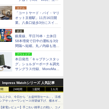
14日・15日
ホテル
「コートヤード・バイ・マリ
オット京都駅」11月16日開
業。八条口徒歩3分にスイー
ト含む全270室、ダイニング
鉄道
も併設
銀座線、平日70本・土休日
58本増発で日中の運転を3分
間隔へ短縮。丸ノ内線も池袋
～中野坂上を4分間隔に
アウトドア
本日発売「キャプテンスタッ
グ」ショルダーポーチ＆調光
サングラス付録、MonoMax
9月号増刊
Impress Watchシリーズ 人気記事
時間
24時間
1週間
1カ月
ユニクロ、今日から「お盆特別セール」。涼感
シアサッカーワンピース待望値下げ、撥水ギア
ショーツは1990円に
【家電レビュー】手ごわい雑草との戦い、コメ