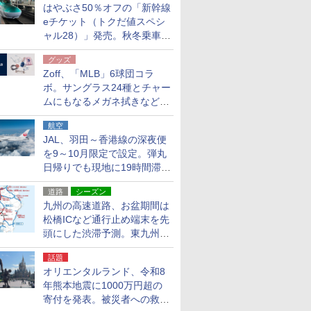
はやぶさ50％オフの「新幹線
eチケット（トクだ値スペシ
ャル28）」発売。秋冬乗車
分、えきねっと限定
グッズ
Zoff、「MLB」6球団コラ
ボ。サングラス24種とチャー
ムにもなるメガネ拭きなど雑
貨24種
航空
JAL、羽田～香港線の深夜便
を9～10月限定で設定。弾丸
日帰りでも現地に19時間滞在
できる
道路
シーズン
九州の高速道路、お盆期間は
松橋ICなど通行止め端末を先
頭にした渋滞予測。東九州道
への迂回は料金調整を実施
話題
オリエンタルランド、令和8
年熊本地震に1000万円超の
寄付を発表。被災者への救援