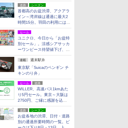
活動・復旧支援
道路
シーズン
首都高のお盆渋滞、アクアラ
イン～湾岸線は通過に最大2
時間15分。羽田の利用には
「空港西出口」の利用検討を
セール
ユニクロ、今日から「お盆特
別セール」。涼感シアサッカ
ーワンピース待望値下げ、撥
水ギアショーツは1990円に
週末駅弁
連載
東京駅「Suicaのペンギン チ
キンのり弁」
セール
道路
WILLER、高速バス1kmあた
り5円セール。東京～大阪は
2750円、ご縁に感謝を込め
た20周年記念キャンペーン
道路
シーズン
お盆各地の渋滞、日付・道路
別の通過所要時間の一覧。ピ
ークは下り8日・13日、上り