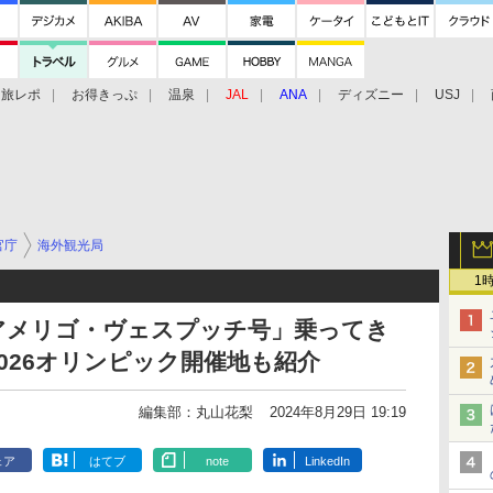
旅レポ
お得きっぷ
温泉
JAL
ANA
ディズニー
USJ
官庁
海外観光局
1
アメリゴ・ヴェスプッチ号」乗ってき
026オリンピック開催地も紹介
編集部：丸山花梨
2024年8月29日 19:19
ェア
はてブ
note
LinkedIn