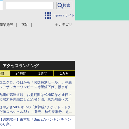
Impress サイト
全カテゴリ
商業施設
宿泊
アクセスランキング
時間
24時間
1週間
1カ月
ユニクロ、今日から「お盆特別セール」。涼感
シアサッカーワンピース待望値下げ、撥水ギア
ショーツは1990円に
九州の高速道路、お盆期間は松橋ICなど通行止
め端末を先頭にした渋滞予測。東九州道への迂
回は料金調整を実施
はやぶさ50％オフの「新幹線eチケット（トク
だ値スペシャル28）」発売。秋冬乗車分、えき
ねっと限定
【週末駅弁】東京駅「Suicaのペンギン チキン
のり弁」