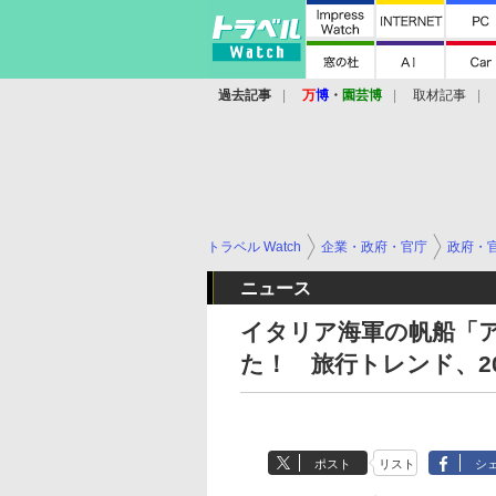
過去記事
万
博
・
園芸博
取材記事
トラベル Watch
企業・政府・官庁
政府・
ニュース
イタリア海軍の帆船「
た！ 旅行トレンド、2
ポスト
リスト
シ