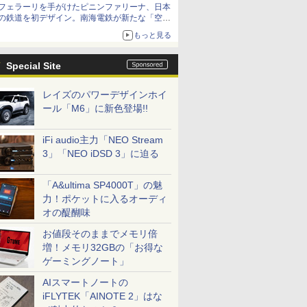
フェラーリを手がけたピニンファリーナ、日本
の鉄道を初デザイン。南海電鉄が新たな「空港
特急」をなにわ筋線へ導入
もっと見る
Special Site
レイズのパワーデザインホイ
ール「M6」に新色登場!!
iFi audio主力「NEO Stream
3」「NEO iDSD 3」に迫る
「A&ultima SP4000T」の魅
力！ポケットに入るオーディ
オの醍醐味
お値段そのままでメモリ倍
増！メモリ32GBの「お得な
ゲーミングノート」
AIスマートノートの
iFLYTEK「AINOTE 2」はな