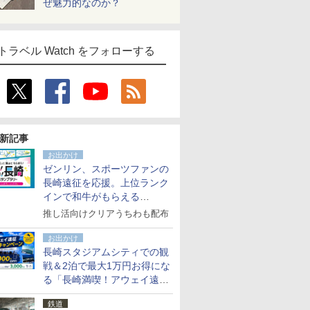
ぜ魅力的なのか？
トラベル Watch をフォローする
新記事
お出かけ
ゼンリン、スポーツファンの
長崎遠征を応援。上位ランク
インで和牛がもらえる
「GO！GO！長崎スタンプラ
推し活向けクリアうちわも配布
リー」
お出かけ
長崎スタジアムシティでの観
戦＆2泊で最大1万円お得にな
る「長崎満喫！アウェイ遠征
応援キャンペーン」
鉄道