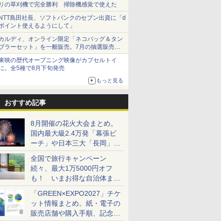
リの草刈機で完全勝利 掃除機感覚で使えた
NTT島田社長、ソフトバンクのセブン出資に「d
ポイント使えるようにして」
カルディ、オンライン限定「ネコバッグ＆タン
ブラーセット」を一般販売。7月の抽選販売の
当選無効分
東映の歴代オープニング映像がカプセルトイ
に。全5種で8月下旬発売
もっと見る
おすすめ記事
8月開催の花火大会まとめ。
国内最大級2.4万発「幕張ビ
ーチ」や日本三大「長岡」な
ど大型イベント目白押し！
全国で旅行キャンペーン
続々、最大1万5000円オフ
も！ いまお得な自治体まと
め
「GREEN×EXPO2027」チケ
ット情報まとめ。紙・電子の
販売店舗や購入手順、記念チ