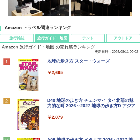
Amazon トラベル関連ランキング
旅行雑誌
旅行ガイド・地図
テント
アウトドア
Amazon 旅行ガイド・地図 の売れ筋ランキング
更新日時：2026/08/11 00:02
BE-PAL(ビ-パル) 2026年 10 月号【特別付録:
地球の歩き方 スター・ウォーズ
ノルディスク 4ホール鋳鉄スキレット】
￥2,695
￥1,540
BE-PAL(ビ-パル) 2026年 9 月号【特別付録:
D40 地球の歩き方 チェンマイ タイ北部の魅
SOTO ミニマル"旅"財布 ランダム2種】
力的な町 2026～2027 地球の歩き方D アジア
￥1,500
￥2,079
サライ 2026年 9月号 [雑誌]
A09 地球の歩き方 イタリア 2026～2027 地