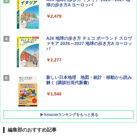
球の歩き方A ヨーロッパ
￥600
￥2,479
ディズニーファン ２０２６年 ９月号 [雑
A26 地球の歩き方 チェコ ポーランド スロヴ
誌] (ＤＩＳＮＥＹ ＦＡＮ)
ァキア 2026～2027 地球の歩き方A ヨーロッ
パ
￥713
￥2,277
山と溪谷 2026年8月号「南アルプス大全」
新しい日本地理 地図・統計・移動から読み
解く (講談社現代新書)
￥1,540
￥1,540
Amazonランキングをもっと見る
編集部のおすすめ記事