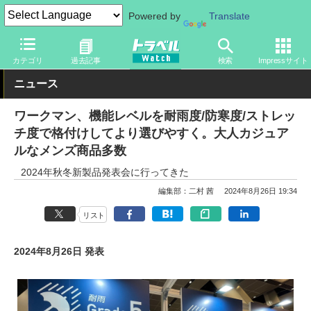
Powered by
Translate
トラベル Watch
旅のアイテム
旅行グッズ
衣類
カテゴリ
過去記事
検索
Impressサイト
ニュース
ワークマン、機能レベルを耐雨度/防寒度/ストレッ
チ度で格付けしてより選びやすく。大人カジュア
ルなメンズ商品多数
2024年秋冬新製品発表会に行ってきた
編集部：二村 茜
2024年8月26日 19:34
リスト
2024年8月26日 発表