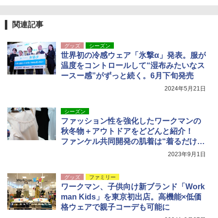
[キャンパーズコレクション 山善] 傘みたいに
広げるだけ パッとサッとテント キューブワ
Across やわらか保冷剤 日本製 固まらない 1
関連記事
イドプラス ブラックコーティング フルクロ
1cm ソフト 2個セット (2個セット)
ーズ メッシュ 5人用 簡単設置 ポップアップ
グッズ
シーズン
テント PATCW-200B エクルベージュ
￥680
世界初の冷感ウェア「氷撃α」発表。服が
温度をコントロールして“湿布みたいなス
￥15,990
ースー感”がずっと続く。6月下旬発売
折りたたみ椅子 アウトドアチェア 伸縮式 キ
2024年5月21日
ャンプ椅子
[キャンパーズコレクション 山善] 傘みたいに
広げるだけ パッとサッとテント ブラックコ
ーティング フルクローズ メッシュ 3-4人用
￥1,380
シーズン
簡単設置 ポップアップテント エクルベージ
ファッション性を強化したワークマンの
ュ(BC仕様) PATC-150B(EB)
秋冬物＋アウトドアをどどんと紹介！
ファンケル共同開発の肌着は“着るだけ保
￥9,990
湿”できそう
2023年9月1日
グッズ
ファミリー
ワークマン、子供向け新ブランド「Work
man Kids」を東京初出店。高機能×低価
格ウェアで親子コーデも可能に