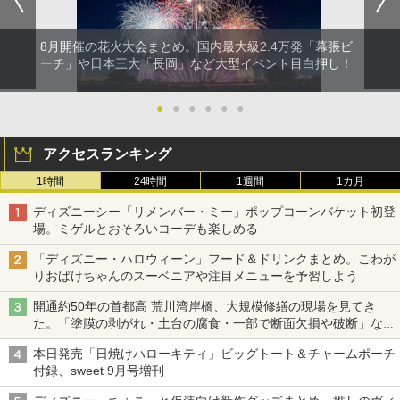
8月開催の花火大会まとめ。国内最大級2.4万発「幕張ビ
ーチ」や日本三大「長岡」など大型イベント目白押し！
●
●
●
●
●
●
アクセスランキング
1時間
24時間
1週間
1カ月
ディズニーシー「リメンバー・ミー」ポップコーンバケット初登
場。ミゲルとおそろいコーデも楽しめる
「ディズニー・ハロウィーン」フード＆ドリンクまとめ。こわが
りおばけちゃんのスーベニアや注目メニューを予習しよう
開通約50年の首都高 荒川湾岸橋、大規模修繕の現場を見てき
た。「塗膜の剥がれ・土台の腐食・一部で断面欠損や破断」など
深刻な損傷、どう直す？
本日発売「日焼けハローキティ」ビッグトート＆チャームポーチ
付録、sweet 9月号増刊