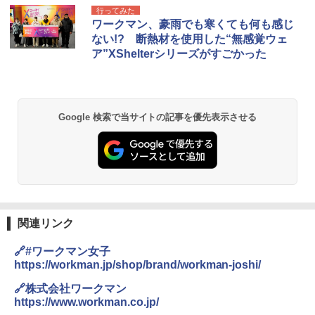
[キャンパーズコレクション 山善] テント ワ
DEWEL パラソル 大型 ビーチ アウトドアパ
行ってみた
ンタッチ 遮光率99.99%以上・UVカット率9
ラソル ガーデン サイトシート付 折りたたみ
ワークマン、豪雨でも寒くても何も感じ
9.9%生地採用 ブラックコーティング 4人用
防水 UVカット 4段階高さ調整 軽量 収納袋付
ない!? 断熱材を使用した“無感覚ウェ
パッとサッとテントキューブ プレミアム PAT
き
ア”XShelterシリーズがすごかった
CW-P150B
￥6,459
￥16,816
GRANDOOR ステンレス保冷剤 2個セット 2
Google 検索で当サイトの記事を優先表示させる
PYKES PEAK (パイクスピーク) ポップアッ
026リニューアル 急速冷凍 空間倍増 衛生的
プ テント サンシェード 簡易テント 【一瞬で
コンパクト 保冷力長持ち
パッと広がる 簡単設営】 2~3人用 UVカット
紫外線対策 日よけ 防虫 撥水 ビーチ ピクニッ
￥2,980
ク ペグ・キャリーバッグ付き (2-3P/アプリコ
ットベージュ/2-3P)
熊撃退スプレー 熊よけスプレー 熊スプレー
￥5,980
【日本企業販売】超強力クマ対策スプレー 30
0ml（連続噴射30秒）110ml（連続噴射15
関連リンク
秒）射程5～10m 安全ロック搭載 携帯収納袋
ENDLESS BASE 《めざましテレビで紹介》
付き ヒグマ・イノシシ対策 自治体・教育機
🔗#ワークマン女子
テント ワンタッチ RENEW 幅200 2-3人用 43
関の購入実績 登山・キャンプ・アウトドア・
https://workman.jp/shop/brand/workman-joshi/
500002(88859)
防災用品 長期保存可能 緊急時用 日本国内発
送
🔗株式会社ワークマン
￥5,999
https://www.workman.co.jp/
￥3,680