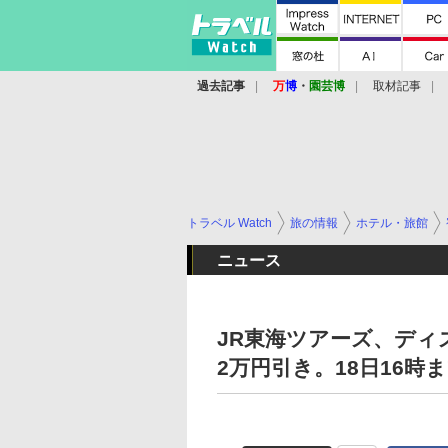
過去記事
万
博
・
園芸博
取材記事
トラベル Watch
旅の情報
ホテル・旅館
ニュース
JR東海ツアーズ、ディ
2万円引き。18日16時