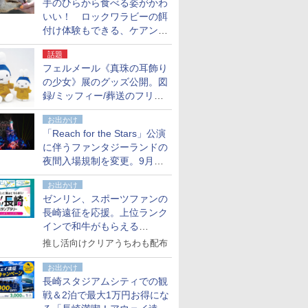
手のひらから食べる姿がかわ
いい！ ロックワラビーの餌
付け体験もできる、ケアンズ
でアサートン高原の日本語ガ
話題
イド付きツアーに参加してみ
フェルメール《真珠の耳飾り
た
の少女》展のグッズ公開。図
録/ミッフィー/葬送のフリー
レンほか、注目ブランドコラ
お出かけ
ボが実現
「Reach for the Stars」公演
に伴うファンタジーランドの
夜間入場規制を変更。9月か
ら18時50分～20時ごろに
お出かけ
ゼンリン、スポーツファンの
長崎遠征を応援。上位ランク
インで和牛がもらえる
「GO！GO！長崎スタンプラ
推し活向けクリアうちわも配布
リー」
お出かけ
長崎スタジアムシティでの観
戦＆2泊で最大1万円お得にな