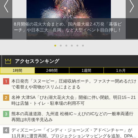
8月開催の花火大会まとめ。国内最大級2.4万発「幕張ビ
ーチ」や日本三大「長岡」など大型イベント目白押し！
●
●
●
●
●
●
アクセスランキング
1時間
24時間
1週間
1カ月
本日発売「スヌーピー」圧縮収納ポーチ。ファスナー閉めるだけ
で着替えや荷物がスリムにまとまる
名神 大津SA「びわ湖大花火大会」開催に伴い閉鎖。明日15～21
時は店舗・トイレ・駐車場の利用不可
熊本の高速道路、九州道 松橋IC～えびのICなどの一般車両通行
再開は8月後半見込み
ディズニーシー「インディ・ジョーンズ・アドベンチャー」が
11月末に運営再開。プロジェクションマッピングを追加、DPA