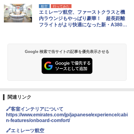
D40 地球の歩き方 チェンマイ タイ北部の魅
[キャンパーズコレクション 山善] ポップアッ
BUNDOK(バンドック)ソロ ドーム 1 EX BDK
航空
行ってみた
力的な町 2026～2027 地球の歩き方D アジア
プテント 傘みたいに広げて畳める パッとサ
-08EX カーキ ソロキャンプ ポリエステル フ
エミレーツ航空、ファーストクラスと機
ッとサンシェード キューブ フルクローズ メ
レーム テント
内ラウンジもやっぱり豪華！ 超長距離
ッシュ 簡単設置 ワンタッチテント キャンプ
￥2,079
フライトがより快適になった新・A380型
&ハイキング カーキ PATC-150(KH)
￥14,800
機
￥6,832
A09 地球の歩き方 イタリア 2026～2027 地
GRANDOOR ステンレス保冷剤 2個セット 2
球の歩き方A ヨーロッパ
026リニューアル 急速冷凍 空間倍増 衛生的
Google 検索で当サイトの記事を優先表示させる
PYKES PEAK (パイクスピーク) 着替えテン
コンパクト 保冷力長持ち
ト プライバシー テント 【中が透けない】 1
￥2,479
人用 折りたたみ 防災グッズ 災害用トイレ ビ
￥2,980
ーチ ピクニック ポップアップテント 携帯 簡
易 トイレテント (オリーブ)
A26 地球の歩き方 チェコ ポーランド スロヴ
DEWEL パラソル 大型 ビーチ アウトドアパ
￥-
ァキア 2026～2027 地球の歩き方A ヨーロッ
ラソル ガーデン サイトシート付 折りたたみ
パ
防水 UVカット 4段階高さ調整 軽量 収納袋付
き
関連リンク
￥2,277
ENDLESS BASE 《めざましテレビで紹介》
テント ワンタッチ RENEW 幅200 2-3人用 43
￥6,459
🔗客室インテリアについて
500002(89147)
https://www.emirates.com/jp/japanese/experience/cabi
地球の歩き方 スター・ウォーズ
n-features/onboard-comfort/
￥5,499
ポインターライト 強力 小型 緑色/赤色/青紫色
￥2,695
USB充電式 高精度 超長距離照射 長時間使用
🔗エミレーツ航空