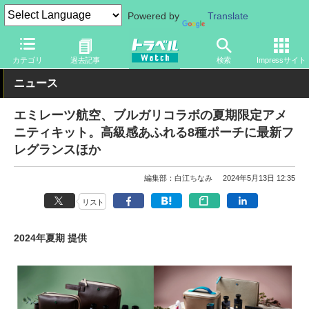
Powered by
Translate
トラベル Watch
企業・政府・官庁
海外エアライン
カテゴリ
過去記事
検索
Impressサイト
ニュース
エミレーツ航空、ブルガリコラボの夏期限定アメ
ニティキット。高級感あふれる8種ポーチに最新フ
レグランスほか
編集部：白江ちなみ
2024年5月13日 12:35
リスト
2024年夏期 提供