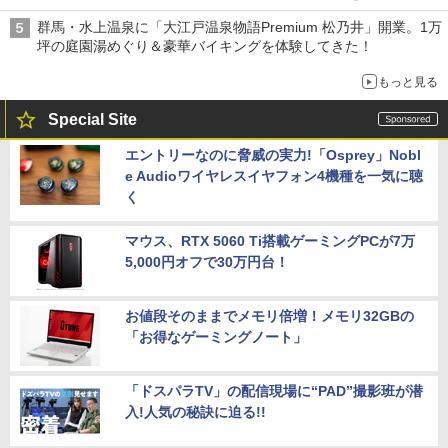
は1500円
群馬・水上温泉に「大江戸温泉物語Premium 松乃井」開業。1万
坪の庭園湯めぐり＆豪華バイキングを体験してきた！
もっと見る
Special Site
エントリーなのに脅威の実力!「Osprey」Nobl
e Audioワイヤレスイヤフォン4機種を一気に聴
く
マウス、RTX 5060 Ti搭載ゲーミングPCが7万
5,000円オフで30万円台！
お値段そのままでメモリ倍増！メモリ32GBの
「お得なゲーミングノート」
「ドスパラTV」の配信現場に“PAD”撮影班が潜
入!人気の秘訣に迫る!!