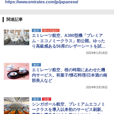
可能 安全ロック付き 高安全性 金属製耐久 コ
https://www.emirates.com/jp/japanese/
[キャンパーズコレクション 山善] 傘みたいに
ンパクト多機能設計 持ち運び便利 アウトド
広げるだけ パッとサッとテント ブラックコ
ア/オフィス/教育現場/展示会用 緑
ーティング フルクローズ メッシュ 3-4人用
簡単設置 ポップアップテント エクルベージ
新しい日本地理 地図・統計・移動から読み
￥1,180
関連記事
ュ(BC仕様) PATC-150B(EB)
解く (講談社現代新書)
航空
行ってみた
￥8,991
￥1,540
電動エアーポンプ SUP用 20PSI 電動ポンプ
エミレーツ航空、A380型機「プレミア
ゴムボート 空気入れ 空気抜き 自動停止 過熱
ム・エコノミークラス」初公開。ゆった
保護 日光可読lcd 7種類ノズル付き
り高級感ある56席のレザーシートを試し
Coleman(コールマン) ツーリングドーム/LD
X 2人用 3人用 キャンプ アウトドア フェス
￥7,299
てきた
2024年1月18日
収納 コンパクト 簡単設営 カンガルーテント
ソロキャンプ ソロテント
航空
￥20,718
エミレーツ航空、桜の時期にあわせた機
内サービス。和菓子/懐石料理/日本酒の南
部美人など
2024年3月26日
航空
話題
シンガポール航空、プレミアムエコノミ
ークラスを導入以来初のサービス刷新。