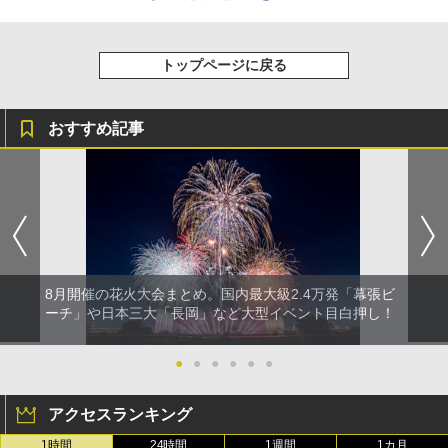
トップページに戻る
おすすめ記事
8月開催の花火大会まとめ。国内最大級2.4万発「幕張ビ
ーチ」や日本三大「長岡」など大型イベント目白押し！
●
●
●
●
●
●
アクセスランキング
1時間
24時間
1週間
1カ月