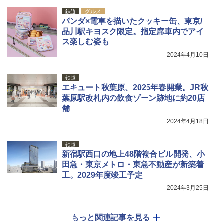
￥15,990
鉄道
グルメ
パンダ×電車を描いたクッキー缶、東京/
品川駅キヨスク限定。指定席車内でアイ
ス楽しむ姿も
2024年4月10日
鉄道
エキュート秋葉原、2025年春開業。JR秋
葉原駅改札内の飲食ゾーン跡地に約20店
舗
2024年4月18日
鉄道
新宿駅西口の地上48階複合ビル開発、小
田急・東京メトロ・東急不動産が新築着
工。2029年度竣工予定
2024年3月25日
もっと関連記事を見る