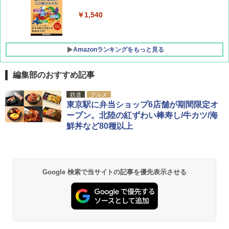
￥1,760
￥1,540
Amazonランキングをもっと見る
編集部のおすすめ記事
[キャンパーズコレクション 山善] ポップアッ
DEWEL パラソル 大型 ビーチ アウトドアパ
鉄道
グルメ
プテント 傘みたいに広げて畳める パッとサ
ラソル ガーデン サイトシート付 折りたたみ
東京駅に弁当ショップ6店舗が期間限定オ
ッとサンシェード キューブ フルクローズ メ
防水 UVカット 4段階高さ調整 軽量 収納袋付
ープン。北陸の紅ずわい棒寿し/牛カツ/海
ッシュ 簡単設置 ワンタッチテント キャンプ
き
鮮丼など80種以上
&ハイキング カーキ PATC-150(KH)
￥6,459
￥6,829
GRANDOOR ステンレス保冷剤 2個セット 2
Google 検索で当サイトの記事を優先表示させる
PYKES PEAK (パイクスピーク) 着替えテン
026リニューアル 急速冷凍 空間倍増 衛生的
ト プライバシー テント 【中が透けない】 1
コンパクト 保冷力長持ち
人用 折りたたみ 防災グッズ 災害用トイレ ビ
ーチ ピクニック ポップアップテント 携帯 簡
￥2,980
易 トイレテント (オリーブ)
￥4,836