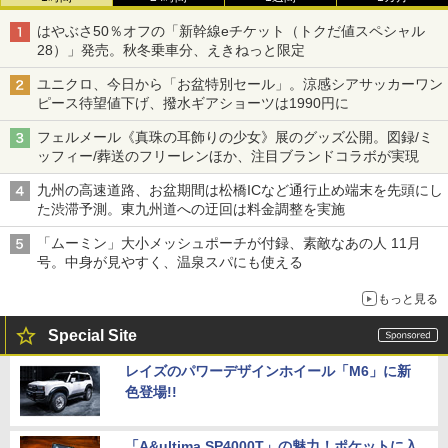
はやぶさ50％オフの「新幹線eチケット（トクだ値スペシャル
28）」発売。秋冬乗車分、えきねっと限定
ユニクロ、今日から「お盆特別セール」。涼感シアサッカーワン
ピース待望値下げ、撥水ギアショーツは1990円に
フェルメール《真珠の耳飾りの少女》展のグッズ公開。図録/ミ
ッフィー/葬送のフリーレンほか、注目ブランドコラボが実現
九州の高速道路、お盆期間は松橋ICなど通行止め端末を先頭にし
た渋滞予測。東九州道への迂回は料金調整を実施
「ムーミン」大小メッシュポーチが付録、素敵なあの人 11月
号。中身が見やすく、温泉スパにも使える
もっと見る
Special Site
レイズのパワーデザインホイール「M6」に新
色登場!!
「A&ultima SP4000T」の魅力！ポケットに入