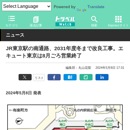
Powered by
Translate
トラベル Watch
旅の方法
鉄旅
駅ビル・エキナカ
カテゴリ
過去記事
検索
Impressサイト
ニュース
JR東京駅の南通路、2031年度冬まで改良工事。エ
キュート東京は8月ごろ営業終了
編集部：丸山花梨
2024年5月8日 17:31
リスト
2024年5月8日 発表