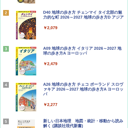
ディズニーファン ２０２６年 ９月号 [雑
D40 地球の歩き方 チェンマイ タイ北部の魅
誌] (ＤＩＳＮＥＹ ＦＡＮ)
力的な町 2026～2027 地球の歩き方D アジア
￥713
￥2,079
山と溪谷 2026年8月号「南アルプス大全」
A09 地球の歩き方 イタリア 2026～2027 地
球の歩き方A ヨーロッパ
￥1,540
￥2,479
Coyote No.89 特集 星野道夫 夢見る旅
A26 地球の歩き方 チェコ ポーランド スロヴ
ァキア 2026～2027 地球の歩き方A ヨーロッ
パ
￥1,540
￥2,277
AIRLINE（エアライン）2026年9月号【特
新しい日本地理 地図・統計・移動から読み
集】ボーイング110周年を祝して！
解く (講談社現代新書)