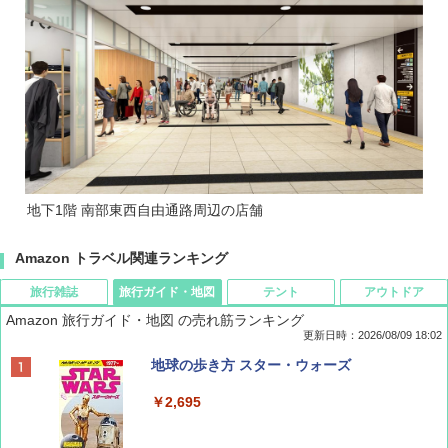
地下1階 南部東西自由通路周辺の店舗
Amazon トラベル関連ランキング
旅行雑誌
旅行ガイド・地図
テント
アウトドア
Amazon 旅行ガイド・地図 の売れ筋ランキング
更新日時：2026/08/09 18:02
BE-PAL(ビ-パル) 2026年 9 月号【特別付録:
地球の歩き方 スター・ウォーズ
SOTO ミニマル"旅"財布 ランダム2種】
￥2,695
￥1,500