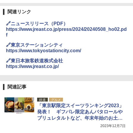
熊撃退スプレー 熊よけスプレー 熊スプレー
【日本企業販売】超強力クマ対策スプレー 30
0ml（連続噴射30秒）110ml（連続噴射15
関連リンク
ENDLESS BASE 《めざましテレビで紹介》
秒）射程5～10m 安全ロック搭載 携帯収納袋
テント ワンタッチ RENEW 幅200 2-3人用 43
付き ヒグマ・イノシシ対策 自治体・教育機
🔗ニュースリリース（PDF）
500002(88859)
関の購入実績 登山・キャンプ・アウトドア・
https://www.jreast.co.jp/press/2024/20240508_ho02.pd
防災用品 長期保存可能 緊急時用 日本国内発
f
送
￥5,999
🔗東京ステーションシティ
￥3,680
https://www.tokyostationcity.com/
[キャンパーズコレクション 山善] 傘みたいに
広げるだけ パッとサッとテント ブラックコ
🔗東日本旅客鉄道株式会社
ーティング フルクローズ メッシュ 3-4人用
Across やわらか保冷剤 日本製 固まらない 1
https://www.jreast.co.jp/
簡単設置 ポップアップテント エクルベージ
1cm ソフト 2個セット (2個セット)
ュ(BC仕様) PATC-150B(EB)
￥680
￥9,990
関連記事
鉄道
グルメ
着替えテント トイレテント 透けない【換気
[キャンパーズコレクション 山善] 傘みたいに
「東京駅限定スイーツランキング2023」
通気窓付き】収納袋付き UVカット 防水 防災
広げるだけ パッとサッとテント キューブワ
発表！ ギフパレ限定あんバタロールや
コンパクト iimono117 (ブルー)
イドプラス ブラックコーティング フルクロ
ーズ メッシュ 5人用 簡単設置 ポップアップ
ブリュレタルトなど、年末年始のお土産
テント PATCW-200B エクルベージュ
￥3,180
に
2023年12月7日