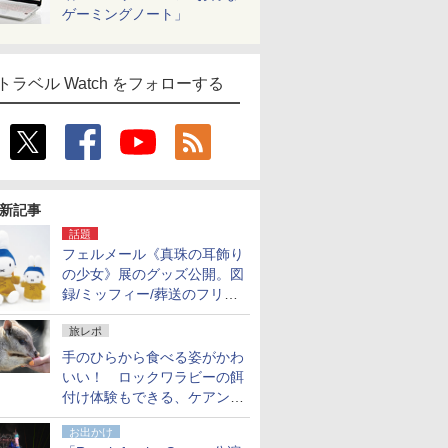
ゲーミングノート」
トラベル Watch をフォローする
新記事
話題
フェルメール《真珠の耳飾り
の少女》展のグッズ公開。図
録/ミッフィー/葬送のフリー
レンほか、注目ブランドコラ
旅レポ
ボが実現
手のひらから食べる姿がかわ
いい！ ロックワラビーの餌
付け体験もできる、ケアンズ
でアサートン高原の日本語ガ
お出かけ
イド付きツアーに参加してみ