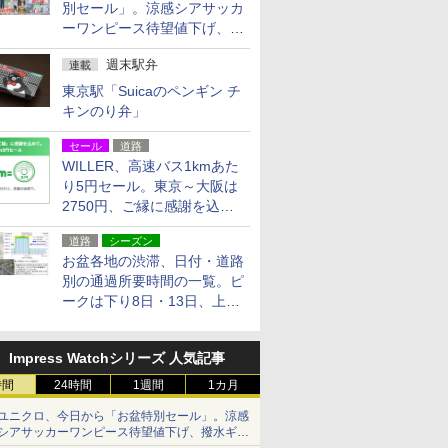
別セール」。涼感シアサッカ
ーワンピース待望値下げ、撥
水ギアショーツは1990円に
週末駅弁
連載
東京駅「Suicaのペンギン チ
キンのり弁」
セール
道路
WILLER、高速バス1kmあた
り5円セール。東京～大阪は
2750円、ご縁に感謝を込め
た20周年記念キャンペーン
道路
シーズン
お盆各地の渋滞、日付・道路
別の通過所要時間の一覧。ピ
ークは下り8日・13日、上り
14日・15日
Impress Watchシリーズ 人気記事
時間
24時間
1週間
1カ月
ユニクロ、今日から「お盆特別セール」。涼感
シアサッカーワンピース待望値下げ、撥水ギア