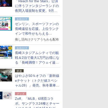
「Reach for the Stars」公演
た
に伴うファンタジーランドの
夜間入場規制を変更。9月か
ら18時50分～20時ごろに
お出かけ
ゼンリン、スポーツファンの
長崎遠征を応援。上位ランク
インで和牛がもらえる
「GO！GO！長崎スタンプラ
推し活向けクリアうちわも配布
リー」
お出かけ
長崎スタジアムシティでの観
戦＆2泊で最大1万円お得にな
る「長崎満喫！アウェイ遠征
応援キャンペーン」
鉄道
はやぶさ50％オフの「新幹線
eチケット（トクだ値スペシ
ャル28）」発売。秋冬乗車
分、えきねっと限定
グッズ
Zoff、「MLB」6球団コラ
ボ。サングラス24種とチャー