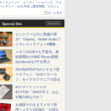
ディズニーシー「インディ・ジョーンズ・アド
ベンチャー」が11月末に運営再開。プロジェク
ションマッピングを追加、DPAは1500円
もっと見る
Special Site
エントリーなのに脅威の実
力!「Osprey」Noble Audioワ
イヤレスイヤフォン4機種を
一気に聴く
メモリ32GBでも予算内。産
経新聞社がAMD Ryzen搭載
dynabookを2千台導入
SOUNDPEATSのイヤカフ型
イヤフォン「UU2イヤーカ
フ」をイヤカフマニアが語る
AIスマートノートの
iFLYTEK「AINOTE 2」はな
ぜ魅力的なのか？
お値段そのままでメモリ倍
増！メモリ32GBの「お得な