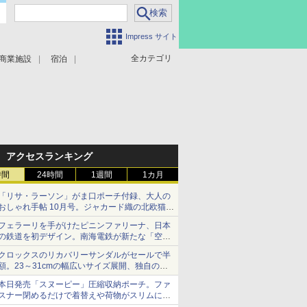
Impress サイト
全カテゴリ
商業施設
宿泊
アクセスランキング
時間
24時間
1週間
1カ月
「リサ・ラーソン」がま口ポーチ付録、大人の
おしゃれ手帖 10月号。ジャカード織の北欧猫デ
ザイン
フェラーリを手がけたピニンファリーナ、日本
の鉄道を初デザイン。南海電鉄が新たな「空港
特急」をなにわ筋線へ導入
クロックスのリカバリーサンダルがセールで半
額。23～31cmの幅広いサイズ展開、独自のク
ッション素材を採用
本日発売「スヌーピー」圧縮収納ポーチ。ファ
スナー閉めるだけで着替えや荷物がスリムにま
とまる