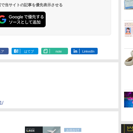
19,541円～
5,758円～
6,070円～
 検索で当サイトの記事を優先表示させる
ェア
はてブ
note
LinkedIn
1/
お出かけ