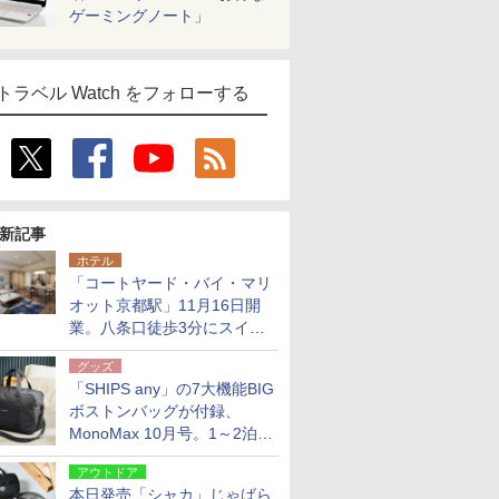
ゲーミングノート」
トラベル Watch をフォローする
新記事
ホテル
「コートヤード・バイ・マリ
オット京都駅」11月16日開
業。八条口徒歩3分にスイー
ト含む全270室、ダイニング
グッズ
も併設
「SHIPS any」の7大機能BIG
ボストンバッグが付録、
MonoMax 10月号。1～2泊の
荷物、キャリーオンも可能
アウトドア
本日発売「シャカ」じゃばら