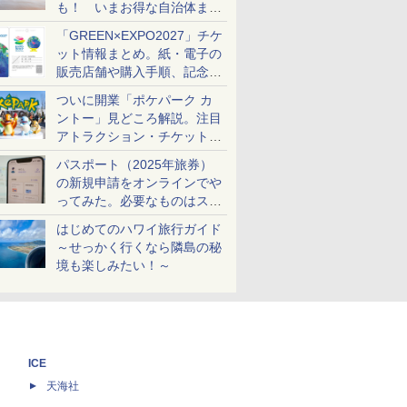
も！ いまお得な自治体まと
め
「GREEN×EXPO2027」チケ
ット情報まとめ。紙・電子の
販売店舗や購入手順、記念チ
ケットも解説
ついに開業「ポケパーク カ
ントー」見どころ解説。注目
アトラクション・チケット手
配・来場前に必要な準備は？
パスポート（2025年旅券）
の新規申請をオンラインでや
ってみた。必要なものはスマ
ホとマイナカードのみ
はじめてのハワイ旅行ガイド
～せっかく行くなら隣島の秘
境も楽しみたい！～
ICE
天海社