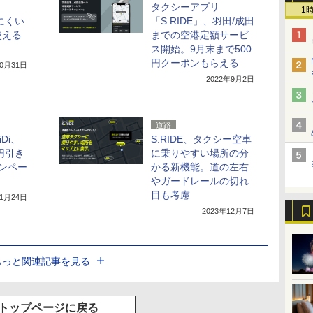
タクシーアプリ
1
えにくい
「S.RIDE」、羽田/成田
使える
までの空港定額サービ
ス開始。9月末まで500
円クーポンもらえる
10月31日
2022年9月2日
道路
Di、
S.RIDE、タクシー空車
円引き
に乗りやすい場所の分
ンペー
かる新機能。道の左右
やガードレールの切れ
目も考慮
11月24日
2023年12月7日
もっと関連記事を見る
トップページに戻る