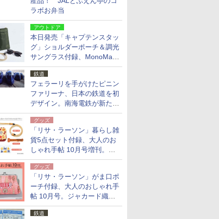
産品！ JALとぶえん亭のコ
ラボお弁当
アウトドア
本日発売「キャプテンスタッ
グ」ショルダーポーチ＆調光
サングラス付録、MonoMax
9月号増刊
鉄道
フェラーリを手がけたピニン
ファリーナ、日本の鉄道を初
デザイン。南海電鉄が新たな
「空港特急」をなにわ筋線へ
グッズ
導入
「リサ・ラーソン」暮らし雑
貨5点セット付録、大人のお
しゃれ手帖 10月号増刊。
USBケーブルや缶ケースなど
グッズ
「リサ・ラーソン」がま口ポ
ーチ付録、大人のおしゃれ手
帖 10月号。ジャカード織の
北欧猫デザイン
鉄道