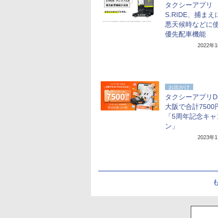
タクシーアプリ
S.RIDE、捕ま
悪天候時などに
優先配車機能
2022年
お出かけ
タクシーアプリDi
大阪で合計7500
「5周年記念キャ
ン」
2023年