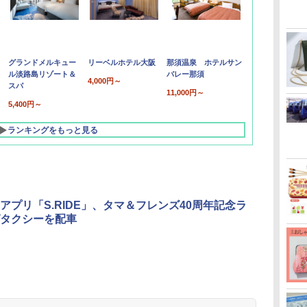
グランドメルキュー
リーベルホテル大阪
那須温泉 ホテルサン
ル淡路島リゾート＆
バレー那須
4,000円～
スパ
11,000円～
5,400円～
ランキングをもっと見る
アプリ「S.RIDE」、タマ＆フレンズ40周年記念ラ
タクシーを配車
北陸 福井 あわら
品川プリンスホテ
舞浜ビューホテル
箱根湯本温泉 ホテ
ホテルトラスティ東
オリエンタルホテル
下呂温泉 水明館
住友不動産ホテル ヴ
東京ベイ舞浜ホテル
温泉 清風荘（北陸
ル イーストタワー
ｂｙ ＨＵＬＩＣ
ル おかだ
京ベイサイド
東京ベイ
ィラフォンテーヌグラ
ファーストリゾート
8,250円～
最大級の庭園露天風
（旧：東京ベイ舞浜
ンド東京有明
9,958円～
11,200円～
5,450円～
5,200円～
4,290円～
呂の宿 清風荘）
ホテル）