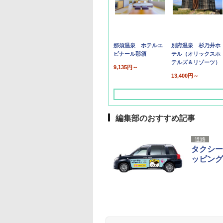
那須温泉 ホテルエ
別府温泉 杉乃井ホ
ピナール那須
テル（オリックスホ
テルズ＆リゾーツ）
9,135円～
13,400円～
編集部のおすすめ記事
道路
タクシー
ッピング
草津温泉 ホテル櫻
品川プリンスホテル
グランドニッコー東
海のサウナ＆スパ
東京ドームホテル
シェラトン・グラン
井
京ベイ 舞浜
オールインクルーシ
デ・トーキョーベ
7,037円～
7,980円～
ブ 島原温泉ホテル
イ・ホテル
14,300円～
6,800円～
南風楼