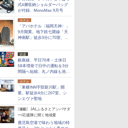
式4層収納ショルダーバッグ
が付録、MonoMax 9月号
ホテル
「アパホテル〈福岡天神〉」
9月開業。地下鉄七隈線「天
神南駅」徒歩3分に70室、エ
リア初の直営店
鉄道
銀座線、平日70本・土休日
58本増発で日中の運転を3分
間隔へ短縮。丸ノ内線も池袋
～中野坂上を4分間隔に
ホテル
「東横INN宇部新川駅」開
業。駅徒歩4分に207室、シ
ンエヴァ聖地
JALふるさとアンバサダ
連載
ー/応援隊に聞く地域愛
鹿児島空港で味わう地域の特