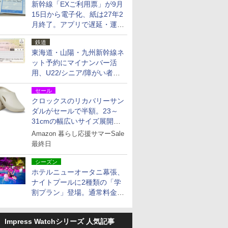
新幹線「EXご利用票」が9月
15日から電子化、紙は27年2
月終了。アプリで遅延・運休
も確認可能に
鉄道
東海道・山陽・九州新幹線ネ
ット予約にマイナンバー活
用、U22/シニア/障がい者割
を9月15日から発売
セール
クロックスのリカバリーサン
ダルがセールで半額。23～
31cmの幅広いサイズ展開、
独自のクッション素材を採用
Amazon 暮らし応援サマーSale
最終日
シーズン
ホテルニューオータニ幕張、
ナイトプールに2種類の「学
割プラン」登場。通常料金の
およそ半額でお得に夜活
Impress Watchシリーズ 人気記事