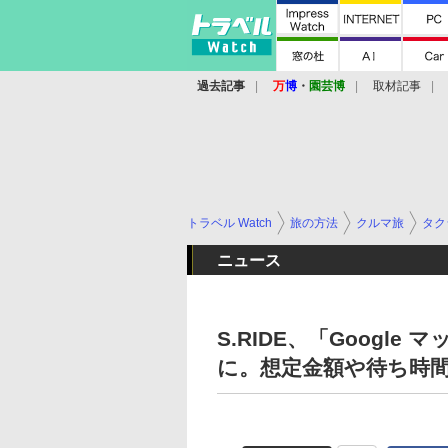
過去記事
万
博
・
園芸博
取材記事
トラベル Watch
旅の方法
クルマ旅
タク
ニュース
S.RIDE、「Googl
に。想定金額や待ち時