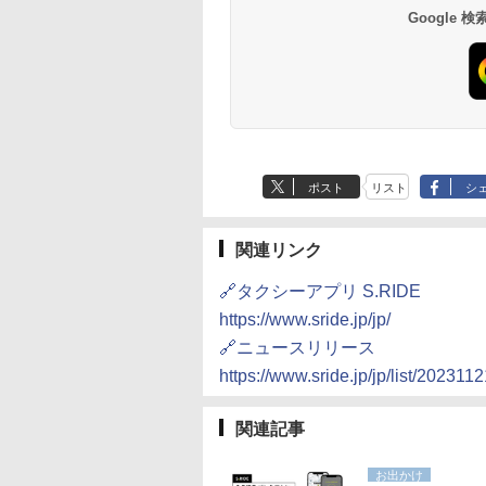
10,450円～
7,950円～
Google
ポスト
リスト
シ
関連リンク
🔗タクシーアプリ S.RIDE
https://www.sride.jp/jp/
🔗ニュースリリース
https://www.sride.jp/jp/list/2023112
関連記事
お出かけ