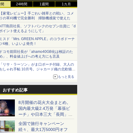
時間
24時間
1週間
1カ月
【家電レビュー】手ごわい雑草との戦い、コメ
リの草刈機で完全勝利 掃除機感覚で使えた
NTT島田社長、ソフトバンクのセブン出資に「d
ポイント使えるようにして」
ミスド「Mrs. GREEN APPLE」のコラボドーナ
ツ4種、いよいよ発売！
ドコモ前田社長が「ahamo40GB化は検証のた
め」、料金値上げへの考え方にも言及
「リサ・ラーソン」がま口ポーチ付録、大人の
おしゃれ手帖 10月号。ジャカード織の北欧猫デ
ザイン
もっと見る
おすすめ記事
8月開催の花火大会まとめ。
国内最大級2.4万発「幕張ビ
ーチ」や日本三大「長岡」な
ど大型イベント目白押し！
全国で旅行キャンペーン
続々、最大1万5000円オフ