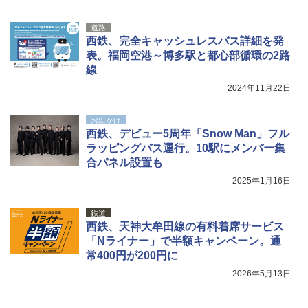
広げるだけ パッとサッとテント キューブワ
USB充電式 高精度 超長距離照射 長時間使用
イド ブラックコーティング フルクローズ メ
可能 安全ロック付き 高安全性 金属製耐久 コ
ッシュ 4人用 簡単設置 ポップアップテント P
ンパクト多機能設計 持ち運び便利 アウトド
道路
ATCW-150B エクルベージュ
ア/オフィス/教育現場/展示会用 緑
西鉄、完全キャッシュレスバス詳細を発
表。福岡空港～博多駅と都心部循環の2路
￥-
￥1,180
線
2024年11月22日
お出かけ
西鉄、デビュー5周年「Snow Man」フル
ラッピングバス運行。10駅にメンバー集
合パネル設置も
2025年1月16日
鉄道
西鉄、天神大牟田線の有料着席サービス
「Nライナー」で半額キャンペーン。通
常400円が200円に
2026年5月13日