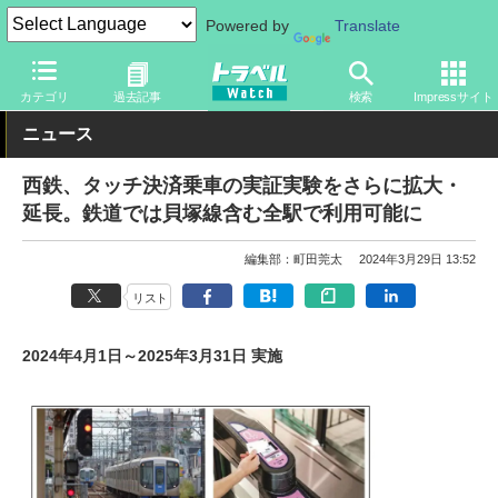
Powered by
Translate
トラベル Watch
旅の方法
鉄旅
電車
カテゴリ
過去記事
検索
Impressサイト
ニュース
西鉄、タッチ決済乗車の実証実験をさらに拡大・
延長。鉄道では貝塚線含む全駅で利用可能に
編集部：町田莞太
2024年3月29日 13:52
リスト
2024年4月1日～2025年3月31日 実施