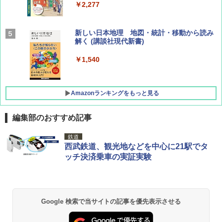
￥2,277
AIRLINE（エアライン）2026年9月号【特
新しい日本地理 地図・統計・移動から読み
集】ボーイング110周年を祝して！
解く (講談社現代新書)
￥1,760
￥1,540
Amazonランキングをもっと見る
編集部のおすすめ記事
[キャンパーズコレクション 山善] ポップアッ
熊撃退スプレー 熊よけスプレー 熊スプレー
鉄道
プテント 傘みたいに広げて畳める パッとサ
【日本企業販売】超強力クマ対策スプレー 30
西武鉄道、観光地などを中心に21駅でタ
ッとサンシェード キューブ フルクローズ メ
0ml（連続噴射30秒）110ml（連続噴射15
ッチ決済乗車の実証実験
ッシュ 簡単設置 ワンタッチテント キャンプ
秒）射程5～10m 安全ロック搭載 携帯収納袋
&ハイキング カーキ PATC-150(KH)
付き ヒグマ・イノシシ対策 自治体・教育機
関の購入実績 登山・キャンプ・アウトドア・
防災用品 長期保存可能 緊急時用 日本国内発
￥6,830
送
Google 検索で当サイトの記事を優先表示させる
￥3,680
PYKES PEAK (パイクスピーク) 着替えテン