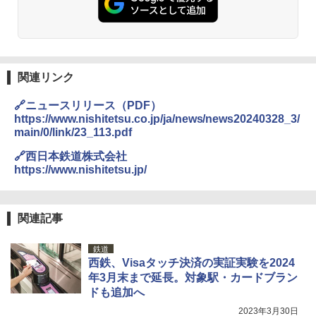
ト プライバシー テント 【中が透けない】 1
人用 折りたたみ 防災グッズ 災害用トイレ ビ
ーチ ピクニック ポップアップテント 携帯 簡
GRANDOOR ステンレス保冷剤 2個セット 2
易 トイレテント (グレー)
026リニューアル 急速冷凍 空間倍増 衛生的
コンパクト 保冷力長持ち
￥4,980
￥2,980
関連リンク
ENDLESS BASE 《めざましテレビで紹介》
🔗ニュースリリース（PDF）
テント ワンタッチ RENEW 幅200 2-3人用 43
BUNDOK(バンドック)ソロ ドーム 1 EX BDK
https://www.nishitetsu.co.jp/ja/news/news20240328_3/
500002(88859)
-08EX カーキ ソロキャンプ ポリエステル フ
main/0/link/23_113.pdf
レーム ドーム型 テント
￥5,999
🔗西日本鉄道株式会社
￥-
https://www.nishitetsu.jp/
[キャンパーズコレクション 山善] 傘みたいに
広げるだけ パッとサッとテント ブラックコ
DEWEL パラソル 大型 ビーチ アウトドアパ
ーティング フルクローズ メッシュ 3-4人用
ラソル ガーデン サイトシート付 折りたたみ
関連記事
簡単設置 ポップアップテント エクルベージ
防水 UVカット 4段階高さ調整 軽量 収納袋付
ュ(BC仕様) PATC-150B(EB)
き
鉄道
西鉄、Visaタッチ決済の実証実験を2024
￥9,990
￥6,459
年3月末まで延長。対象駅・カードブラン
ドも追加へ
[キャンパーズコレクション 山善] 傘みたいに
ポインターライト 強力 小型 緑色/赤色/青紫色
2023年3月30日