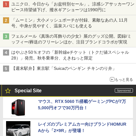
ユニクロ、今日から「お盆特別セール」。涼感シアサッカーワン
ピース待望値下げ、撥水ギアショーツは1990円に
「ムーミン」大小メッシュポーチが付録、素敵なあの人 11月
号。中身が見やすく、温泉スパにも使える
フェルメール《真珠の耳飾りの少女》展のグッズ公開。図録/ミ
ッフィー/葬送のフリーレンほか、注目ブランドコラボが実現
はやぶさ50％オフの「新幹線eチケット（トクだ値スペシャル
28）」発売。秋冬乗車分、えきねっと限定
【週末駅弁】東京駅「Suicaのペンギン チキンのり弁」
もっと見る
Special Site
マウス、RTX 5060 Ti搭載ゲーミングPCが7万
5,000円オフで30万円台！
レイズのプレミアムカー向けブランドHOMUR
Aから「2×9R」が登場！