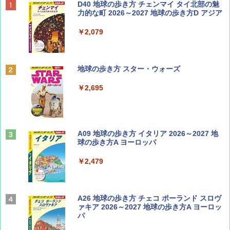
BE-PAL(ビ-パル) 2026年 9 月号【特別付録:
D40 地球の歩き方 チェンマイ タイ北部の魅
SOTO ミニマル"旅"財布 ランダム2種】
力的な町 2026～2027 地球の歩き方D アジア
￥1,500
￥2,079
ディズニーファン ２０２６年 ９月号 [雑
地球の歩き方 スター・ウォーズ
誌] (ＤＩＳＮＥＹ ＦＡＮ)
￥2,695
￥713
山と溪谷 2026年8月号「南アルプス大全」
A09 地球の歩き方 イタリア 2026～2027 地
球の歩き方A ヨーロッパ
￥1,540
￥2,479
Coyote No.89 特集 星野道夫 夢見る旅
A26 地球の歩き方 チェコ ポーランド スロヴ
ァキア 2026～2027 地球の歩き方A ヨーロッ
パ
￥1,540