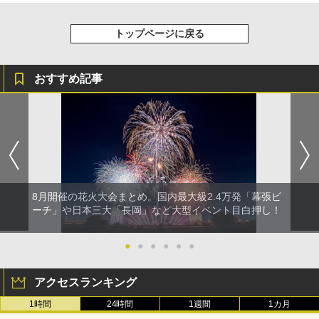
トップページに戻る
おすすめ記事
8月開催の花火大会まとめ。国内最大級2.4万発「幕張ビ
ーチ」や日本三大「長岡」など大型イベント目白押し！
●
●
●
●
●
●
アクセスランキング
1時間
24時間
1週間
1カ月