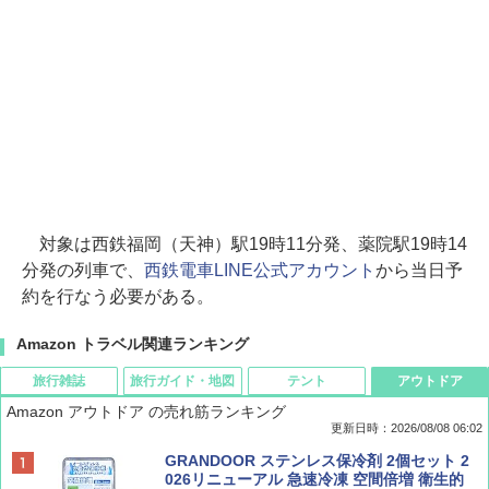
対象は西鉄福岡（天神）駅19時11分発、薬院駅19時14
分発の列車で、
西鉄電車LINE公式アカウント
から当日予
約を行なう必要がある。
Amazon トラベル関連ランキング
旅行雑誌
旅行ガイド・地図
テント
アウトドア
Amazon アウトドア の売れ筋ランキング
更新日時：2026/08/08 06:02
BE-PAL(ビ-パル) 2026年 9 月号【特別付録:
D40 地球の歩き方 チェンマイ タイ北部の魅
[キャンパーズコレクション 山善] ポップアッ
GRANDOOR ステンレス保冷剤 2個セット 2
SOTO ミニマル"旅"財布 ランダム2種】
力的な町 2026～2027 地球の歩き方D アジア
プテント 傘みたいに広げて畳める パッとサ
026リニューアル 急速冷凍 空間倍増 衛生的