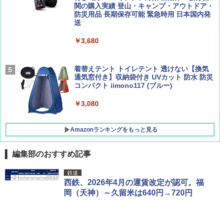
ーティング フルクローズ メッシュ 3-4人用
関の購入実績 登山・キャンプ・アウトドア・
簡単設置 ポップアップテント エクルベージ
防災用品 長期保存可能 緊急時用 日本国内発
AIRLINE（エアライン）2026年9月号【特
A26 地球の歩き方 チェコ ポーランド スロヴ
ュ(BC仕様) PATC-150B(EB)
送
集】ボーイング110周年を祝して！
ァキア 2026～2027 地球の歩き方A ヨーロッ
パ
￥9,990
￥3,680
￥1,760
￥2,277
[キャンパーズコレクション 山善] 傘みたいに
着替えテント トイレテント 透けない【換気
広げるだけ パッとサッとテント キューブワ
通気窓付き】収納袋付き UVカット 防水 防災
イド ブラックコーティング フルクローズ メ
コンパクト iimono117 (ブルー)
ッシュ 4人用 簡単設置 ポップアップテント P
ATCW-150B エクルベージュ
￥3,080
￥-
Amazonランキングをもっと見る
編集部のおすすめ記事
鉄道
西鉄、2026年4月の運賃改定が認可。福
岡（天神）～久留米は640円→720円