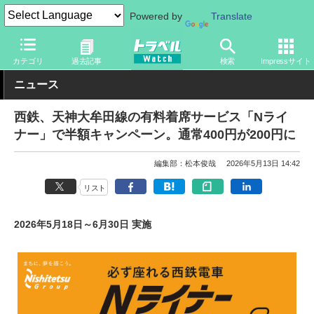
Powered by
Translate
トラベル Watch
旅の方法
お得なきっぷ
カテゴリ
過去記事
検索
Impressサイト
ニュース
西鉄、天神大牟田線の有料着席サービス「Nライ
ナー」で半額キャンペーン。通常400円が200円に
編集部：松本俊哉
2026年5月13日 14:42
リスト
2026年5月18日～6月30日 実施