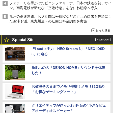
フェラーリを手がけたピニンファリーナ、日本の鉄道を初デザイ
ン。南海電鉄が新たな「空港特急」をなにわ筋線へ導入
九州の高速道路、お盆期間は松橋ICなど通行止め端末を先頭にし
た渋滞予測。東九州道への迂回は料金調整を実施
もっと見る
Special Site
iFi audio主力「NEO Stream 3」「NEO iDSD
3」に迫る
鳥肌ものの「DENON HOME」サウンドを体感
した！
お値段そのままでメモリ倍増！メモリ32GBの
「お得なゲーミングノート」
クリエイティブが作った2万円台の“小さなピュ
アオーディオスピーカー”