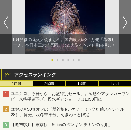
8月開催の花火大会まとめ。国内最大級2.4万発「幕張ビ
ーチ」や日本三大「長岡」など大型イベント目白押し！
●
●
●
●
●
●
アクセスランキング
1時間
24時間
1週間
1カ月
ユニクロ、今日から「お盆特別セール」。涼感シアサッカーワン
ピース待望値下げ、撥水ギアショーツは1990円に
はやぶさ50％オフの「新幹線eチケット（トクだ値スペシャル
28）」発売。秋冬乗車分、えきねっと限定
【週末駅弁】東京駅「Suicaのペンギン チキンのり弁」