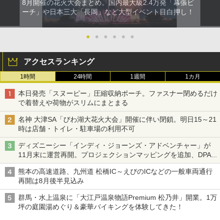
8月開催の花火大会まとめ。国内最大級2.4万発「幕張ビ
ーチ」や日本三大「長岡」など大型イベント目白押し！
●
●
●
●
●
●
アクセスランキング
1時間
24時間
1週間
1カ月
本日発売「スヌーピー」圧縮収納ポーチ。ファスナー閉めるだけ
で着替えや荷物がスリムにまとまる
名神 大津SA「びわ湖大花火大会」開催に伴い閉鎖。明日15～21
時は店舗・トイレ・駐車場の利用不可
ディズニーシー「インディ・ジョーンズ・アドベンチャー」が
11月末に運営再開。プロジェクションマッピングを追加、DPA
は1500円
熊本の高速道路、九州道 松橋IC～えびのICなどの一般車両通行
再開は8月後半見込み
群馬・水上温泉に「大江戸温泉物語Premium 松乃井」開業。1万
坪の庭園湯めぐり＆豪華バイキングを体験してきた！