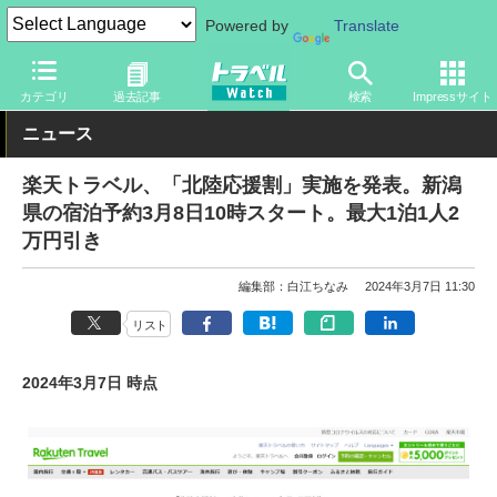
Powered by
Translate
トラベル Watch
企業・政府・官庁
政府・官庁
旅行会社・旅行
カテゴリ
過去記事
検索
Impressサイト
ニュース
楽天トラベル、「北陸応援割」実施を発表。新潟
県の宿泊予約3月8日10時スタート。最大1泊1人2
万円引き
編集部：白江ちなみ
2024年3月7日 11:30
リスト
2024年3月7日 時点