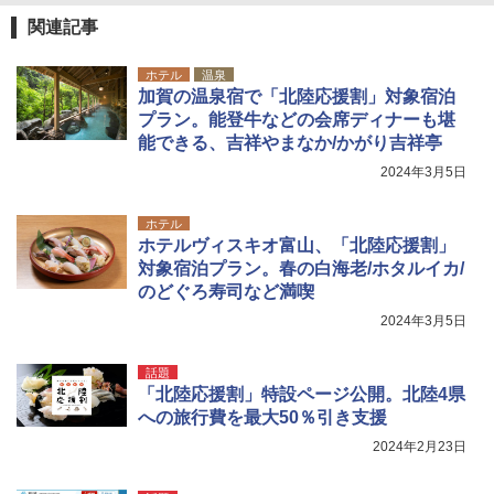
関連記事
ホテル
温泉
加賀の温泉宿で「北陸応援割」対象宿泊
プラン。能登牛などの会席ディナーも堪
能できる、吉祥やまなか/かがり吉祥亭
2024年3月5日
ホテル
ホテルヴィスキオ富山、「北陸応援割」
対象宿泊プラン。春の白海老/ホタルイカ/
のどぐろ寿司など満喫
2024年3月5日
話題
「北陸応援割」特設ページ公開。北陸4県
への旅行費を最大50％引き支援
2024年2月23日