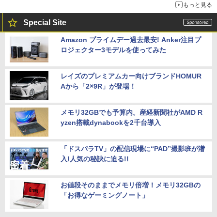
もっと見る
Special Site
Amazon プライムデー過去最安! Anker注目プ
ロジェクター3モデルを使ってみた
レイズのプレミアムカー向けブランドHOMUR
Aから「2×9R」が登場！
メモリ32GBでも予算内。産経新聞社がAMD R
yzen搭載dynabookを2千台導入
「ドスパラTV」の配信現場に“PAD”撮影班が潜
入!人気の秘訣に迫る!!
お値段そのままでメモリ倍増！メモリ32GBの
「お得なゲーミングノート」