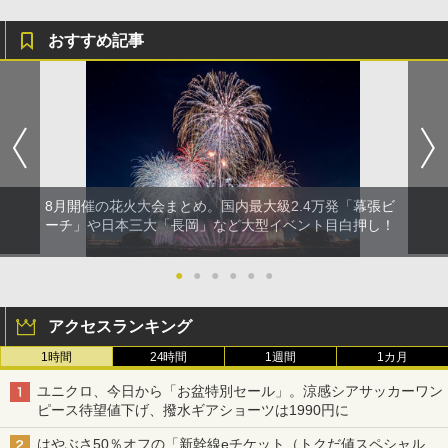
おすすめ記事
8月開催の花火大会まとめ。国内最大級2.4万発「幕張ビ
ーチ」や日本三大「長岡」など大型イベント目白押し！
●
●
●
●
●
●
アクセスランキング
1時間
24時間
1週間
1カ月
ユニクロ、今日から「お盆特別セール」。涼感シアサッカーワン
ピース待望値下げ、撥水ギアショーツは1990円に
はやぶさ50％オフの「新幹線eチケット（トクだ値スペシャル