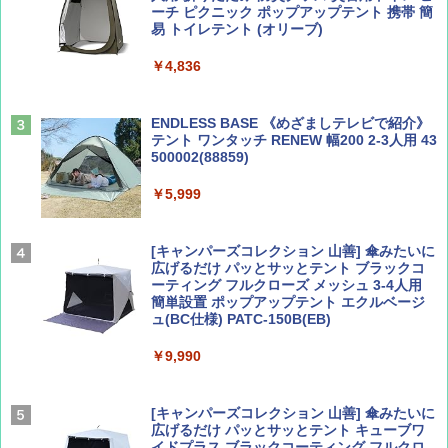
ーチ ピクニック ポップアップテント 携帯 簡
易 トイレテント (オリーブ)
山と溪谷 2026年8月号「南アルプス大全」
A09 地球の歩き方 イタリア 2026～2027 地
￥4,836
球の歩き方A ヨーロッパ
￥1,540
￥2,479
ENDLESS BASE 《めざましテレビで紹介》
テント ワンタッチ RENEW 幅200 2-3人用 43
500002(88859)
Coyote No.89 特集 星野道夫 夢見る旅
A26 地球の歩き方 チェコ ポーランド スロヴ
ァキア 2026～2027 地球の歩き方A ヨーロッ
￥5,999
パ
￥1,540
￥2,277
[キャンパーズコレクション 山善] 傘みたいに
広げるだけ パッとサッとテント ブラックコ
ーティング フルクローズ メッシュ 3-4人用
簡単設置 ポップアップテント エクルベージ
AIRLINE（エアライン）2026年9月号【特
新しい日本地理 地図・統計・移動から読み
ュ(BC仕様) PATC-150B(EB)
集】ボーイング110周年を祝して！
解く (講談社現代新書)
￥9,990
￥1,760
￥1,540
[キャンパーズコレクション 山善] 傘みたいに
広げるだけ パッとサッとテント キューブワ
イドプラス ブラックコーティング フルクロ