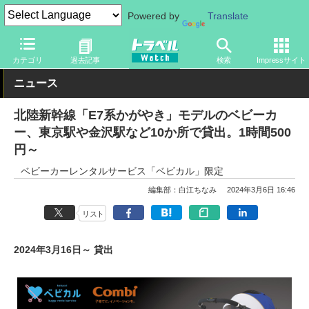
Powered by
Translate
トラベル Watch
企業・政府・官庁
鉄道
JR
カテゴリ
過去記事
検索
Impressサイト
ニュース
北陸新幹線「E7系かがやき」モデルのベビーカ
ー、東京駅や金沢駅など10か所で貸出。1時間500
円～
ベビーカーレンタルサービス「ベビカル」限定
編集部：白江ちなみ
2024年3月6日 16:46
リスト
2024年3月16日～ 貸出