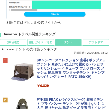
利用予約はベビカル公式サイトから
Amazon トラベル関連ランキング
旅行雑誌
旅行ガイド・地図
テント
アウトドア
Amazon テント の売れ筋ランキング
更新日時：2026/08/09 18:02
BE-PAL(ビ-パル) 2026年 9 月号【特別付録:
地球の歩き方 スター・ウォーズ
[キャンパーズコレクション 山善] ポップアッ
SOTO ミニマル"旅"財布 ランダム2種】
プテント 傘みたいに広げて畳める パッとサ
ッとサンシェード キューブ フルクローズ メ
￥2,695
ッシュ 簡単設置 ワンタッチテント キャンプ
￥1,500
&ハイキング カーキ PATC-150(KH)
￥6,829
ディズニーファン ２０２６年 ９月号 [雑
D40 地球の歩き方 チェンマイ タイ北部の魅
誌] (ＤＩＳＮＥＹ ＦＡＮ)
力的な町 2026～2027 地球の歩き方D アジア
PYKES PEAK (パイクスピーク) 着替えテン
ト プライバシー テント 【中が透けない】 1
￥713
￥2,079
人用 折りたたみ 防災グッズ 災害用トイレ ビ