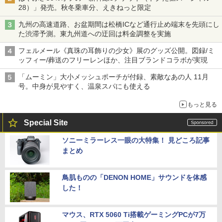
28）」発売。秋冬乗車分、えきねっと限定
九州の高速道路、お盆期間は松橋ICなど通行止め端末を先頭にし
た渋滞予測。東九州道への迂回は料金調整を実施
フェルメール《真珠の耳飾りの少女》展のグッズ公開。図録/ミ
ッフィー/葬送のフリーレンほか、注目ブランドコラボが実現
「ムーミン」大小メッシュポーチが付録、素敵なあの人 11月
号。中身が見やすく、温泉スパにも使える
もっと見る
Special Site
ソニーミラーレス一眼の大特集！ 見どころ記事
まとめ
鳥肌ものの「DENON HOME」サウンドを体感
した！
マウス、RTX 5060 Ti搭載ゲーミングPCが7万