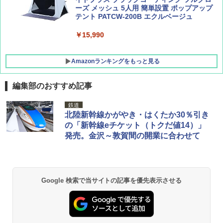
ーズ メッシュ 5人用 簡単設置 ポップアップ
テント PATCW-200B エクルベージュ
￥15,990
Amazonランキングをもっと見る
編集部のおすすめ記事
DEWEL パラソル 大型 ビーチ アウトドアパ
鉄道
ラソル ガーデン サイトシート付 折りたたみ
北陸新幹線かがやき・はくたか30％引き
防水 UVカット 4段階高さ調整 軽量 収納袋付
の「新幹線eチケット（トクだ値14）」
き
発売。金沢～敦賀間の開業に合わせて
￥6,459
GRANDOOR ステンレス保冷剤 2個セット 2
Google 検索で当サイトの記事を優先表示させる
026リニューアル 急速冷凍 空間倍増 衛生的
コンパクト 保冷力長持ち
￥2,980