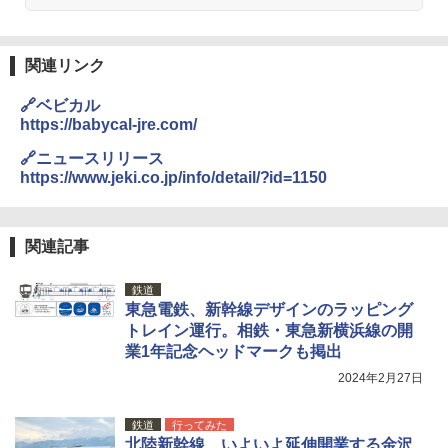
熊撃退スプレー 熊よけスプレー 熊スプレー
【日本企業販売】超強力クマ対策スプレー 30
0ml（連続噴射30秒）110ml（連続噴射15
関連リンク
秒）射程5～10m 安全ロック搭載 携帯収納袋
付き ヒグマ・イノシシ対策 自治体・教育機
🔗ベビカル
関の購入実績 登山・キャンプ・アウトドア・
https://babycal-jre.com/
防災用品 長期保存可能 緊急時用 日本国内発
送
🔗ニュースリリース
https://www.jeki.co.jp/info/detail/?id=1150
￥3,680
Across やわらか保冷剤 日本製 固まらない 1
関連記事
1cm ソフト 2個セット (2個セット)
鉄道
￥680
東急電鉄、新幹線デザインのラッピング
トレイン運行。相鉄・東急新横浜線の開
業1年記念ヘッドマークも掲出
着替えテント トイレテント 透けない【換気
2024年2月27日
通気窓付き】収納袋付き UVカット 防水 防災
コンパクト iimono117 (ブルー)
鉄道
行ってみた
￥3,180
北陸新幹線、いよいよ延伸開業する金沢