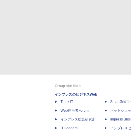
Group site links
インプレスのビジネスWeb
Think IT
SmartGri
Web担当者Forum
ネットショ
インプレス総合研究所
Impress Busi
IT Leaders
インプレス