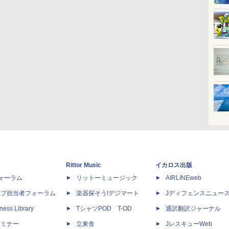
Rittor Music
イカロス出版
dフォーラム
リットーミュージック
AIRLINEweb
ップ担当者フォーラム
楽器探そう!デジマート
Jディフェンスニュー
ness Library
TシャツPOD T-OD
通訳翻訳ジャーナル
セミナー
立東舎
JレスキューWeb