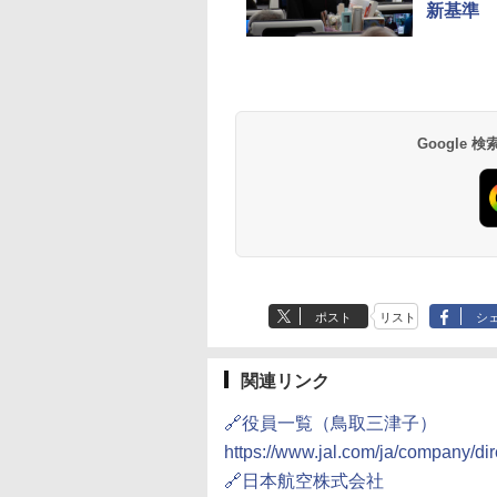
新基準
草津温泉 ホテル櫻
品川プリンスホテル
グランドニッコー東
海のサウナ＆スパ
東京ドームホテル
シェラトン・グラン
井
京ベイ 舞浜
オールインクルーシ
デ・トーキョーベ
7,037円～
7,980円～
ブ 島原温泉ホテル
イ・ホテル
14,300円～
6,800円～
南風楼
10,450円～
7,950円～
Google
ポスト
リスト
シ
関連リンク
🔗役員一覧（鳥取三津子）
https://www.jal.com/ja/company/dir
🔗日本航空株式会社