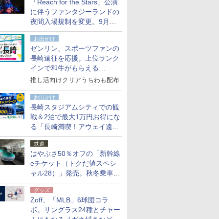
「Reach for the Stars」公演
た
に伴うファンタジーランドの
夜間入場規制を変更。9月か
ら18時50分～20時ごろに
お出かけ
ゼンリン、スポーツファンの
長崎遠征を応援。上位ランク
インで和牛がもらえる
「GO！GO！長崎スタンプラ
推し活向けクリアうちわも配布
リー」
お出かけ
長崎スタジアムシティでの観
戦＆2泊で最大1万円お得にな
る「長崎満喫！アウェイ遠征
応援キャンペーン」
鉄道
はやぶさ50％オフの「新幹線
eチケット（トクだ値スペシ
ャル28）」発売。秋冬乗車
分、えきねっと限定
グッズ
Zoff、「MLB」6球団コラ
ボ。サングラス24種とチャー