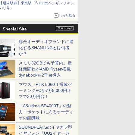
【週末駅弁】東京駅「Suicaのペンギン チキン
のり弁」
もっと見る
Special Site
総合オーディオブランドに進
化するSHANLINGとは何者
か？
メモリ32GBでも予算内。産
経新聞社がAMD Ryzen搭載
dynabookを2千台導入
マウス、RTX 5060 Ti搭載ゲ
ーミングPCが7万5,000円オ
フで30万円台！
「A&ultima SP4000T」の魅
力！ポケットに入るオーディ
オの醍醐味
SOUNDPEATSのイヤカフ型
イヤフォン「UU2イヤーカ