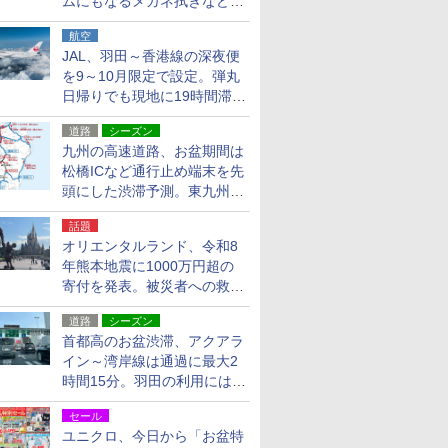
ムにもなるメガネ拭きなど雑
貨24種
航空
JAL、羽田～香港線の深夜便
を9～10月限定で設定。弾丸
日帰りでも現地に19時間滞在
できる
道路
シーズン
九州の高速道路、お盆期間は
松橋ICなど通行止め端末を先
頭にした渋滞予測。東九州道
への迂回は料金調整を実施
話題
オリエンタルランド、令和8
年熊本地震に1000万円超の
寄付を発表。被災者への救援
活動・復旧支援
道路
シーズン
首都高のお盆渋滞、アクアラ
イン～湾岸線は通過に最大2
時間15分。羽田の利用には
「空港西出口」の利用検討を
セール
ユニクロ、今日から「お盆特