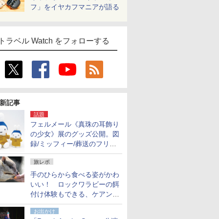
フ」をイヤカフマニアが語る
トラベル Watch をフォローする
新記事
話題
フェルメール《真珠の耳飾り
の少女》展のグッズ公開。図
録/ミッフィー/葬送のフリー
レンほか、注目ブランドコラ
旅レポ
ボが実現
手のひらから食べる姿がかわ
いい！ ロックワラビーの餌
付け体験もできる、ケアンズ
でアサートン高原の日本語ガ
お出かけ
イド付きツアーに参加してみ