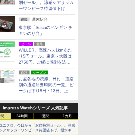
別セール」。涼感シアサッカ
ーワンピース待望値下げ、撥
水ギアショーツは1990円に
週末駅弁
連載
東京駅「Suicaのペンギン チ
キンのり弁」
セール
道路
WILLER、高速バス1kmあた
り5円セール。東京～大阪は
2750円、ご縁に感謝を込め
た20周年記念キャンペーン
道路
シーズン
お盆各地の渋滞、日付・道路
別の通過所要時間の一覧。ピ
ークは下り8日・13日、上り
14日・15日
Impress Watchシリーズ 人気記事
時間
24時間
1週間
1カ月
ユニクロ、今日から「お盆特別セール」。涼感
シアサッカーワンピース待望値下げ、撥水ギア