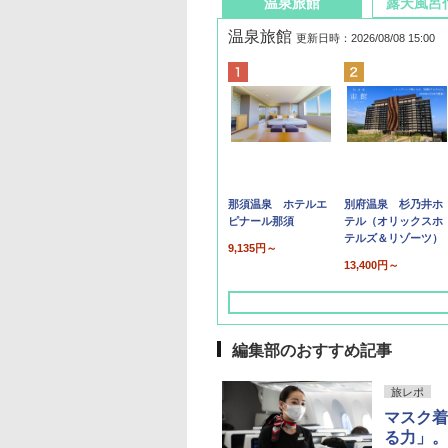
温泉旅館
露天風呂
温泉旅館
更新日時：2026/08/08 15:00
那須温泉 ホテルエ
別府温泉 杉乃井ホ
ピナール那須
テル（オリックスホ
テルズ＆リゾーツ）
9,135円～
13,400円～
編集部のおすすめ記事
旅レポ
マスク着
る力」。