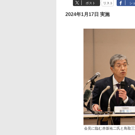
ポスト
リスト
シ
2024年1月17日 実施
会見に臨む赤坂祐二氏と鳥取三