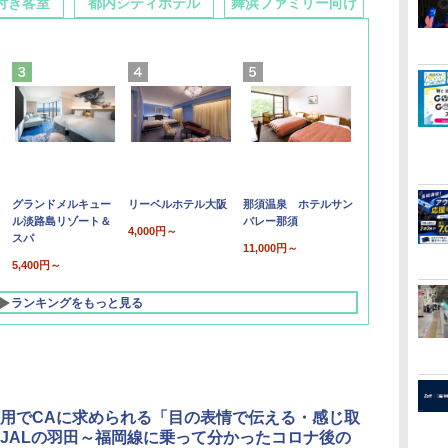
付き客室
都内シティホテル
舞浜ファミリー向け
グランドメルキュー
リーベルホテル大阪
那須温泉 ホテルサン
ル淡路島リゾート＆
バレー那須
4,000円～
スパ
11,000円～
5,400円～
ランキングをもっと見る
用でCAに求められる「目の表情で伝える・感じ取
JALの羽田～福岡線に乗って分かったコロナ後の