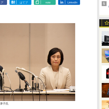
ェア
はてブ
note
LinkedIn
津子氏