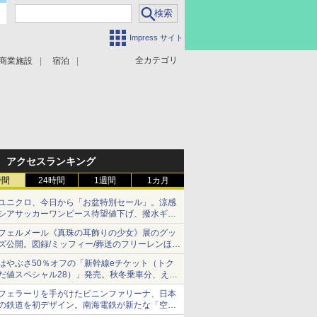
Impress サイト
全カテゴリ
商業施設
宿泊
アクセスランキング
時間
24時間
1週間
1カ月
ユニクロ、今日から「お盆特別セール」。涼感
シアサッカーワンピース待望値下げ、撥水ギア
ショーツは1990円に
フェルメール《真珠の耳飾りの少女》展のグッ
ズ公開。図録/ミッフィー/葬送のフリーレンほ
か、注目ブランドコラボが実現
はやぶさ50％オフの「新幹線eチケット（トク
だ値スペシャル28）」発売。秋冬乗車分、えき
ねっと限定
フェラーリを手がけたピニンファリーナ、日本
の鉄道を初デザイン。南海電鉄が新たな「空港
特急」をなにわ筋線へ導入