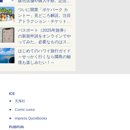
販売店舗や購入手順、記念チ
ケットも解説
ついに開業「ポケパーク カ
ントー」見どころ解説。注目
アトラクション・チケット手
配・来場前に必要な準備は？
パスポート（2025年旅券）
の新規申請をオンラインでや
ってみた。必要なものはスマ
ホとマイナカードのみ
はじめてのハワイ旅行ガイド
～せっかく行くなら隣島の秘
境も楽しみたい！～
ICE
天海社
ス
Comic curea
impress QuickBooks
PUBFUN