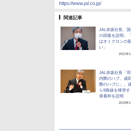
https://www.jal.co.jp/
関連記事
JAL赤坂社長、
の回復を説明。
はオミクロンの
い」
2021年
JAL赤坂社長「
内際のハブ、成
際のハブに」。
ら9路線を移管す
発着枠を説明
2019年