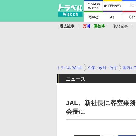
過去記事
万
博
・
園芸博
取材記事
トラベル Watch
企業・政府・官庁
国内エ
ニュース
JAL、新社長に客室乗
会長に