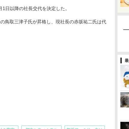
4月1日以降の社長交代を決定した。
務の鳥取三津子氏が昇格し、現社長の赤坂祐二氏は代
最