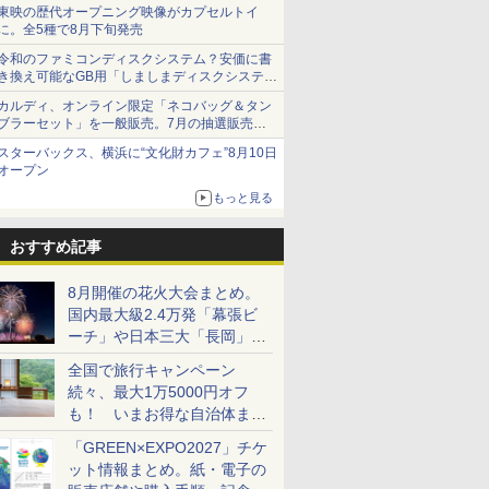
ショーツは1990円に
東映の歴代オープニング映像がカプセルトイ
に。全5種で8月下旬発売
令和のファミコンディスクシステム？安価に書
き換え可能なGB用「しましまディスクシステ
ム」
カルディ、オンライン限定「ネコバッグ＆タン
ブラーセット」を一般販売。7月の抽選販売の
当選無効分
スターバックス、横浜に“文化財カフェ”8月10日
オープン
もっと見る
おすすめ記事
8月開催の花火大会まとめ。
国内最大級2.4万発「幕張ビ
ーチ」や日本三大「長岡」な
ど大型イベント目白押し！
全国で旅行キャンペーン
続々、最大1万5000円オフ
も！ いまお得な自治体まと
め
「GREEN×EXPO2027」チケ
ット情報まとめ。紙・電子の