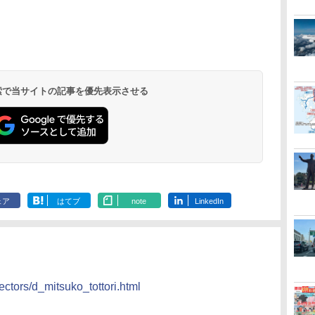
北陸 福井 あわら
品川プリンスホテ
舞浜ビューホテル
箱根湯本温泉 ホテ
ホテルトラスティ東
オリエンタルホテル
下呂温泉 水明館
住友不動産ホテル ヴ
東京ベイ舞浜ホテル
温泉 清風荘（北陸
ル イーストタワー
ｂｙ ＨＵＬＩＣ
ル おかだ
京ベイサイド
東京ベイ
ィラフォンテーヌグラ
ファーストリゾート
8,250円～
最大級の庭園露天風
（旧：東京ベイ舞浜
ンド東京有明
9,958円～
11,200円～
5,450円～
5,200円～
4,290円～
呂の宿 清風荘）
ホテル）
19,541円～
5,758円～
6,070円～
 検索で当サイトの記事を優先表示させる
ェア
はてブ
note
LinkedIn
ectors/d_mitsuko_tottori.html