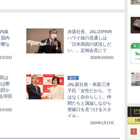
国内線
赤坂社長、JAL/ZIPAIR
「国内
ハワイ線の見通しは
影響な
「日米両国の状況しだ
い」。定例会見にて
12月10日
2020年10月8日
羽田は
航空
田は際
JAL新社長・鳥取三津
成田か
子氏「女性だから、で
る羽田
はなく自分らしく。仲
間たちと議論しながら
突破口を見つけるスタ
11月19日
イル」
1
2024年1月17日