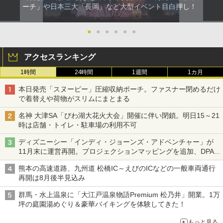
ーチ」や日本三大「長岡」など大型イベント目白押し！
●
●
●
●
●
●
アクセスランキング
1時間
24時間
1週間
1カ月
本日発売「スヌーピー」圧縮収納ポーチ。ファスナー閉めるだけ
で着替えや荷物がスリムにまとまる
名神 大津SA「びわ湖大花火大会」開催に伴い閉鎖。明日15～21
時は店舗・トイレ・駐車場の利用不可
ディズニーシー「インディ・ジョーンズ・アドベンチャー」が
11月末に運営再開。プロジェクションマッピングを追加、DPA
は1500円
熊本の高速道路、九州道 松橋IC～えびのICなどの一般車両通行
再開は8月後半見込み
群馬・水上温泉に「大江戸温泉物語Premium 松乃井」開業。1万
坪の庭園湯めぐり＆豪華バイキングを体験してきた！
もっと見る