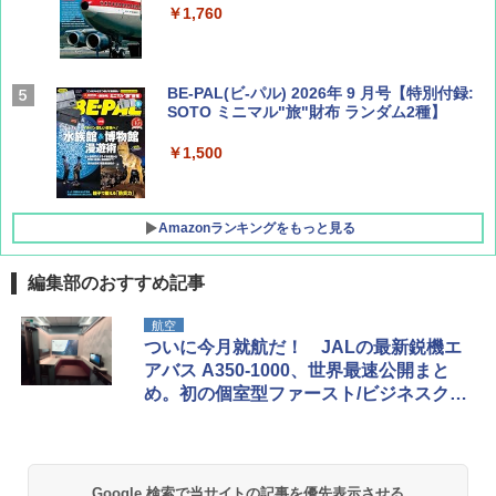
￥1,760
BE-PAL(ビ-パル) 2026年 9 月号【特別付録:
SOTO ミニマル"旅"財布 ランダム2種】
￥1,500
Amazonランキングをもっと見る
編集部のおすすめ記事
D40 地球の歩き方 チェンマイ タイ北部の魅
[キャンパーズコレクション 山善] ポップアッ
BUNDOK(バンドック)ソロ ドーム 1 EX BDK
航空
力的な町 2026～2027 地球の歩き方D アジア
プテント 傘みたいに広げて畳める パッとサ
-08EX カーキ ソロキャンプ ポリエステル フ
ついに今月就航だ！ JALの最新鋭機エ
ッとサンシェード キューブ フルクローズ メ
レーム テント
アバス A350-1000、世界最速公開まと
ッシュ 簡単設置 ワンタッチテント キャンプ
￥2,079
め。初の個室型ファースト/ビジネスクラ
&ハイキング カーキ PATC-150(KH)
￥14,800
スは劇的進化！
￥6,832
A09 地球の歩き方 イタリア 2026～2027 地
GRANDOOR ステンレス保冷剤 2個セット 2
球の歩き方A ヨーロッパ
026リニューアル 急速冷凍 空間倍増 衛生的
Google 検索で当サイトの記事を優先表示させる