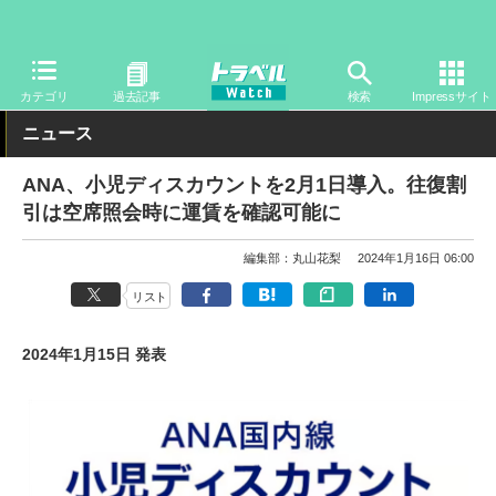
トラベル Watch
企業・政府・官庁
国内エアライン
ANA
カテゴリ
過去記事
検索
Impressサイト
ニュース
ANA、小児ディスカウントを2月1日導入。往復割
引は空席照会時に運賃を確認可能に
編集部：丸山花梨
2024年1月16日 06:00
リスト
2024年1月15日 発表