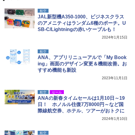
Coleman(コールマン) ツーリングドーム/LD
ポインターライト 強力 小型 緑色/赤色/青紫色
X 2人用 3人用 キャンプ アウトドア フェス
USB充電式 高精度 超長距離照射 長時間使用
航空
収納 コンパクト 簡単設営 カンガルーテント
可能 安全ロック付き 高安全性 金属製耐久 コ
JAL新型機A350-1000、ビジネスクラス
ソロキャンプ ソロテント
ンパクト多機能設計 持ち運び便利 アウトド
ア/オフィス/教育現場/展示会用 緑
のアメニティはランダム6種のポーチ。U
￥20,718
SB-C/Lightningの赤いケーブルも！
￥1,180
2024年1月15日
航空
ANA、アプリリニューアルで「My Book
ing」画面のデザイン変更＆機能改善。お
すすめ機能も新設
2023年11月1日
航空
セール
ANAの新春タイムセールは1月10日～19
日！ ホノルル往復7万8000円～など国
際線航空券、ホテル、ツアーがおトクに
2024年1月10日
航空