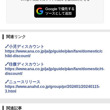
PYKES PEAK (パイクスピーク) 着替えテン
コンパクト 保冷力長持ち
ト プライバシー テント 【中が透けない】 1
￥2,479
人用 折りたたみ 防災グッズ 災害用トイレ ビ
￥2,980
ーチ ピクニック ポップアップテント 携帯 簡
易 トイレテント (ブラック)
A26 地球の歩き方 チェコ ポーランド スロヴ
熊撃退スプレー 熊よけスプレー 熊スプレー
￥4,980
ァキア 2026～2027 地球の歩き方A ヨーロッ
【日本企業販売】超強力クマ対策スプレー 30
パ
0ml（連続噴射30秒）110ml（連続噴射15
秒）射程5～10m 安全ロック搭載 携帯収納袋
関連リンク
￥2,277
ENDLESS BASE 《めざましテレビで紹介》
付き ヒグマ・イノシシ対策 自治体・教育機
テント ワンタッチ RENEW 幅200 2-3人用 43
関の購入実績 登山・キャンプ・アウトドア・
🔗小児ディスカウント
500002(88859)
防災用品 長期保存可能 緊急時用 日本国内発
https://www.ana.co.jp/ja/jp/guide/plan/fare/domestic/c
送
地球の歩き方 スター・ウォーズ
hild-discount/
￥5,499
￥3,680
￥2,695
🔗往復ディスカウント
https://www.ana.co.jp/ja/jp/guide/plan/fare/domestic/rt-
[キャンパーズコレクション 山善] 傘みたいに
discount/
広げるだけ パッとサッとテント ブラックコ
DEWEL パラソル 大型 ビーチ アウトドアパ
ーティング フルクローズ メッシュ 3-4人用
ラソル ガーデン サイトシート付 折りたたみ
🔗ニュースリリース
簡単設置 ポップアップテント エクルベージ
防水 UVカット 4段階高さ調整 軽量 収納袋付
新しい日本地理 地図・統計・移動から読み
https://www.anahd.co.jp/group/pr/202401/20240115-
ュ(BC仕様) PATC-150B(EB)
き
解く (講談社現代新書)
3.html
￥8,991
￥6,459
￥1,540
関連記事