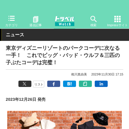
トラベル Watch
旅の情報
観光地
ディズニーリゾート
カテゴリ
過去記事
検索
Impressサイト
ニュース
東京ディズニーリゾートのパークコーデに次なる
一手！ これでビッグ・バッド・ウルフ＆三匹の
子ぶたコーデは完璧！
相川真由美
2023年11月30日 17:15
リスト
2023年12月26日 発売