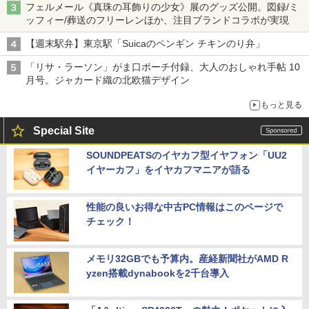
フェルメール《真珠の耳飾りの少女》展のグッズ公開。図録/ミ
ッフィー/葬送のフリーレンほか、注目ブランドコラボが実現
【週末駅弁】東京駅「Suicaのペンギン チキンのり弁」
「リサ・ラーソン」がま口ポーチ付録、大人のおしゃれ手帖 10
月号。ジャカード織の北欧猫デザイン
もっと見る
Special Site
SOUNDPEATSのイヤカフ型イヤフォン「UU2
イヤーカフ」をイヤカフマニアが語る
性能の良いお得な中古PC情報はこのページで
チェック！
メモリ32GBでも予算内。産経新聞社がAMD R
yzen搭載dynabookを2千台導入