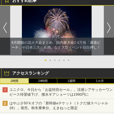
おすすめ記事
8月開催の花火大会まとめ。国内最大級2.4万発「幕張ビ
ーチ」や日本三大「長岡」など大型イベント目白押し！
●
●
●
●
●
●
アクセスランキング
1時間
24時間
1週間
1カ月
ユニクロ、今日から「お盆特別セール」。涼感シアサッカーワン
ピース待望値下げ、撥水ギアショーツは1990円に
はやぶさ50％オフの「新幹線eチケット（トクだ値スペシャル
28）」発売。秋冬乗車分、えきねっと限定