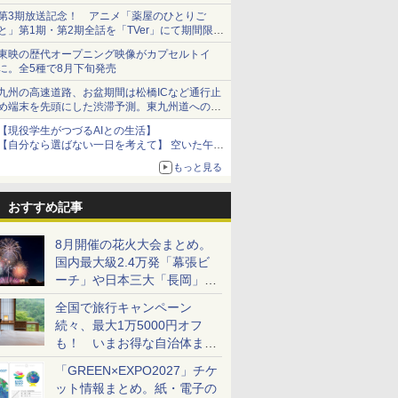
ショーツは1990円に
第3期放送記念！ アニメ「薬屋のひとりご
と」第1期・第2期全話を「TVer」にて期間限定
で順次無料配信開始
東映の歴代オープニング映像がカプセルトイ
に。全5種で8月下旬発売
九州の高速道路、お盆期間は松橋ICなど通行止
め端末を先頭にした渋滞予測。東九州道への迂
回は料金調整を実施
【現役学生がつづるAIとの生活】
【自分なら選ばない一日を考えて】 空いた午後
をチャッピーに捧げたら、思わぬ絶景に出会っ
もっと見る
た話
おすすめ記事
8月開催の花火大会まとめ。
国内最大級2.4万発「幕張ビ
ーチ」や日本三大「長岡」な
ど大型イベント目白押し！
全国で旅行キャンペーン
続々、最大1万5000円オフ
も！ いまお得な自治体まと
め
「GREEN×EXPO2027」チケ
ット情報まとめ。紙・電子の