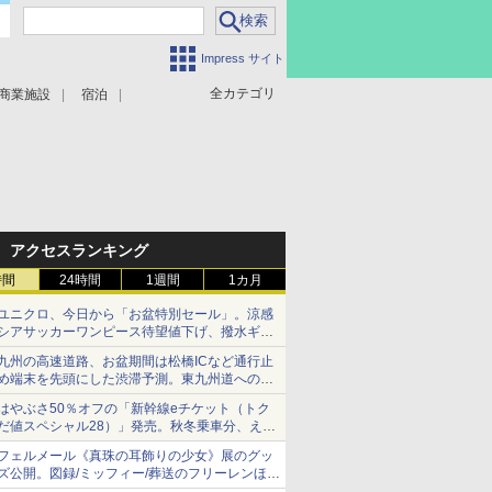
Impress サイト
全カテゴリ
商業施設
宿泊
アクセスランキング
時間
24時間
1週間
1カ月
ユニクロ、今日から「お盆特別セール」。涼感
シアサッカーワンピース待望値下げ、撥水ギア
ショーツは1990円に
九州の高速道路、お盆期間は松橋ICなど通行止
め端末を先頭にした渋滞予測。東九州道への迂
回は料金調整を実施
はやぶさ50％オフの「新幹線eチケット（トク
だ値スペシャル28）」発売。秋冬乗車分、えき
ねっと限定
フェルメール《真珠の耳飾りの少女》展のグッ
ズ公開。図録/ミッフィー/葬送のフリーレンほ
か、注目ブランドコラボが実現