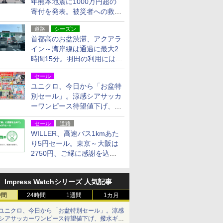
年熊本地震に1000万円超の
寄付を発表。被災者への救援
活動・復旧支援
道路
シーズン
首都高のお盆渋滞、アクアラ
イン～湾岸線は通過に最大2
時間15分。羽田の利用には
「空港西出口」の利用検討を
セール
ユニクロ、今日から「お盆特
別セール」。涼感シアサッカ
ーワンピース待望値下げ、撥
水ギアショーツは1990円に
セール
道路
WILLER、高速バス1kmあた
り5円セール。東京～大阪は
2750円、ご縁に感謝を込め
た20周年記念キャンペーン
Impress Watchシリーズ 人気記事
時間
24時間
1週間
1カ月
ユニクロ、今日から「お盆特別セール」。涼感
シアサッカーワンピース待望値下げ、撥水ギア