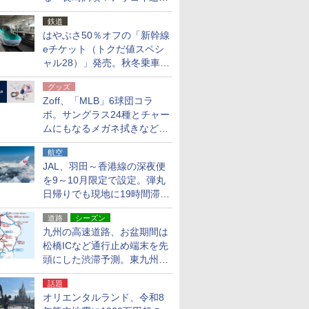
応援キャンペーン」
鉄道
はやぶさ50％オフの「新幹線
eチケット（トクだ値スペシ
ャル28）」発売。秋冬乗車
分、えきねっと限定
グッズ
Zoff、「MLB」6球団コラ
ボ。サングラス24種とチャー
ムにもなるメガネ拭きなど雑
貨24種
航空
JAL、羽田～香港線の深夜便
を9～10月限定で設定。弾丸
日帰りでも現地に19時間滞在
できる
道路
シーズン
九州の高速道路、お盆期間は
松橋ICなど通行止め端末を先
頭にした渋滞予測。東九州道
への迂回は料金調整を実施
話題
オリエンタルランド、令和8