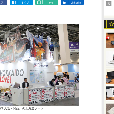
ェア
はてブ
note
LinkedIn
023 大阪・関西」の北海道ゾーン