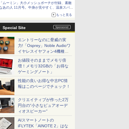
「ムーミン」大小メッシュポーチが付録、素敵
なあの人 11月号。中身が見やすく、温泉スパに
も使える
もっと見る
Special Site
エントリーなのに脅威の実
力!「Osprey」Noble Audioワ
イヤレスイヤフォン4機種を
一気に聴く
お値段そのままでメモリ倍
増！メモリ32GBの「お得な
ゲーミングノート」
性能の良いお得な中古PC情
報はこのページでチェック！
クリエイティブが作った2万
円台の“小さなピュアオーデ
ィオスピーカー”
AIスマートノートの
iFLYTEK「AINOTE 2」はな