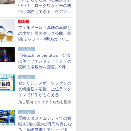
いい！ ロックワラビーの餌
付け体験もできる、ケアンズ
でアサートン高原の日本語ガ
話題
イド付きツアーに参加してみ
フェルメール《真珠の耳飾り
た
の少女》展のグッズ公開。図
録/ミッフィー/葬送のフリー
レンほか、注目ブランドコラ
お出かけ
ボが実現
「Reach for the Stars」公演
に伴うファンタジーランドの
夜間入場規制を変更。9月か
ら18時50分～20時ごろに
お出かけ
ゼンリン、スポーツファンの
長崎遠征を応援。上位ランク
インで和牛がもらえる
「GO！GO！長崎スタンプラ
推し活向けクリアうちわも配布
リー」
お出かけ
長崎スタジアムシティでの観
戦＆2泊で最大1万円お得にな
る「長崎満喫！アウェイ遠征