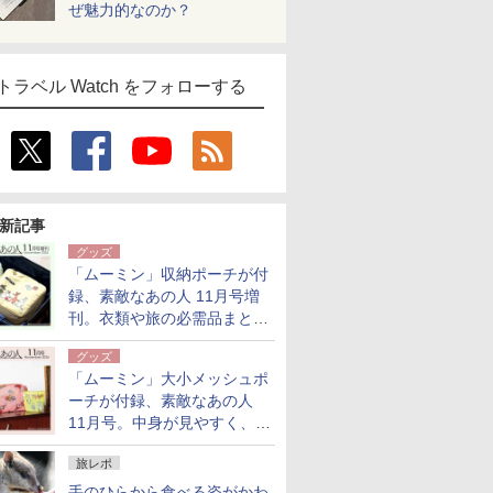
ぜ魅力的なのか？
トラベル Watch をフォローする
新記事
グッズ
「ムーミン」収納ポーチが付
録、素敵なあの人 11月号増
刊。衣類や旅の必需品まとま
る大小2個セット
グッズ
「ムーミン」大小メッシュポ
ーチが付録、素敵なあの人
11月号。中身が見やすく、温
泉スパにも使える
旅レポ
手のひらから食べる姿がかわ