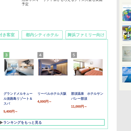
予定
付き客室
都内シティホテル
舞浜ファミリー向け
グランドメルキュー
リーベルホテル大阪
那須温泉 ホテルサン
ル淡路島リゾート＆
バレー那須
4,000円～
スパ
11,000円～
5,400円～
ランキングをもっと見る