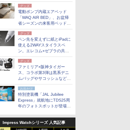
グッズ
電動ポンプ内蔵エアベッド
「WAQ AIR BED」、お盆帰
省シーズンの来客用ベッドに
も。使用後は収納バッグでコ
グッズ
ンパクトに保管
ペン先を変えずに紙とiPadに
使える2WAYスタイラスペ
ン。エレコム×ゼブラの共同
開発
グッズ
ファミリア×阪神タイガー
ス、コラボ第3弾は黒系デニ
ムバッグやサコッシュなど6
点。8月21日オンラインスト
お出かけ
アで発売
特別塗装機「JAL Jubilee
Express」就航地にTDS25周
年のフォトスポットが登場。
10月末まで青森空港に
Impress Watchシリーズ 人気記事