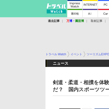
過去記事
万
博
・
園芸博
取材記事
トラベル Watch
イベント
ツーリズムEXP
ニュース
剣道・柔道・相撲を体
だ？ 国内スポーツツ