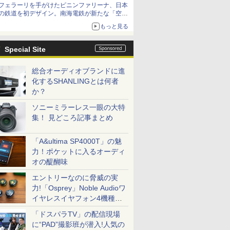
フェラーリを手がけたピニンファリーナ、日本
の鉄道を初デザイン。南海電鉄が新たな「空港
特急」をなにわ筋線へ導入
もっと見る
Special Site
総合オーディオブランドに進
化するSHANLINGとは何者
か？
ソニーミラーレス一眼の大特
集！ 見どころ記事まとめ
「A&ultima SP4000T」の魅
力！ポケットに入るオーディ
オの醍醐味
エントリーなのに脅威の実
力!「Osprey」Noble Audioワ
イヤレスイヤフォン4機種を
一気に聴く
「ドスパラTV」の配信現場
に“PAD”撮影班が潜入!人気の