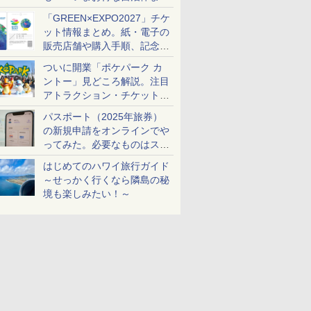
め
「GREEN×EXPO2027」チケ
ット情報まとめ。紙・電子の
販売店舗や購入手順、記念チ
ケットも解説
ついに開業「ポケパーク カ
ントー」見どころ解説。注目
アトラクション・チケット手
配・来場前に必要な準備は？
パスポート（2025年旅券）
の新規申請をオンラインでや
ってみた。必要なものはスマ
ホとマイナカードのみ
はじめてのハワイ旅行ガイド
～せっかく行くなら隣島の秘
境も楽しみたい！～