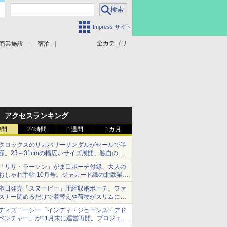
Impress サイト
全カテゴリ
商業施設
宿泊
アクセスランキング
時間
24時間
1週間
1カ月
クロックスのリカバリーサンダルがセールで半
額。23～31cmの幅広いサイズ展開、独自のク
ッション素材を採用
「リサ・ラーソン」がま口ポーチ付録、大人の
おしゃれ手帖 10月号。ジャカード織の北欧猫デ
ザイン
本日発売「スヌーピー」圧縮収納ポーチ。ファ
スナー閉めるだけで着替えや荷物がスリムにま
とまる
ディズニーシー「インディ・ジョーンズ・アド
ベンチャー」が11月末に運営再開。プロジェク
ションマッピングを追加、DPAは1500円