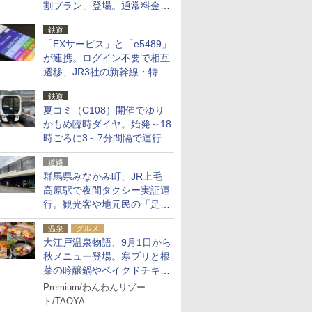
割プラン」登場。通常料金の
およそ半額でお得に夜活
鉄道
「EXサービス」と「e5489」
が連携。ログイン不要で相互
遷移、JR3社の新幹線・特急
予約をアプリで一括確認
鉄道
夏コミ（C108）開催でゆり
かもめ臨時ダイヤ。始発～18
時ごろに3～7分間隔で運行
道路
群馬県みなかみ町、JR上毛
高原駅で夜間タクシー実証運
行。観光客や地元民の「足が
ない」課題解消へ、木金土に
温泉
グルメ
2台体制
大江戸温泉物語、9月1日から
秋メニュー登場。寒ブリと根
菜の吟醸鍋やベイクドチキ
ン、ショコラ＆栗スイーツも
Premium/わんわんリゾー
食べ放題に
ト/TAOYA