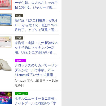
ーチ付録、大人のおしゃれ手
帖 10月号。ジャカード織の
北欧猫デザイン
鉄道
新幹線「EXご利用票」が9月
15日から電子化、紙は27年2
月終了。アプリで遅延・運休
も確認可能に
鉄道
東海道・山陽・九州新幹線ネ
ット予約にマイナンバー活
用、U22/シニア/障がい者割
を9月15日から発売
セール
クロックスのリカバリーサン
ダルがセールで半額。23～
31cmの幅広いサイズ展開、
独自のクッション素材を採用
Amazon 暮らし応援サマーSale
最終日
シーズン
ホテルニューオータニ幕張、
ナイトプールに2種類の「学