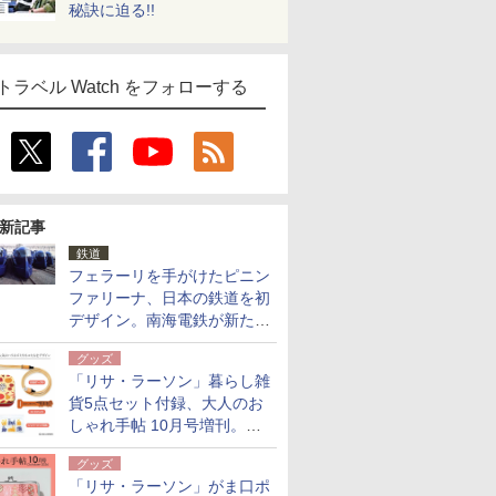
秘訣に迫る!!
トラベル Watch をフォローする
新記事
鉄道
フェラーリを手がけたピニン
ファリーナ、日本の鉄道を初
デザイン。南海電鉄が新たな
「空港特急」をなにわ筋線へ
グッズ
導入
「リサ・ラーソン」暮らし雑
貨5点セット付録、大人のお
しゃれ手帖 10月号増刊。
USBケーブルや缶ケースなど
グッズ
「リサ・ラーソン」がま口ポ