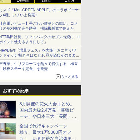
時間
24時間
1週間
1カ月
ミスド「Mrs. GREEN APPLE」のコラボドーナ
ツ4種、いよいよ発売！
【家電レビュー】手ごわい雑草との戦い、コメ
リの草刈機で完全勝利 掃除機感覚で使えた
NTT島田社長、ソフトバンクのセブン出資に「d
ポイント使えるようにして」
NewDays「増量フェス」を実施！おにぎり/サ
ンドイッチ/焼きそばなど16品が値段そのままで
ボリュームアップ
吉野家、牛リブロースを熱々で提供する「極旨
牛鉄板ステーキ定食」を発売
もっと見る
おすすめ記事
8月開催の花火大会まとめ。
国内最大級2.4万発「幕張ビ
ーチ」や日本三大「長岡」な
ど大型イベント目白押し！
全国で旅行キャンペーン
続々、最大1万5000円オフ
も！ いまお得な自治体まと