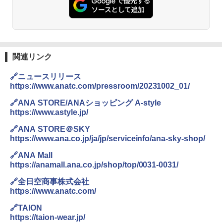
人用 折りたたみ 防災グッズ 災害用トイレ ビ
￥14,800
ーチ ピクニック ポップアップテント 携帯 簡
易 トイレテント (ブラック)
DEWEL パラソル 大型 ビーチ アウトドアパ
￥4,980
ラソル ガーデン サイトシート付 折りたたみ
防水 UVカット 4段階高さ調整 軽量 収納袋付
き
関連リンク
ENDLESS BASE 《めざましテレビで紹介》
テント ワンタッチ RENEW 幅200 2-3人用 43
￥6,459
🔗ニュースリリース
500002(88859)
https://www.anatc.com/pressroom/20231002_01/
￥5,999
ポインターライト 強力 小型 緑色/赤色/青紫色
🔗ANA STORE/ANAショッピング A-style
USB充電式 高精度 超長距離照射 長時間使用
https://www.astyle.jp/
可能 安全ロック付き 高安全性 金属製耐久 コ
[キャンパーズコレクション 山善] 傘みたいに
ンパクト多機能設計 持ち運び便利 アウトド
🔗ANA STORE＠SKY
広げるだけ パッとサッとテント ブラックコ
ア/オフィス/教育現場/展示会用 緑
https://www.ana.co.jp/ja/jp/serviceinfo/ana-sky-shop/
ーティング フルクローズ メッシュ 3-4人用
簡単設置 ポップアップテント エクルベージ
￥1,180
🔗ANA Mall
ュ(BC仕様) PATC-150B(EB)
https://anamall.ana.co.jp/shop/top/0031-0031/
￥9,990
🔗全日空商事株式会社
熊撃退スプレー 熊よけスプレー 熊スプレー
https://www.anatc.com/
【日本企業販売】超強力クマ対策スプレー 30
0ml（連続噴射30秒）110ml（連続噴射15
🔗TAION
[キャンパーズコレクション 山善] 傘みたいに
秒）射程5～10m 安全ロック搭載 携帯収納袋
広げるだけ パッとサッとテント キューブワ
付き ヒグマ・イノシシ対策 自治体・教育機
https://taion-wear.jp/