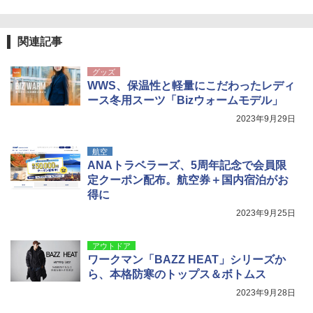
イド ブラックコーティング フルクローズ メ
関の購入実績 登山・キャンプ・アウトドア・
ッシュ 4人用 簡単設置 ポップアップテント P
防災用品 長期保存可能 緊急時用 日本国内発
ATCW-150B エクルベージュ
送
関連記事
￥-
￥3,680
グッズ
WWS、保温性と軽量にこだわったレディ
ース冬用スーツ「Bizウォームモデル」
2023年9月29日
航空
ANAトラベラーズ、5周年記念で会員限
定クーポン配布。航空券＋国内宿泊がお
得に
2023年9月25日
アウトドア
ワークマン「BAZZ HEAT」シリーズか
ら、本格防寒のトップス＆ボトムス
2023年9月28日