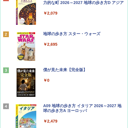
SOTO ミニマル"旅"財布 ランダム2種】
力的な町 2026～2027 地球の歩き方D アジア
￥1,500
￥2,079
ディズニーファン ２０２６年 ９月号 [雑
地球の歩き方 スター・ウォーズ
誌] (ＤＩＳＮＥＹ ＦＡＮ)
￥2,695
￥713
山と溪谷 2026年8月号「南アルプス大全」
僕が見た未来【完全版】
￥1,540
￥0
Coyote No.89 特集 星野道夫 夢見る旅
A09 地球の歩き方 イタリア 2026～2027 地
球の歩き方A ヨーロッパ
￥1,540
￥2,479