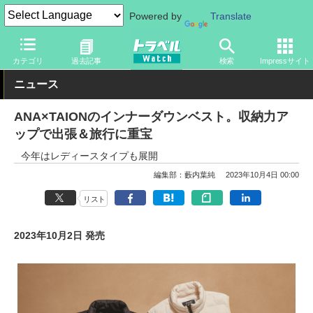
Powered by
Translate
トラベル Watch
旅のアイテム
旅行グッズ
衣類
カテゴリ
過去記事
検索
Impressサイト
ニュース
ANA×TAIONのインナーダウンベスト。収納力ア
ップで出張＆旅行に重宝
今年はレディースタイプも展開
編集部：藪内葉純
2023年10月4日 00:00
リスト
2023年10月2日 発売