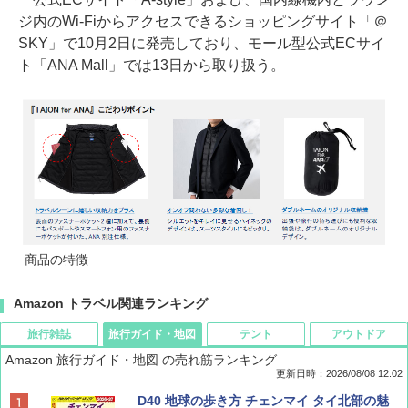
ジ内のWi-Fiからアクセスできるショッピングサイト「＠
SKY」で10月2日に発売しており、モール型公式ECサイ
ト「ANA Mall」では13日から取り扱う。
商品の特徴
Amazon トラベル関連ランキング
旅行雑誌
旅行ガイド・地図
テント
アウトドア
Amazon 旅行ガイド・地図 の売れ筋ランキング
更新日時：2026/08/08 12:02
BE-PAL(ビ-パル) 2026年 9 月号【特別付録:
D40 地球の歩き方 チェンマイ タイ北部の魅