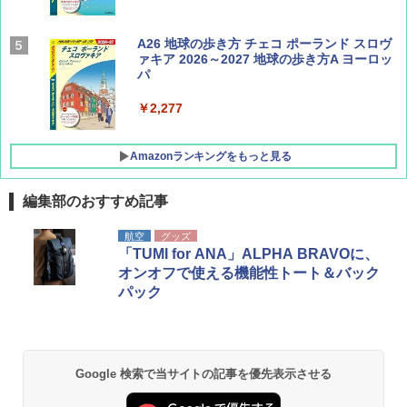
AIRLINE（エアライン）2026年9月号【特
A26 地球の歩き方 チェコ ポーランド スロヴ
集】ボーイング110周年を祝して！
ァキア 2026～2027 地球の歩き方A ヨーロッ
パ
￥1,760
￥2,277
Amazonランキングをもっと見る
編集部のおすすめ記事
[キャンパーズコレクション 山善] ポップアッ
GRANDOOR ステンレス保冷剤 2個セット 2
航空
グッズ
プテント 傘みたいに広げて畳める パッとサ
026リニューアル 急速冷凍 空間倍増 衛生的
「TUMI for ANA」ALPHA BRAVOに、
ッとサンシェード キューブ フルクローズ メ
コンパクト 保冷力長持ち
オンオフで使える機能性トート＆バック
ッシュ 簡単設置 ワンタッチテント キャンプ
パック
&ハイキング カーキ PATC-150(KH)
￥2,980
￥6,830
BUNDOK(バンドック)ソロ ドーム 1 EX BDK
-08EX カーキ ソロキャンプ ポリエステル フ
Google 検索で当サイトの記事を優先表示させる
PYKES PEAK (パイクスピーク) 着替えテン
レーム ドーム型 テント
ト プライバシー テント 【中が透けない】 1