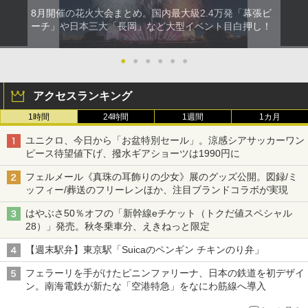
8月開催の花火大会まとめ。国内最大級2.4万発「幕張ビ
ーチ」や日本三大「長岡」など大型イベント目白押し！
●
●
●
●
●
●
アクセスランキング
1時間
24時間
1週間
1カ月
ユニクロ、今日から「お盆特別セール」。涼感シアサッカーワン
ピース待望値下げ、撥水ギアショーツは1990円に
フェルメール《真珠の耳飾りの少女》展のグッズ公開。図録/ミ
ッフィー/葬送のフリーレンほか、注目ブランドコラボが実現
はやぶさ50％オフの「新幹線eチケット（トクだ値スペシャル
28）」発売。秋冬乗車分、えきねっと限定
【週末駅弁】東京駅「Suicaのペンギン チキンのり弁」
フェラーリを手がけたピニンファリーナ、日本の鉄道を初デザイ
ン。南海電鉄が新たな「空港特急」をなにわ筋線へ導入