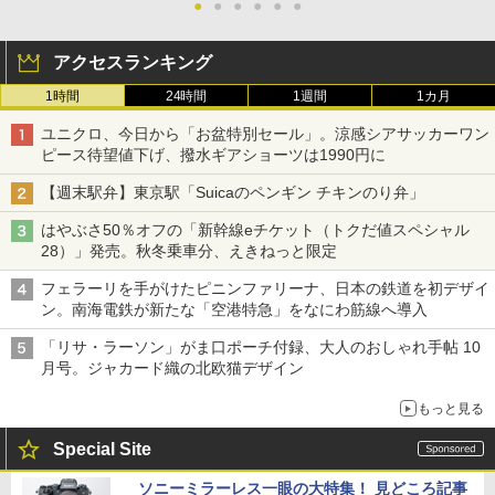
●
●
●
●
●
●
アクセスランキング
1時間
24時間
1週間
1カ月
ユニクロ、今日から「お盆特別セール」。涼感シアサッカーワン
ピース待望値下げ、撥水ギアショーツは1990円に
【週末駅弁】東京駅「Suicaのペンギン チキンのり弁」
はやぶさ50％オフの「新幹線eチケット（トクだ値スペシャル
28）」発売。秋冬乗車分、えきねっと限定
フェラーリを手がけたピニンファリーナ、日本の鉄道を初デザイ
ン。南海電鉄が新たな「空港特急」をなにわ筋線へ導入
「リサ・ラーソン」がま口ポーチ付録、大人のおしゃれ手帖 10
月号。ジャカード織の北欧猫デザイン
もっと見る
Special Site
ソニーミラーレス一眼の大特集！ 見どころ記事