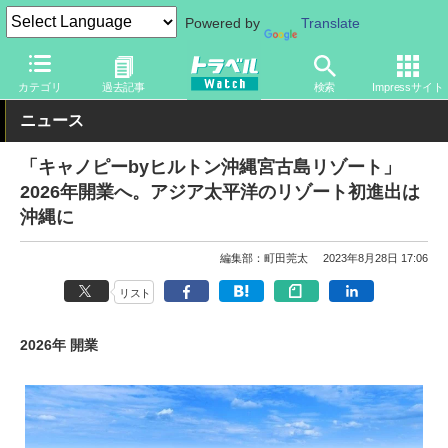
Powered by
Translate
トラベル Watch
旅の情報
ホテル・旅館
宿泊
カテゴリ
過去記事
検索
Impressサイト
ニュース
「キャノピーbyヒルトン沖縄宮古島リゾート」
2026年開業へ。アジア太平洋のリゾート初進出は
沖縄に
編集部：町田莞太
2023年8月28日 17:06
リスト
2026年 開業