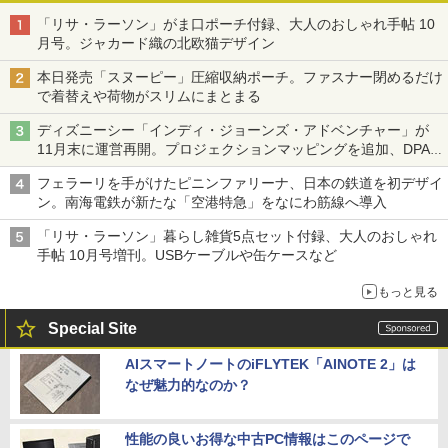
「リサ・ラーソン」がま口ポーチ付録、大人のおしゃれ手帖 10
月号。ジャカード織の北欧猫デザイン
本日発売「スヌーピー」圧縮収納ポーチ。ファスナー閉めるだけ
で着替えや荷物がスリムにまとまる
ディズニーシー「インディ・ジョーンズ・アドベンチャー」が
11月末に運営再開。プロジェクションマッピングを追加、DPA
は1500円
フェラーリを手がけたピニンファリーナ、日本の鉄道を初デザイ
ン。南海電鉄が新たな「空港特急」をなにわ筋線へ導入
「リサ・ラーソン」暮らし雑貨5点セット付録、大人のおしゃれ
手帖 10月号増刊。USBケーブルや缶ケースなど
もっと見る
Special Site
AIスマートノートのiFLYTEK「AINOTE 2」は
なぜ魅力的なのか？
性能の良いお得な中古PC情報はこのページで