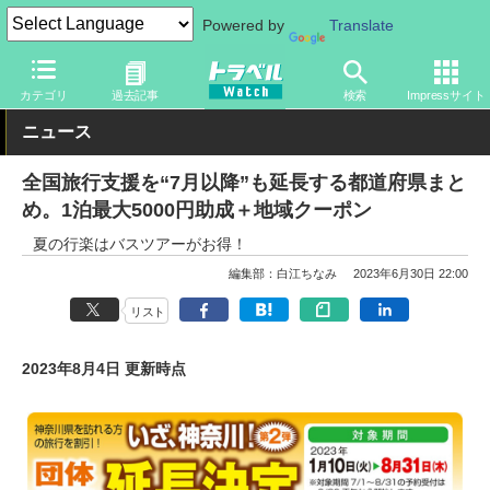
Powered by
Translate
トラベル Watch
地域
国内旅行
カテゴリ
過去記事
検索
Impressサイト
ニュース
全国旅行支援を“7月以降”も延長する都道府県まと
め。1泊最大5000円助成＋地域クーポン
夏の行楽はバスツアーがお得！
編集部：白江ちなみ
2023年6月30日 22:00
リスト
2023年8月4日 更新時点