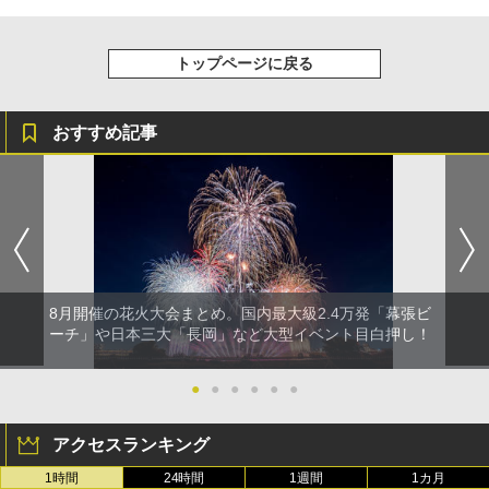
トップページに戻る
おすすめ記事
8月開催の花火大会まとめ。国内最大級2.4万発「幕張ビ
ーチ」や日本三大「長岡」など大型イベント目白押し！
●
●
●
●
●
●
アクセスランキング
1時間
24時間
1週間
1カ月