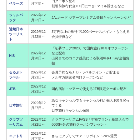
円クーポン配布
ベラーズ
月下旬～
割引前旅行代金100円につき1マイル貯まるなど
ジャルパ
2022年12
JALカード ツアープレミアム登録キャンペーンなど
ック
月22日～
近畿日本
2022年12
3万円以上の旅行で1000ボーナスポイントもらえる
ツーリス
月22日～
会員特典など
ト
「初夢フェア2023」で国内旅行10％オフクーポン
2022年12
など配布
HIS
月20日～
出発までのコロナ感染による取消料をHISが全額負
担
るるぶト
2022年12
会員予約ならJTBトラベルポイントが貯まる
ラベル
月21日～
メルマガ購読者向けクーポンなど
2022年12
JTB
国内宿泊・ツアーで使えるJTB限定クーポン配布
月21日～
急なキャンセルでもキャンセル料が最大100％戻っ
2022年12
日本旅行
てくる
月27日～
日本旅行キャンセル保険
クラブツ
2022年12
クラブツーリズムPASS「年額プラン」新規入会で
ーリズム
月22日～
6000円分の旅行クーポンプレゼント
2022年12
エアトリ
さらにアプリでエアトリポイント20％還元
月下旬～