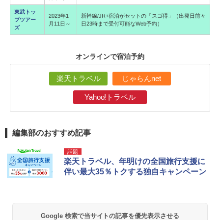
東武トッ
2023年1
新幹線/JR+宿泊がセットの「スゴ得」（出発日前々
プツアー
月11日～
日23時まで受付可能なWeb予約）
ズ
オンラインで宿泊予約
楽天トラベル
じゃらんnet
Yahoo!トラベル
編集部のおすすめ記事
話題
楽天トラベル、年明けの全国旅行支援に
伴い最大35％トクする独自キャンペーン
Google 検索で当サイトの記事を優先表示させる