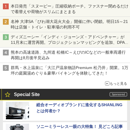
本日発売「スヌーピー」圧縮収納ポーチ。ファスナー閉めるだけ
で着替えや荷物がスリムにまとまる
名神 大津SA「びわ湖大花火大会」開催に伴い閉鎖。明日15～21
時は店舗・トイレ・駐車場の利用不可
ディズニーシー「インディ・ジョーンズ・アドベンチャー」が
11月末に運営再開。プロジェクションマッピングを追加、DPA
は1500円
熊本の高速道路、九州道 松橋IC～えびのICなどの一般車両通行
再開は8月後半見込み
群馬・水上温泉に「大江戸温泉物語Premium 松乃井」開業。1万
坪の庭園湯めぐり＆豪華バイキングを体験してきた！
もっと見る
Special Site
総合オーディオブランドに進化するSHANLING
とは何者か？
ソニーミラーレス一眼の大特集！ 見どころ記事