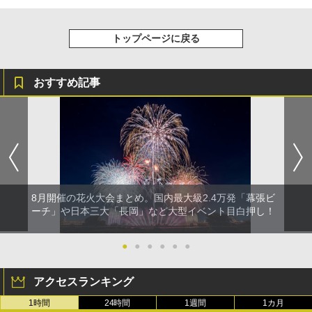
トップページに戻る
おすすめ記事
8月開催の花火大会まとめ。国内最大級2.4万発「幕張ビ
ーチ」や日本三大「長岡」など大型イベント目白押し！
●
●
●
●
●
●
アクセスランキング
1時間
24時間
1週間
1カ月