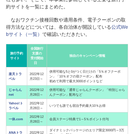
約サイトを一覧にまとめた。
なおワクチン接種回数や適用条件、電子クーポンの取
得方法などについては、各自治体が開設している
公式We
bサイト（一覧）
で確認いただきたい。
全国旅行
旅行予約
支援の
独自のキャンペーン情報
サイト
受付開始
日
併用可能な5と0がつく日だけの「5％オフクーポ
楽天トラ
2022年12
ン」「10％オフの宿クーポン」配布
ベル
月23日～
初めて利用で最大3000ポイントなど
じゃらん
2022年12
併用可能な「通常じゃらんクーポン」「特別じゃら
net
月28日～
んクーポン」配布など
Yahoo!ト
2022年12
いつでも誰でも宿泊予約最大10％お得
ラベル
月28日～
2022年12
一休.com
会員ステージ特典で1～5％ポイント付与
月28日～
ダイナミックパッケージのエリア限定3000円～3万
ANAトラ
2022年12