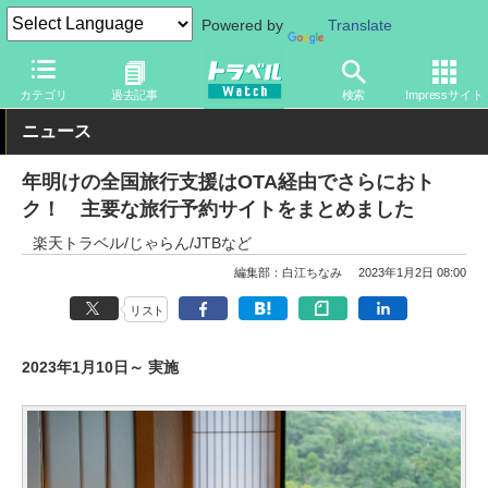
Powered by
Translate
トラベル Watch
企業・政府・官庁
政府・官庁
旅行会社・旅行
カテゴリ
過去記事
検索
Impressサイト
ニュース
年明けの全国旅行支援はOTA経由でさらにおト
ク！ 主要な旅行予約サイトをまとめました
楽天トラベル/じゃらん/JTBなど
編集部：白江ちなみ
2023年1月2日 08:00
リスト
2023年1月10日～ 実施