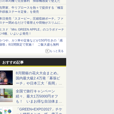
リの草刈機で完全勝利 掃除機感覚で使えた
吉野家、牛リブロースを熱々で提供する「極旨
牛鉄板ステーキ定食」を発売
本日発売「スヌーピー」圧縮収納ポーチ。ファ
スナー閉めるだけで着替えや荷物がスリムにま
とまる
ミスド「Mrs. GREEN APPLE」のコラボドーナ
ツ4種、いよいよ発売！
かつや、カツ丼や定食などが150円引きの「感
謝祭」8日間限定で実施！ ご飯大盛も無料
もっと見る
おすすめ記事
8月開催の花火大会まとめ。
国内最大級2.4万発「幕張ビ
ーチ」や日本三大「長岡」な
ど大型イベント目白押し！
全国で旅行キャンペーン
続々、最大1万5000円オフ
も！ いまお得な自治体まと
め
「GREEN×EXPO2027」チケ