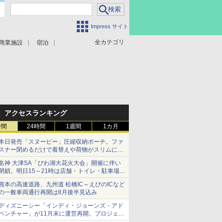
Impress サイト
全カテゴリ
商業施設
宿泊
アクセスランキング
時間
24時間
1週間
1カ月
本日発売「スヌーピー」圧縮収納ポーチ。ファ
スナー閉めるだけで着替えや荷物がスリムにま
とまる
名神 大津SA「びわ湖大花火大会」開催に伴い
閉鎖。明日15～21時は店舗・トイレ・駐車場の
利用不可
熊本の高速道路、九州道 松橋IC～えびのICなど
の一般車両通行再開は8月後半見込み
ディズニーシー「インディ・ジョーンズ・アド
ベンチャー」が11月末に運営再開。プロジェク
ションマッピングを追加、DPAは1500円