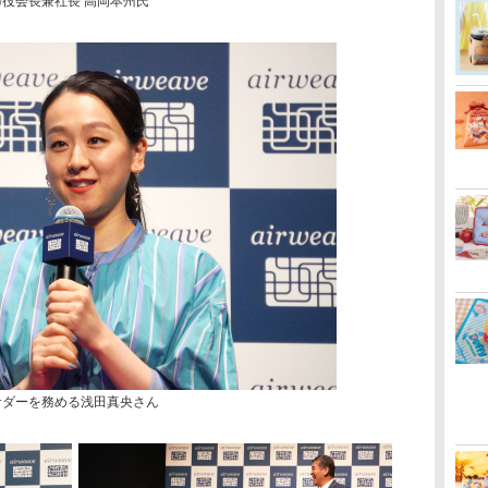
締役会長兼社長 高岡本州氏
サダーを務める浅田真央さん