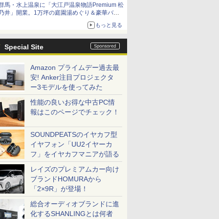
群馬・水上温泉に「大江戸温泉物語Premium 松
乃井」開業。1万坪の庭園湯めぐり＆豪華バイ
キングを体験してきた！
もっと見る
Special Site
Amazon プライムデー過去最
安! Anker注目プロジェクタ
ー3モデルを使ってみた
性能の良いお得な中古PC情
報はこのページでチェック！
SOUNDPEATSのイヤカフ型
イヤフォン「UU2イヤーカ
フ」をイヤカフマニアが語る
レイズのプレミアムカー向け
ブランドHOMURAから
「2×9R」が登場！
総合オーディオブランドに進
化するSHANLINGとは何者