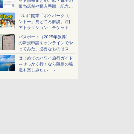
ット情報まとめ。紙・電子の
販売店舗や購入手順、記念チ
ケットも解説
ついに開業「ポケパーク カ
ントー」見どころ解説。注目
アトラクション・チケット手
配・来場前に必要な準備は？
パスポート（2025年旅券）
の新規申請をオンラインでや
ってみた。必要なものはスマ
ホとマイナカードのみ
はじめてのハワイ旅行ガイド
～せっかく行くなら隣島の秘
境も楽しみたい！～