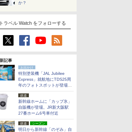
か？
トラベル Watch をフォローする
新記事
お出かけ
特別塗装機「JAL Jubilee
Express」就航地にTDS25周
年のフォトスポットが登場。
10月末まで青森空港に
鉄道
新幹線ホームに「カップ氷」
自販機が登場。JR新大阪駅
27番ホーム6号車付近
鉄道
シーズン
明日から新幹線「のぞみ」自