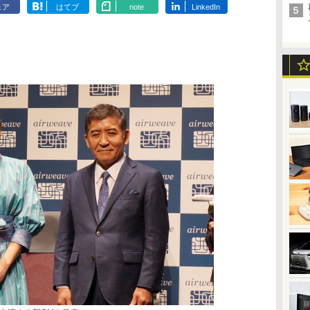
ェア
はてブ
note
LinkedIn