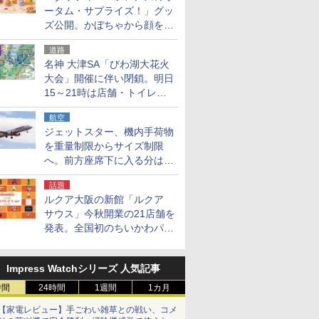
ータム・サプライズ！」グッ
ズ公開。かぼちゃから顔をの
ぞかせたぬいぐるみチャーム
道路
ほか
名神 大津SA「びわ湖大花火
大会」開催に伴い閉鎖。明日
15～21時は店舗・トイレ・
駐車場の利用不可
航空
ジェットスター、機内手荷物
を重量制限からサイズ制限
へ。前方座席下に入る分はす
べての運賃で無料に
話題
ルクア大阪の新館「ルクア
サウス」今秋開業の21店舗を
発表。全国初のちいかわパー
クストア/サンリオ新業態1号
店など
Impress Watchシリーズ 人気記事
時間
24時間
1週間
1カ月
【家電レビュー】手ごわい雑草との戦い、コメ