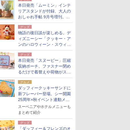
た！
本日発売「ムーミン」インテ
リアスタンドが付録、大人の
おしゃれ手帖 9月号増刊。レ
ザー調で高級感ある2個セッ
グッズ
ト
物語の後日談が楽しめる。デ
ィズニーシー「クッキー・ア
ンのハロウィーン・スウィー
トサプライズ」限定グッズ公
グッズ
開
本日発売「スヌーピー」圧縮
収納ポーチ。ファスナー閉め
るだけで着替えや荷物がスリ
ムにまとまる
グルメ
ダッフィークッキーサンドに
新フレーバー登場。シー開園
25周年×秋イベント連動メニ
ュー
スーベニアやホテルメニューも
まとめて紹介
グッズ
「ダッフィー＆フレンズのオ