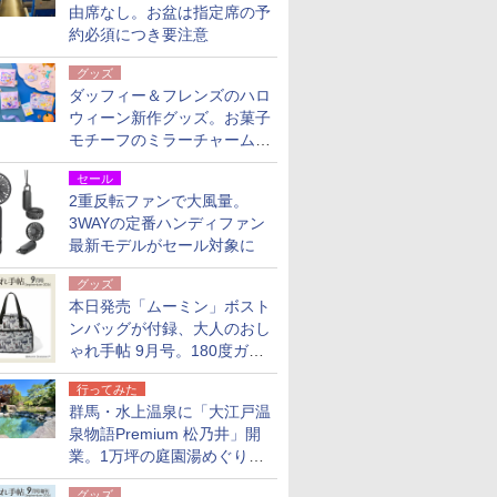
由席なし。お盆は指定席の予
約必須につき要注意
グッズ
ダッフィー＆フレンズのハロ
ウィーン新作グッズ。お菓子
モチーフのミラーチャーム/
デザインポーチほか
セール
2重反転ファンで大風量。
3WAYの定番ハンディファン
最新モデルがセール対象に
グッズ
本日発売「ムーミン」ボスト
ンバッグが付録、大人のおし
ゃれ手帖 9月号。180度ガバ
ッと開いて大容量
行ってみた
群馬・水上温泉に「大江戸温
泉物語Premium 松乃井」開
業。1万坪の庭園湯めぐり＆
豪華バイキングを体験してき
グッズ