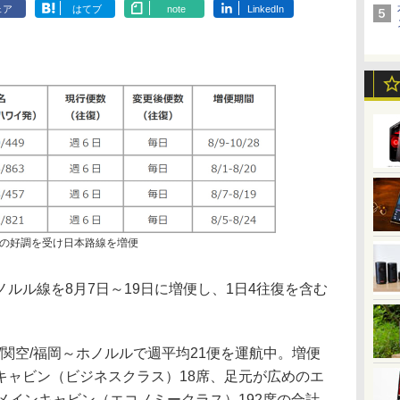
ェア
はてブ
note
LinkedIn
の好調を受け日本路線を増便
ル線を8月7日～19日に増便し、1日4往復を含む
関空/福岡～ホノルルで週平均21便を運航中。増便
キャビン（ビジネスクラス）18席、足元が広めのエ
メインキャビン（エコノミークラス）192席の合計