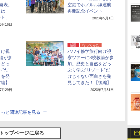
発表。
空港でホノルル線運航
スは
再開記念イベント
ート」
2023年5月1日
年5月16日
話題
行ってみた
向け視
ハワイ修学旅行向け視
諭が参
察ツアーに8校教諭が参
をどっ
加。歴史と自然をどっ
ト”だ
ぷり学ぶ“リゾート”だ
さを発
けじゃない面白さを発
前編】
見してきた！【後編】
年7月29日
2023年7月31日
もっと関連記事を見る
トップページに戻る