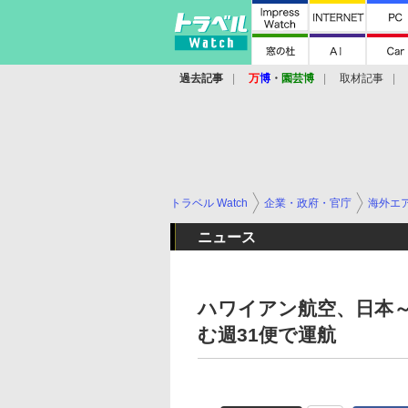
過去記事
万
博
・
園芸博
取材記事
トラベル Watch
企業・政府・官庁
海外エ
ニュース
ハワイアン航空、日本～
む週31便で運航