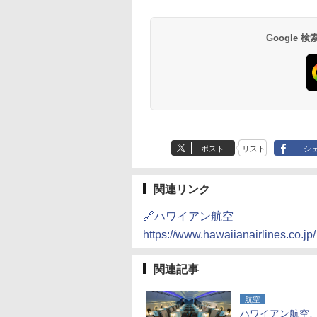
井
京ベイ 舞浜
オールインクルーシ
デ・トーキョーベ
7,037円～
7,980円～
ブ 島原温泉ホテル
イ・ホテル
14,300円～
6,800円～
南風楼
10,450円～
7,950円～
Google
ポスト
リスト
シ
関連リンク
🔗ハワイアン航空
https://www.hawaiianairlines.co.jp/
関連記事
航空
ハワイアン航空、7