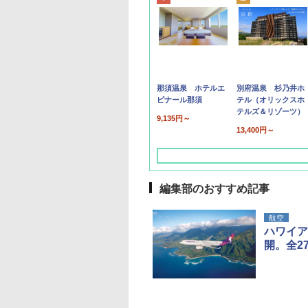
那須温泉 ホテルエ
別府温泉 杉乃井ホ
ピナール那須
テル（オリックスホ
テルズ＆リゾーツ）
9,135円～
13,400円～
編集部のおすすめ記事
航空
ハワイア
開。全2
草津温泉 ホテル櫻
品川プリンスホテル
グランドニッコー東
海のサウナ＆スパ
東京ドームホテル
シェラトン・グラン