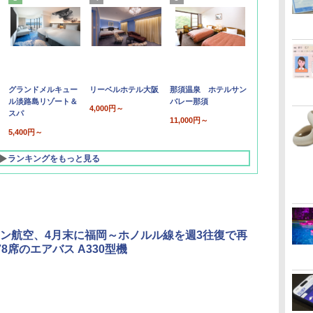
グランドメルキュー
リーベルホテル大阪
那須温泉 ホテルサン
ル淡路島リゾート＆
バレー那須
4,000円～
スパ
11,000円～
5,400円～
ランキングをもっと見る
ン航空、4月末に福岡～ホノルル線を週3往復で再
78席のエアバス A330型機
北陸 福井 あわら
品川プリンスホテ
舞浜ビューホテル
箱根湯本温泉 ホテ
ホテルトラスティ東
オリエンタルホテル
下呂温泉 水明館
住友不動産ホテル ヴ
東京ベイ舞浜ホテル