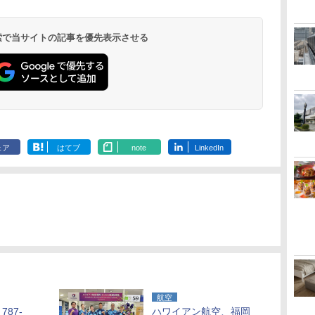
温泉 清風荘（北陸
ル イーストタワー
ｂｙ ＨＵＬＩＣ
ル おかだ
京ベイサイド
東京ベイ
ィラフォンテーヌグラ
ファーストリゾート
8,250円～
最大級の庭園露天風
（旧：東京ベイ舞浜
ンド東京有明
9,958円～
11,200円～
5,450円～
5,200円～
4,290円～
呂の宿 清風荘）
ホテル）
19,541円～
5,758円～
6,070円～
 検索で当サイトの記事を優先表示させる
ェア
はてブ
note
LinkedIn
航空
87-
ハワイアン航空、福岡