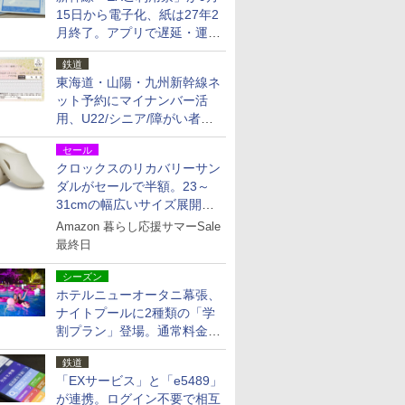
15日から電子化、紙は27年2
月終了。アプリで遅延・運休
も確認可能に
鉄道
東海道・山陽・九州新幹線ネ
ット予約にマイナンバー活
用、U22/シニア/障がい者割
を9月15日から発売
セール
クロックスのリカバリーサン
ダルがセールで半額。23～
31cmの幅広いサイズ展開、
独自のクッション素材を採用
Amazon 暮らし応援サマーSale
最終日
シーズン
ホテルニューオータニ幕張、
ナイトプールに2種類の「学
割プラン」登場。通常料金の
およそ半額でお得に夜活
鉄道
「EXサービス」と「e5489」
が連携。ログイン不要で相互