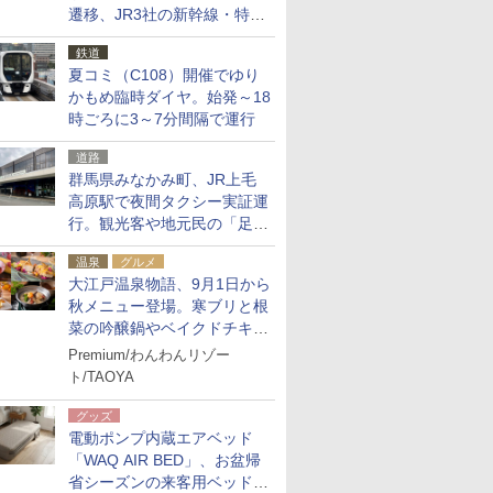
遷移、JR3社の新幹線・特急
予約をアプリで一括確認
鉄道
夏コミ（C108）開催でゆり
かもめ臨時ダイヤ。始発～18
時ごろに3～7分間隔で運行
道路
群馬県みなかみ町、JR上毛
高原駅で夜間タクシー実証運
行。観光客や地元民の「足が
ない」課題解消へ、木金土に
温泉
グルメ
2台体制
大江戸温泉物語、9月1日から
秋メニュー登場。寒ブリと根
菜の吟醸鍋やベイクドチキ
ン、ショコラ＆栗スイーツも
Premium/わんわんリゾー
食べ放題に
ト/TAOYA
グッズ
電動ポンプ内蔵エアベッド
「WAQ AIR BED」、お盆帰
省シーズンの来客用ベッドに