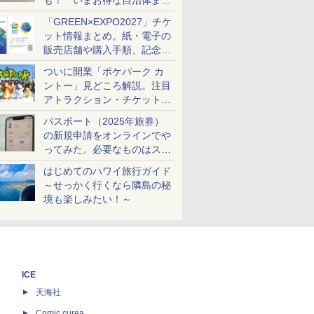
も！ いまお得な自治体まと
め
「GREEN×EXPO2027」チケ
ット情報まとめ。紙・電子の
販売店舗や購入手順、記念チ
ケットも解説
ついに開業「ポケパーク カ
ントー」見どころ解説。注目
アトラクション・チケット手
配・来場前に必要な準備は？
パスポート（2025年旅券）
の新規申請をオンラインでや
ってみた。必要なものはスマ
ホとマイナカードのみ
はじめてのハワイ旅行ガイド
～せっかく行くなら隣島の秘
境も楽しみたい！～
ICE
天海社
ス
Comic curea