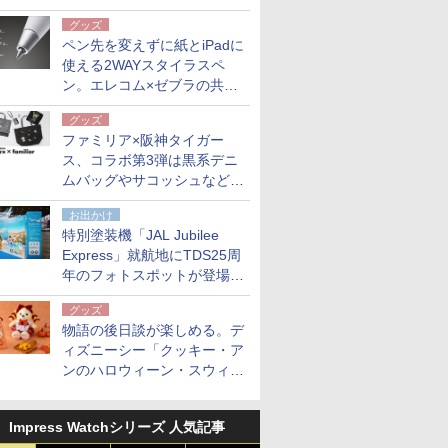
も。使用後は収納バッグでコ
グッズ
ンパクトに保管
ペン先を変えずに紙とiPadに
使える2WAYスタイラスペ
ン。エレコム×ゼブラの共同
開発
グッズ
ファミリア×阪神タイガー
ス、コラボ第3弾は黒系デニ
ムバッグやサコッシュなど6
点。8月21日オンラインスト
お出かけ
アで発売
特別塗装機「JAL Jubilee
Express」就航地にTDS25周
年のフォトスポットが登場。
10月末まで青森空港に
グッズ
物語の後日談が楽しめる。デ
ィズニーシー「クッキー・ア
ンのハロウィーン・スウィー
トサプライズ」限定グッズ公
開
Impress Watchシリーズ 人気記事