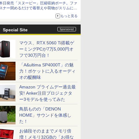
本日発売「スヌーピー」圧縮収納ポーチ。ファ
スナー閉めるだけで着替えや荷物がスリムにま
とまる
もっと見る
Special Site
マウス、RTX 5060 Ti搭載ゲ
ーミングPCが7万5,000円オ
フで30万円台！
「A&ultima SP4000T」の魅
力！ポケットに入るオーディ
オの醍醐味
Amazon プライムデー過去最
安! Anker注目プロジェクタ
ー3モデルを使ってみた
鳥肌ものの「DENON
HOME」サウンドを体感し
た！
お値段そのままでメモリ倍
増！メモリ32GBの「お得な