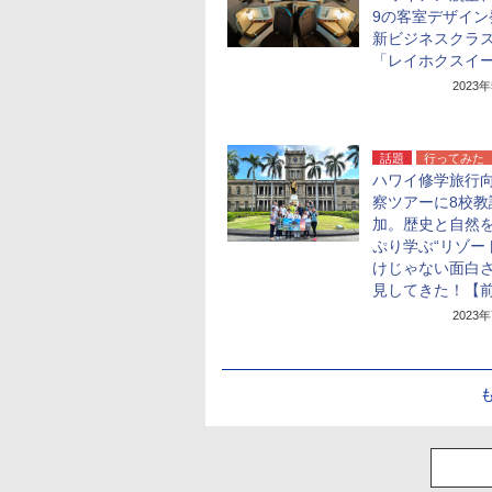
9の客室デザイン
新ビジネスクラ
「レイホクスイ
2023
話題
行ってみた
ハワイ修学旅行
察ツアーに8校教
加。歴史と自然
ぷり学ぶ“リゾー
けじゃない面白
見してきた！【
2023