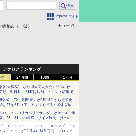
Impress サイト
全カテゴリ
商業施設
宿泊
アクセスランキング
時間
24時間
1週間
1カ月
名神 大津SA「びわ湖大花火大会」開催に伴い
閉鎖。明日15～21時は店舗・トイレ・駐車場の
利用不可
新幹線「EXご利用票」が9月15日から電子化、
紙は27年2月終了。アプリで遅延・運休も確認
可能に
クロックスのリカバリーサンダルがセールで半
額。23～31cmの幅広いサイズ展開、独自のク
ッション素材を採用
ディズニーシー「インディ・ジョーンズ・アド
ベンチャー」が11月末に運営再開。プロジェク
ションマッピングを追加、DPAは1500円