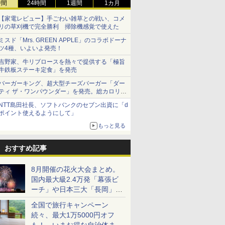
時間
24時間
1週間
1カ月
【家電レビュー】手ごわい雑草との戦い、コメ
リの草刈機で完全勝利 掃除機感覚で使えた
ミスド「Mrs. GREEN APPLE」のコラボドーナ
ツ4種、いよいよ発売！
吉野家、牛リブロースを熱々で提供する「極旨
牛鉄板ステーキ定食」を発売
バーガーキング、超大型チーズバーガー「ダー
ティ ザ・ワンパウンダー」を発売。総カロリー
約1656kcal、総重量約527g！
NTT島田社長、ソフトバンクのセブン出資に「d
ポイント使えるようにして」
もっと見る
おすすめ記事
8月開催の花火大会まとめ。
国内最大級2.4万発「幕張ビ
ーチ」や日本三大「長岡」な
ど大型イベント目白押し！
全国で旅行キャンペーン
続々、最大1万5000円オフ