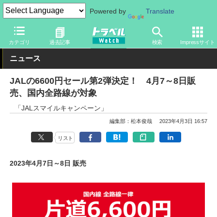
Powered by
Translate
トラベル Watch
企業・政府・官庁
国内エアライン
JAL
カテゴリ
過去記事
検索
Impressサイト
ニュース
JALの6600円セール第2弾決定！ 4月7～8日販
売、国内全路線が対象
「JALスマイルキャンペーン」
編集部：松本俊哉
2023年4月3日 16:57
リスト
2023年4月7日～8日 販売