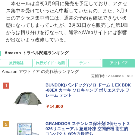
本セールは当初3月9日に発売を予定しており、アクセ
ス集中を受けていったん中断していたもの。また、3月9
日のアクセス集中時には、通常の予約も確認できない状
態になってしまっていたが、3月31日から販売した第1弾
からは切り分けを行なって、通常のWebサイトには影響
が出ないよう改修している。
Amazon トラベル関連ランキング
旅行雑誌
旅行ガイド・地図
テント
アウトドア
Amazon アウトドア の売れ筋ランキング
更新日時：2026/08/06 18:02
ディズニーファン ２０２６年 ９月号 [雑
D40 地球の歩き方 チェンマイ タイ北部の魅
[キャンパーズコレクション 山善] ポップアッ
BUNDOK(バンドック)ソロ ドーム 1 EX BDK
誌] (ＤＩＳＮＥＹ ＦＡＮ)
力的な町 2026～2027 地球の歩き方D アジア
プテント 傘みたいに広げて畳める パッとサ
-08EX カーキ ソロキャンプ ポリエステル フ
ッとサンシェード キューブ フルクローズ メ
レーム テント
ッシュ 簡単設置 ワンタッチテント キャンプ
￥713
￥2,079
&ハイキング カーキ PATC-150(KH)
￥14,800
￥6,832
Coyote No.89 特集 星野道夫 夢見る旅
A09 地球の歩き方 イタリア 2026～2027 地
GRANDOOR ステンレス保冷剤 2個セット 2
球の歩き方A ヨーロッパ
026リニューアル 急速冷凍 空間倍増 衛生的
PYKES PEAK (パイクスピーク) 着替えテン
コンパクト 保冷力長持ち
￥1,540