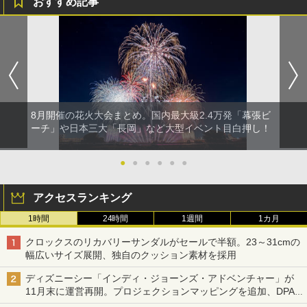
おすすめ記事
8月開催の花火大会まとめ。国内最大級2.4万発「幕張ビ
ーチ」や日本三大「長岡」など大型イベント目白押し！
●
●
●
●
●
●
アクセスランキング
1時間
24時間
1週間
1カ月
クロックスのリカバリーサンダルがセールで半額。23～31cmの
幅広いサイズ展開、独自のクッション素材を採用
ディズニーシー「インディ・ジョーンズ・アドベンチャー」が
11月末に運営再開。プロジェクションマッピングを追加、DPA
は1500円