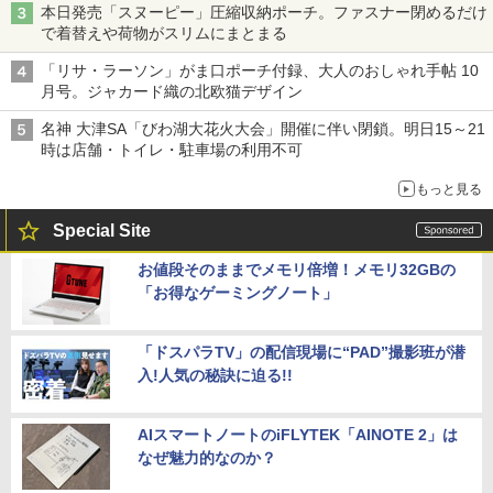
本日発売「スヌーピー」圧縮収納ポーチ。ファスナー閉めるだけ
で着替えや荷物がスリムにまとまる
「リサ・ラーソン」がま口ポーチ付録、大人のおしゃれ手帖 10
月号。ジャカード織の北欧猫デザイン
名神 大津SA「びわ湖大花火大会」開催に伴い閉鎖。明日15～21
時は店舗・トイレ・駐車場の利用不可
もっと見る
Special Site
お値段そのままでメモリ倍増！メモリ32GBの
「お得なゲーミングノート」
「ドスパラTV」の配信現場に“PAD”撮影班が潜
入!人気の秘訣に迫る!!
AIスマートノートのiFLYTEK「AINOTE 2」は
なぜ魅力的なのか？