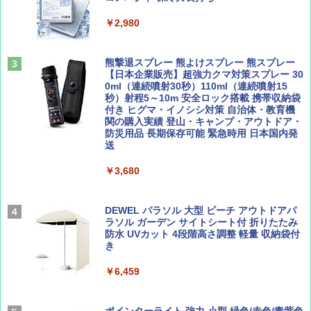
ト プライバシー テント 【中が透けない】 1
￥2,479
人用 折りたたみ 防災グッズ 災害用トイレ ビ
￥2,980
ーチ ピクニック ポップアップテント 携帯 簡
易 トイレテント (ブラック)
山と溪谷 2026年8月号「南アルプス大全」
A26 地球の歩き方 チェコ ポーランド スロヴ
熊撃退スプレー 熊よけスプレー 熊スプレー
￥4,980
ァキア 2026～2027 地球の歩き方A ヨーロッ
【日本企業販売】超強力クマ対策スプレー 30
パ
￥1,540
0ml（連続噴射30秒）110ml（連続噴射15
秒）射程5～10m 安全ロック搭載 携帯収納袋
￥2,277
ENDLESS BASE 《めざましテレビで紹介》
付き ヒグマ・イノシシ対策 自治体・教育機
テント ワンタッチ RENEW 幅200 2-3人用 43
関の購入実績 登山・キャンプ・アウトドア・
500002(88859)
防災用品 長期保存可能 緊急時用 日本国内発
送
AIRLINE（エアライン）2026年9月号【特
地球の歩き方 スター・ウォーズ
集】ボーイング110周年を祝して！
￥5,499
￥3,680
￥2,695
￥1,760
[キャンパーズコレクション 山善] 傘みたいに
広げるだけ パッとサッとテント ブラックコ
DEWEL パラソル 大型 ビーチ アウトドアパ
ーティング フルクローズ メッシュ 3-4人用
ラソル ガーデン サイトシート付 折りたたみ
簡単設置 ポップアップテント エクルベージ
防水 UVカット 4段階高さ調整 軽量 収納袋付
BE-PAL(ビ-パル) 2026年 9 月号【特別付録:
新しい日本地理 地図・統計・移動から読み
ュ(BC仕様) PATC-150B(EB)
き
SOTO ミニマル"旅"財布 ランダム2種】
解く (講談社現代新書)
￥8,991
￥6,459
￥1,500
￥1,540