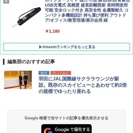
Coleman(コールマン) ツーリングドーム/LD
ポインターライト 強力 小型 緑色/赤色/青紫色
X 2人用 3人用 キャンプ アウトドア フェス
USB充電式 高精度 超長距離照射 長時間使用
収納 コンパクト 簡単設営 カンガルーテント
可能 安全ロック付き 高安全性 金属製耐久 コ
ソロキャンプ ソロテント
ンパクト多機能設計 持ち運び便利 アウトド
ア/オフィス/教育現場/展示会用 緑
￥20,718
￥1,180
Amazonランキングをもっと見る
編集部のおすすめ記事
航空
行ってみた
羽田にJAL国際線サクララウンジが新
設。既存のスカイビューとあわせて約2倍
の規模でゆったり座れる
Google 検索で当サイトの記事を優先表示させる