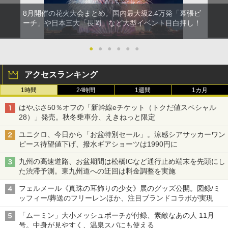
8月開催の花火大会まとめ。国内最大級2.4万発「幕張ビ
ーチ」や日本三大「長岡」など大型イベント目白押し！
●
●
●
●
●
●
アクセスランキング
1時間
24時間
1週間
1カ月
はやぶさ50％オフの「新幹線eチケット（トクだ値スペシャル
28）」発売。秋冬乗車分、えきねっと限定
ユニクロ、今日から「お盆特別セール」。涼感シアサッカーワン
ピース待望値下げ、撥水ギアショーツは1990円に
九州の高速道路、お盆期間は松橋ICなど通行止め端末を先頭にし
た渋滞予測。東九州道への迂回は料金調整を実施
フェルメール《真珠の耳飾りの少女》展のグッズ公開。図録/ミ
ッフィー/葬送のフリーレンほか、注目ブランドコラボが実現
「ムーミン」大小メッシュポーチが付録、素敵なあの人 11月
号。中身が見やすく、温泉スパにも使える