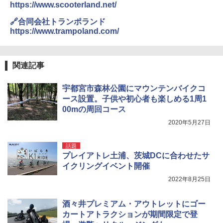
https://www.scooterland.net/
防災用品 長期保存可能 緊急時用 日本国内発
A26 地球の歩き方 チェコ ポーランド スロヴ
送
ァキア 2026～2027 地球の歩き方A ヨーロッ
￥5,999
🔗合同会社トランポランド
パ
https://www.trampoland.com/
￥3,680
￥2,277
[キャンパーズコレクション 山善] 傘みたいに
広げるだけ パッとサッとテント ブラックコ
ーティング フルクローズ メッシュ 3-4人用
Across やわらか保冷剤 日本製 固まらない 1
関連記事
簡単設置 ポップアップテント エクルベージ
1cm ソフト 2個セット (2個セット)
新しい日本地理 地図・統計・移動から読み
ュ(BC仕様) PATC-150B(EB)
解く (講談社現代新書)
宇都宮市森林公園にマウンテンバイクコ
￥680
ース設置。子供や初心者も楽しめる1周1
￥9,990
￥1,540
00mの周回コース
2020年5月27日
着替えテント トイレテント 透けない【換気
[キャンパーズコレクション 山善] 傘みたいに
通気窓付き】収納袋付き UVカット 防水 防災
広げるだけ パッとサッとテント キューブワ
コンパクト iimono117 (ブルー)
イドプラス ブラックコーティング フルクロ
話題
ーズ メッシュ 5人用 簡単設置 ポップアップ
プレイアトレ土浦、茨城DCに合わせたサ
テント PATCW-200B エクルベージュ
￥3,180
イクリングイベント開催
￥15,990
2022年8月25日
酒々井プレミアム・アウトレットにゴー
カートアトラクションが期間限定で登