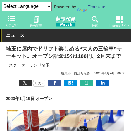
Powered by
Translate
トラベル Watch
地域
国内旅行
関東
カテゴリ
過去記事
検索
Impressサイト
ニュース
埼玉に屋内でドリフト楽しめる“大人の三輪車”サ
ーキット。オープン記念15分1100円、2月末まで
スクーターランド埼玉
編集部：白江ちなみ
2023年1月24日 06:00
リスト
2023年1月19日 オープン