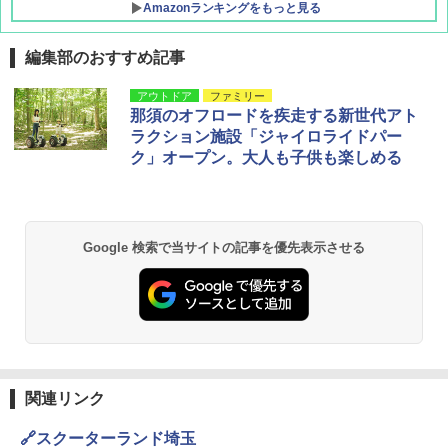
Amazonランキングをもっと見る
編集部のおすすめ記事
地球の歩き方 スター・ウォーズ
[キャンパーズコレクション 山善] ポップアッ
DEWEL パラソル 大型 ビーチ アウトドアパ
アウトドア
ファミリー
プテント 傘みたいに広げて畳める パッとサ
ラソル ガーデン サイトシート付 折りたたみ
那須のオフロードを疾走する新世代アト
ッとサンシェード キューブ フルクローズ メ
防水 UVカット 4段階高さ調整 軽量 収納袋付
￥2,695
ラクション施設「ジャイロライドパー
ッシュ 簡単設置 ワンタッチテント キャンプ
き
ク」オープン。大人も子供も楽しめる
&ハイキング カーキ PATC-150(KH)
￥6,459
￥6,829
D40 地球の歩き方 チェンマイ タイ北部の魅
力的な町 2026～2027 地球の歩き方D アジア
GRANDOOR ステンレス保冷剤 2個セット 2
Google 検索で当サイトの記事を優先表示させる
PYKES PEAK (パイクスピーク) 着替えテン
026リニューアル 急速冷凍 空間倍増 衛生的
ト プライバシー テント 【中が透けない】 1
コンパクト 保冷力長持ち
￥2,079
人用 折りたたみ 防災グッズ 災害用トイレ ビ
ーチ ピクニック ポップアップテント 携帯 簡
￥2,980
易 トイレテント (オリーブ)
A09 地球の歩き方 イタリア 2026～2027 地
￥4,836
球の歩き方A ヨーロッパ
熊撃退スプレー 熊よけスプレー 熊スプレー
【日本企業販売】超強力クマ対策スプレー 30
￥2,479
0ml（連続噴射30秒）110ml（連続噴射15
関連リンク
ENDLESS BASE 《めざましテレビで紹介》
秒）射程5～10m 安全ロック搭載 携帯収納袋
テント ワンタッチ RENEW 幅200 2-3人用 43
付き ヒグマ・イノシシ対策 自治体・教育機
🔗スクーターランド埼玉
500002(88859)
関の購入実績 登山・キャンプ・アウトドア・