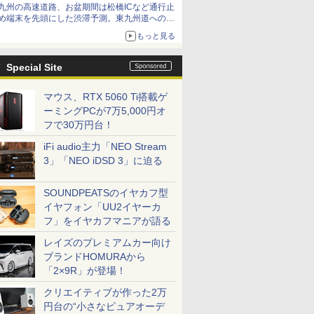
九州の高速道路、お盆期間は松橋ICなど通行止
め端末を先頭にした渋滞予測。東九州道への迂
回は料金調整を実施
もっと見る
Special Site
マウス、RTX 5060 Ti搭載ゲ
ーミングPCが7万5,000円オ
フで30万円台！
iFi audio主力「NEO Stream
3」「NEO iDSD 3」に迫る
SOUNDPEATSのイヤカフ型
イヤフォン「UU2イヤーカ
フ」をイヤカフマニアが語る
レイズのプレミアムカー向け
ブランドHOMURAから
「2×9R」が登場！
クリエイティブが作った2万
円台の“小さなピュアオーデ