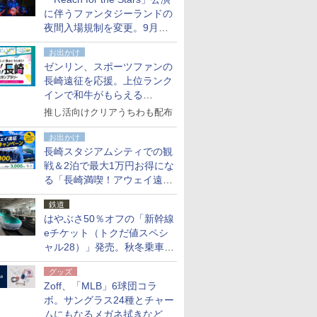
た
に伴うファンタジーランドの
夜間入場規制を変更。9月か
ら18時50分～20時ごろに
お出かけ
ゼンリン、スポーツファンの
長崎遠征を応援。上位ランク
インで和牛がもらえる
「GO！GO！長崎スタンプラ
推し活向けクリアうちわも配布
リー」
お出かけ
長崎スタジアムシティでの観
戦＆2泊で最大1万円お得にな
る「長崎満喫！アウェイ遠征
応援キャンペーン」
鉄道
はやぶさ50％オフの「新幹線
eチケット（トクだ値スペシ
ャル28）」発売。秋冬乗車
分、えきねっと限定
グッズ
Zoff、「MLB」6球団コラ
ボ。サングラス24種とチャー
ムにもなるメガネ拭きなど雑