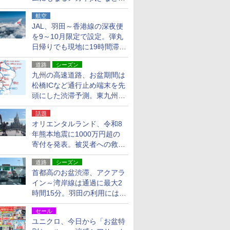
貨24種
航空
JAL、羽田～香港線の深夜便
を9～10月限定で設定。弾丸
日帰りでも現地に19時間滞在
できる
道路
シーズン
九州の高速道路、お盆期間は
松橋ICなど通行止め端末を先
頭にした渋滞予測。東九州道
への迂回は料金調整を実施
話題
オリエンタルランド、令和8
年熊本地震に1000万円超の
寄付を発表。被災者への救援
活動・復旧支援
道路
シーズン
首都高のお盆渋滞、アクアラ
イン～湾岸線は通過に最大2
時間15分。羽田の利用には
「空港西出口」の利用検討を
セール
ユニクロ、今日から「お盆特