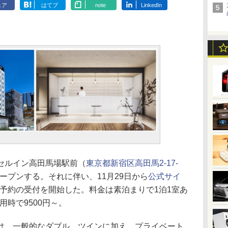
ェア
はてブ
note
LinkedIn
セルイン高田馬場駅前（
東京都新宿区高田馬2-17-
オープンする。それに伴い、11月29日から
公式サイ
宿泊予約の受付を開始した。料金は素泊まりで1泊1室あ
用時で9500円～。
、一般的なダブル、ツインに加え、プライベート