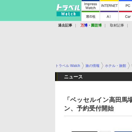
過去記事
万
博
・
園芸博
取材記事
トラベル Watch
旅の情報
ホテル・旅館
ニュース
「ベッセルイン高田馬場
ン、予約受付開始