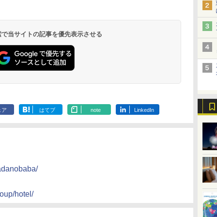
 検索で当サイトの記事を優先表示させる
ェア
はてブ
note
LinkedIn
kadanobaba/
roup/hotel/