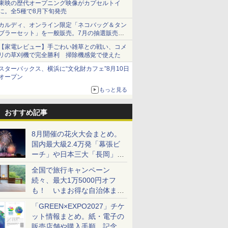
東映の歴代オープニング映像がカプセルトイ
に。全5種で8月下旬発売
カルディ、オンライン限定「ネコバッグ＆タン
ブラーセット」を一般販売。7月の抽選販売の
当選無効分
【家電レビュー】手ごわい雑草との戦い、コメ
リの草刈機で完全勝利 掃除機感覚で使えた
スターバックス、横浜に“文化財カフェ”8月10日
オープン
もっと見る
おすすめ記事
8月開催の花火大会まとめ。
国内最大級2.4万発「幕張ビ
ーチ」や日本三大「長岡」な
ど大型イベント目白押し！
全国で旅行キャンペーン
続々、最大1万5000円オフ
も！ いまお得な自治体まと
め
「GREEN×EXPO2027」チケ
ット情報まとめ。紙・電子の
販売店舗や購入手順、記念チ