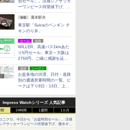
別セール」。涼感シアサッカ
ーワンピース待望値下げ、撥
水ギアショーツは1990円に
週末駅弁
連載
東京駅「Suicaのペンギン チ
キンのり弁」
セール
道路
WILLER、高速バス1kmあた
り5円セール。東京～大阪は
2750円、ご縁に感謝を込め
た20周年記念キャンペーン
道路
シーズン
お盆各地の渋滞、日付・道路
別の通過所要時間の一覧。ピ
ークは下り8日・13日、上り
14日・15日
Impress Watchシリーズ 人気記事
時間
24時間
1週間
1カ月
ユニクロ、今日から「お盆特別セール」。涼感
シアサッカーワンピース待望値下げ、撥水ギア
ショーツは1990円に