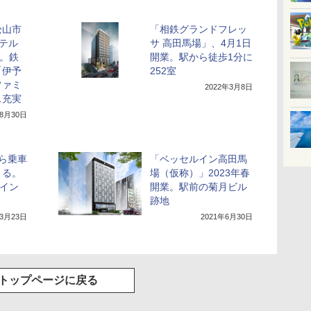
松山市
「相鉄グランドフレッ
ホテル
サ 高田馬場」、4月1日
業。鉄
開業。駅から徒歩1分に
「伊予
252室
ファミ
2022年3月8日
ス充実
年8月30日
ら乗車
「ベッセルイン高田馬
まる。
場（仮称）」2023年春
ポイン
開業。駅前の菊月ビル
跡地
年3月23日
2021年6月30日
トップページに戻る