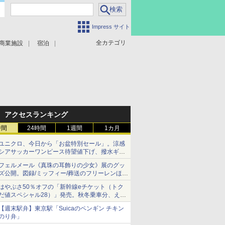
Impress サイト
全カテゴリ
商業施設
宿泊
アクセスランキング
時間
24時間
1週間
1カ月
ユニクロ、今日から「お盆特別セール」。涼感
シアサッカーワンピース待望値下げ、撥水ギア
ショーツは1990円に
フェルメール《真珠の耳飾りの少女》展のグッ
ズ公開。図録/ミッフィー/葬送のフリーレンほ
か、注目ブランドコラボが実現
はやぶさ50％オフの「新幹線eチケット（トク
だ値スペシャル28）」発売。秋冬乗車分、えき
ねっと限定
【週末駅弁】東京駅「Suicaのペンギン チキン
のり弁」