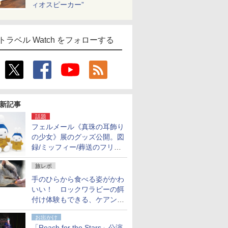
ィオスピーカー”
トラベル Watch をフォローする
新記事
話題
フェルメール《真珠の耳飾り
の少女》展のグッズ公開。図
録/ミッフィー/葬送のフリー
レンほか、注目ブランドコラ
旅レポ
ボが実現
手のひらから食べる姿がかわ
いい！ ロックワラビーの餌
付け体験もできる、ケアンズ
でアサートン高原の日本語ガ
お出かけ
イド付きツアーに参加してみ
「Reach for the Stars」公演