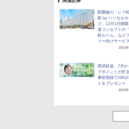
関連記事
駅隣接の「レフ
駅 by ベッセル
ズ」12月1日開
道コンセプトの
鉄ルーム」など
リー向けサービ
2021
西武鉄道、7月か
でポイントが貯
事前登録で100
トをプレゼント
2022