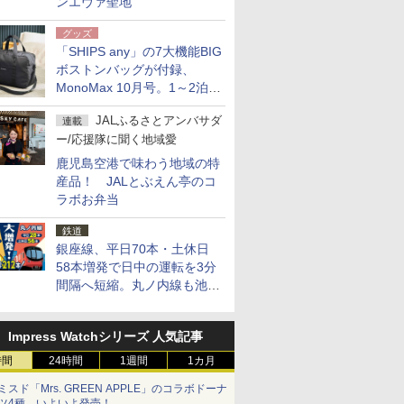
ンエヴァ聖地
グッズ
「SHIPS any」の7大機能BIG
ボストンバッグが付録、
MonoMax 10月号。1～2泊の
荷物、キャリーオンも可能
JALふるさとアンバサダ
連載
ー/応援隊に聞く地域愛
鹿児島空港で味わう地域の特
産品！ JALとぶえん亭のコ
ラボお弁当
鉄道
銀座線、平日70本・土休日
58本増発で日中の運転を3分
間隔へ短縮。丸ノ内線も池袋
～中野坂上を4分間隔に
Impress Watchシリーズ 人気記事
時間
24時間
1週間
1カ月
ミスド「Mrs. GREEN APPLE」のコラボドーナ
ツ4種、いよいよ発売！