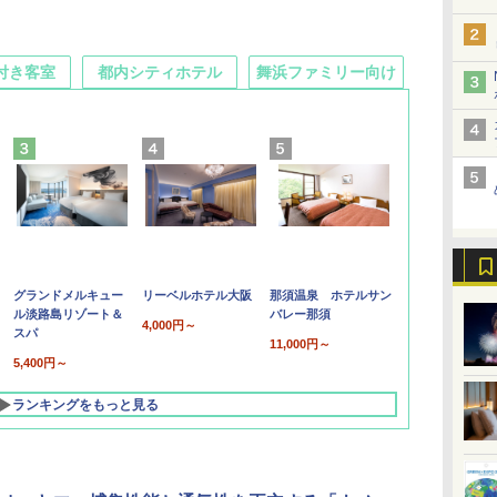
付き客室
都内シティホテル
舞浜ファミリー向け
グランドメルキュー
リーベルホテル大阪
那須温泉 ホテルサン
ル淡路島リゾート＆
バレー那須
4,000円～
スパ
11,000円～
5,400円～
ランキングをもっと見る