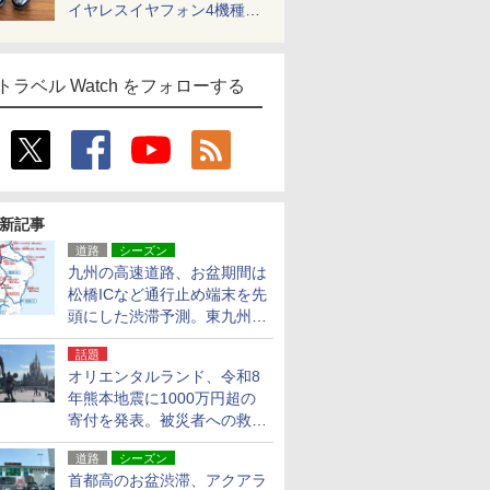
イヤレスイヤフォン4機種を
一気に聴く
トラベル Watch をフォローする
新記事
道路
シーズン
九州の高速道路、お盆期間は
松橋ICなど通行止め端末を先
頭にした渋滞予測。東九州道
への迂回は料金調整を実施
話題
オリエンタルランド、令和8
年熊本地震に1000万円超の
寄付を発表。被災者への救援
活動・復旧支援
道路
シーズン
首都高のお盆渋滞、アクアラ