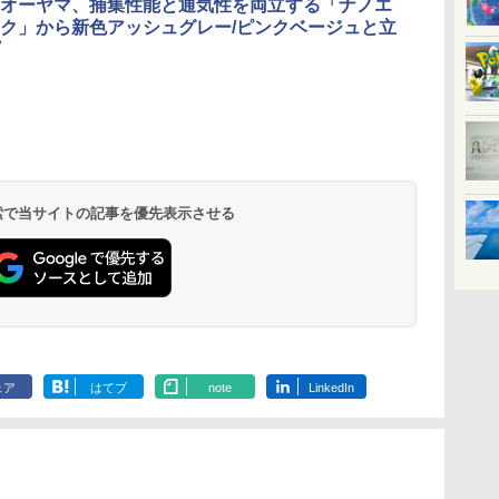
オーヤマ、捕集性能と通気性を両立する「ナノエ
ク」から新色アッシュグレー/ピンクベージュと立
北陸 福井 あわら
品川プリンスホテ
舞浜ビューホテル
箱根湯本温泉 ホテ
ホテルトラスティ東
オリエンタルホテル
下呂温泉 水明館
住友不動産ホテル ヴ
東京ベイ舞浜ホテル
温泉 清風荘（北陸
ル イーストタワー
ｂｙ ＨＵＬＩＣ
ル おかだ
京ベイサイド
東京ベイ
ィラフォンテーヌグラ
ファーストリゾート
8,250円～
最大級の庭園露天風
（旧：東京ベイ舞浜
ンド東京有明
9,958円～
11,200円～
5,450円～
5,200円～
4,290円～
呂の宿 清風荘）
ホテル）
19,541円～
5,758円～
6,070円～
 検索で当サイトの記事を優先表示させる
ェア
はてブ
note
LinkedIn