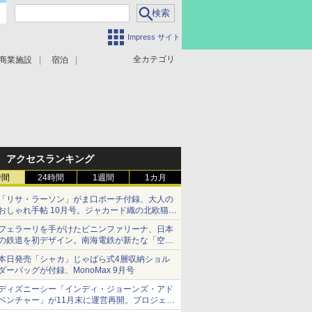
Impress サイト
全カテゴリ
商業施設
宿泊
アクセスランキング
時間
24時間
1週間
1カ月
「リサ・ラーソン」がま口ポーチ付録、大人の
おしゃれ手帖 10月号。ジャカード織の北欧猫デ
ザイン
フェラーリを手がけたピニンファリーナ、日本
の鉄道を初デザイン。南海電鉄が新たな「空港
特急」をなにわ筋線へ導入
本日発売「シャカ」じゃばら式4層収納ショル
ダーバッグが付録、MonoMax 9月号
ディズニーシー「インディ・ジョーンズ・アド
ベンチャー」が11月末に運営再開。プロジェク
ションマッピングを追加、DPAは1500円