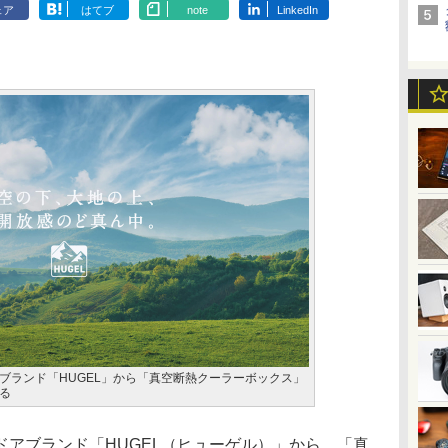
ェア
はてブ
note
LinkedIn
ブランド「HUGEL」から「真空断熱クーラーボックス」
る
アブランド「HUGEL（ヒューゲル）」から、「真