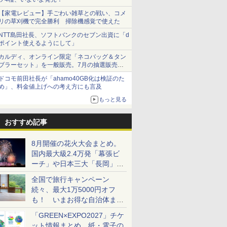
【家電レビュー】手ごわい雑草との戦い、コメ
リの草刈機で完全勝利 掃除機感覚で使えた
NTT島田社長、ソフトバンクのセブン出資に「d
ポイント使えるようにして」
カルディ、オンライン限定「ネコバッグ＆タン
ブラーセット」を一般販売。7月の抽選販売の
当選無効分
ドコモ前田社長が「ahamo40GB化は検証のた
め」、料金値上げへの考え方にも言及
もっと見る
おすすめ記事
8月開催の花火大会まとめ。
国内最大級2.4万発「幕張ビ
ーチ」や日本三大「長岡」な
ど大型イベント目白押し！
全国で旅行キャンペーン
続々、最大1万5000円オフ
も！ いまお得な自治体まと
め
「GREEN×EXPO2027」チケ
ット情報まとめ。紙・電子の