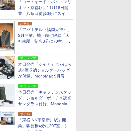
「コートヤード・バイ・マリ
オット京都駅」11月16日開
業。八条口徒歩3分にスイー
ト含む全270室、ダイニング
ホテル
も併設
「アパホテル〈福岡天神〉」
9月開業。地下鉄七隈線「天
神南駅」徒歩3分に70室、エ
リア初の直営店
アウトドア
本日発売「シャカ」じゃばら
式4層収納ショルダーバッグ
が付録、MonoMax 9月号
アウトドア
本日発売「キャプテンスタッ
グ」ショルダーポーチ＆調光
サングラス付録、MonoMax
9月号増刊
ホテル
「東横INN宇部新川駅」開
業。駅徒歩4分に207室、シ