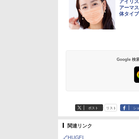
アイリス
アーマス
体タイプ
草津温泉 ホテル櫻
品川プリンスホテル
グランドニッコー東
海のサウナ＆スパ
東京ドームホテル
シェラトン・グラン
井
京ベイ 舞浜
オールインクルーシ
デ・トーキョーベ
7,037円～
7,980円～
ブ 島原温泉ホテル
イ・ホテル
14,300円～
6,800円～
南風楼
10,450円～
7,950円～
Google
ポスト
リスト
シ
関連リンク
🔗HUGEL