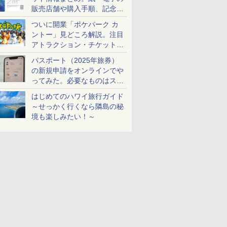
販売店舗や購入手順、記念チ
ケットも解説
ついに開業「ポケパーク カ
ントー」見どころ解説。注目
アトラクション・チケット手
配・来場前に必要な準備は？
パスポート（2025年旅券）
の新規申請をオンラインでや
ってみた。必要なものはスマ
ホとマイナカードのみ
はじめてのハワイ旅行ガイド
～せっかく行くなら隣島の秘
境も楽しみたい！～