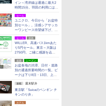
イン～湾岸線は通過に最大2
時間15分。羽田の利用には
「空港西出口」の利用検討を
セール
ユニクロ、今日から「お盆特
別セール」。涼感シアサッカ
ーワンピース待望値下げ、撥
水ギアショーツは1990円に
セール
道路
WILLER、高速バス1kmあた
り5円セール。東京～大阪は
2750円、ご縁に感謝を込め
た20周年記念キャンペーン
道路
シーズン
お盆各地の渋滞、日付・道路
別の通過所要時間の一覧。ピ
ークは下り8日・13日、上り
14日・15日
週末駅弁
連載
東京駅「Suicaのペンギン チ
キンのり弁」
ホテル