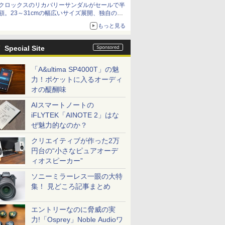
クロックスのリカバリーサンダルがセールで半
額。23～31cmの幅広いサイズ展開、独自のク
ッション素材を採用
もっと見る
Special Site
「A&ultima SP4000T」の魅
力！ポケットに入るオーディ
オの醍醐味
AIスマートノートの
iFLYTEK「AINOTE 2」はな
ぜ魅力的なのか？
クリエイティブが作った2万
円台の“小さなピュアオーデ
ィオスピーカー”
ソニーミラーレス一眼の大特
集！ 見どころ記事まとめ
エントリーなのに脅威の実
力!「Osprey」Noble Audioワ