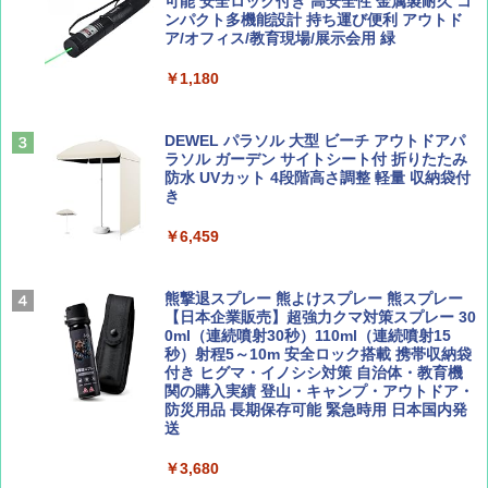
PYKES PEAK (パイクスピーク) 着替えテン
可能 安全ロック付き 高安全性 金属製耐久 コ
￥1,540
ト プライバシー テント 【中が透けない】 1
ンパクト多機能設計 持ち運び便利 アウトド
￥2,479
人用 折りたたみ 防災グッズ 災害用トイレ ビ
ア/オフィス/教育現場/展示会用 緑
ーチ ピクニック ポップアップテント 携帯 簡
易 トイレテント (オリーブ)
￥1,180
山と溪谷 2026年8月号「南アルプス大全」
A26 地球の歩き方 チェコ ポーランド スロヴ
￥-
ァキア 2026～2027 地球の歩き方A ヨーロッ
パ
￥1,540
DEWEL パラソル 大型 ビーチ アウトドアパ
ラソル ガーデン サイトシート付 折りたたみ
￥2,277
ENDLESS BASE 《めざましテレビで紹介》
防水 UVカット 4段階高さ調整 軽量 収納袋付
テント ワンタッチ RENEW 幅200 2-3人用 43
き
500002(89232)
AIRLINE（エアライン）2026年9月号【特
￥6,459
地球の歩き方 スター・ウォーズ
集】ボーイング110周年を祝して！
￥5,499
￥2,695
￥1,760
熊撃退スプレー 熊よけスプレー 熊スプレー
[キャンパーズコレクション 山善] 傘みたいに
【日本企業販売】超強力クマ対策スプレー 30
広げるだけ パッとサッとテント ブラックコ
0ml（連続噴射30秒）110ml（連続噴射15
ーティング フルクローズ メッシュ 3-4人用
秒）射程5～10m 安全ロック搭載 携帯収納袋
簡単設置 ポップアップテント エクルベージ
付き ヒグマ・イノシシ対策 自治体・教育機
BE-PAL(ビ-パル) 2026年 9 月号【特別付録:
新しい日本地理 地図・統計・移動から読み
ュ(BC仕様) PATC-150B(EB)
関の購入実績 登山・キャンプ・アウトドア・
SOTO ミニマル"旅"財布 ランダム2種】
解く (講談社現代新書)
防災用品 長期保存可能 緊急時用 日本国内発
送
￥8,991
￥1,500
￥1,540
￥3,680