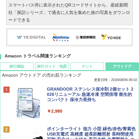
スマートバス停に表示されたQRコードサイトから、産経新聞
社「探訪シリーズ」で過去に人気を集めた旅の写真をダウンロ
ードできる
Amazon トラベル関連ランキング
旅行雑誌
旅行ガイド・地図
テント
アウトドア
Amazon アウトドア の売れ筋ランキング
更新日時：2026/08/06 06:02
ディズニーファン ２０２６年 ９月号 [雑
D40 地球の歩き方 チェンマイ タイ北部の魅
[キャンパーズコレクション 山善] ポップアッ
GRANDOOR ステンレス保冷剤 2個セット 2
誌] (ＤＩＳＮＥＹ ＦＡＮ)
力的な町 2026～2027 地球の歩き方D アジア
プテント 傘みたいに広げて畳める パッとサ
026リニューアル 急速冷凍 空間倍増 衛生的
ッとサンシェード キューブ フルクローズ メ
コンパクト 保冷力長持ち
ッシュ 簡単設置 ワンタッチテント キャンプ
￥713
￥2,079
&ハイキング カーキ PATC-150(KH)
￥2,980
￥6,832
Coyote No.89 特集 星野道夫 夢見る旅
A09 地球の歩き方 イタリア 2026～2027 地
ポインターライト 強力 小型 緑色/赤色/青紫色
球の歩き方A ヨーロッパ
USB充電式 高精度 超長距離照射 長時間使用