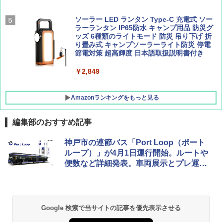
Coleman(コールマン) ツーリングドーム/LD
X 2人用 3人用 キャンプ アウトドア フェス
収納 コンパクト 簡単設営 カンガルーテント
ソーラー LED ランタン Type-C 充電式 ソー
ソロキャンプ ソロテント
ラーランタン IP65防水 キャンプ用品 防災グ
ッズ 6種類のライトモード 防災 吊り下げ 折
り畳み式 キャンプソーラーライト防災 停電
￥20,718
節電対策 超高輝度 日本語取扱説明書付き
￥2,849
Amazonランキングをもっと見る
編集部のおすすめ記事
神戸市の連節バス「Port Loop（ポート
ループ）」が4月1日運行開始。ルートや
便数など詳細発表。車両展示とプレ運行
を3月実施
Google 検索で当サイトの記事を優先表示させる