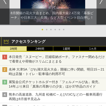
8月開催の花火大会まとめ。国内最大級2.4万発「幕張ビ
ーチ」や日本三大「長岡」など大型イベント目白押し！
●
●
●
●
●
●
アクセスランキング
1時間
24時間
1週間
1カ月
本日発売「スヌーピー」圧縮収納ポーチ。ファスナー閉めるだけ
で着替えや荷物がスリムにまとまる
名神 大津SA「びわ湖大花火大会」開催に伴い閉鎖。明日15～21
時は店舗・トイレ・駐車場の利用不可
展覧会公式チケットホルダー付き「フェルメールぴあ」発売。
14年ぶり来日「真珠の耳飾りの少女」ほか37作品のガイド
熊本の高速道路、九州道 松橋IC～えびのICなどの一般車両通行
再開は8月後半見込み