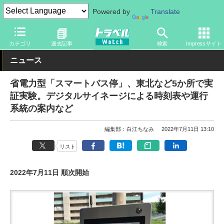
Powered by
Translate
トラベル Watch
旅の方法
バス旅
路線バス
カテゴリ
過去記事
検索
Impressサイト
ニュース
省電力型「スマートバス停」、東北など5か所で実
証実験。デジタルサイネージによる時刻表や運行
系統の案内など
編集部：白江ちなみ
2022年7月11日 13:10
リスト
2022年7月11日 順次開始